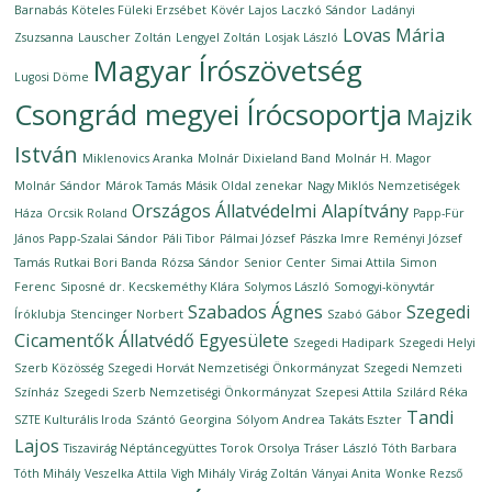
Barnabás
Köteles Füleki Erzsébet
Kövér Lajos
Laczkó Sándor
Ladányi
Lovas Mária
Zsuzsanna
Lauscher Zoltán
Lengyel Zoltán
Losjak László
Magyar Írószövetség
Lugosi Döme
Csongrád megyei Írócsoportja
Majzik
István
Miklenovics Aranka
Molnár Dixieland Band
Molnár H. Magor
Molnár Sándor
Márok Tamás
Másik Oldal zenekar
Nagy Miklós
Nemzetiségek
Országos Állatvédelmi Alapítvány
Háza
Orcsik Roland
Papp-Für
János
Papp-Szalai Sándor
Páli Tibor
Pálmai József
Pászka Imre
Reményi József
Tamás
Rutkai Bori Banda
Rózsa Sándor
Senior Center
Simai Attila
Simon
Ferenc
Siposné dr. Kecskeméthy Klára
Solymos László
Somogyi-könyvtár
Szabados Ágnes
Szegedi
Íróklubja
Stencinger Norbert
Szabó Gábor
Cicamentők Állatvédő Egyesülete
Szegedi Hadipark
Szegedi Helyi
Szerb Közösség
Szegedi Horvát Nemzetiségi Önkormányzat
Szegedi Nemzeti
Színház
Szegedi Szerb Nemzetiségi Önkormányzat
Szepesi Attila
Szilárd Réka
Tandi
SZTE Kulturális Iroda
Szántó Georgina
Sólyom Andrea
Takáts Eszter
Lajos
Tiszavirág Néptáncegyüttes
Torok Orsolya
Tráser László
Tóth Barbara
Tóth Mihály
Veszelka Attila
Vigh Mihály
Virág Zoltán
Ványai Anita
Wonke Rezső