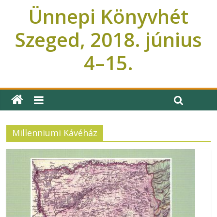
Ünnepi Könyvhét
Szeged, 2018. június
4–15.
Ünnepi Könyvhét Szeged
Millenniumi Kávéház