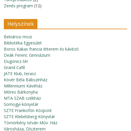
Zenés program
(12)
Helyszínek
Belvárosi mozi
Bibliotéka Egyesület
Boros Kakas francia étterem és kávézó
Deák Ferenc Gimnázium
Dugonics tér
Grand Café
JATE Klub, terasz
Kövér Béla Bábszínház
Millenniumi Kávéház
Móres Bárkonyha
MTA SZAB székház
Somogyi-könyvtár
SZTE Frankofón Központ
SZTE Klebelsberg Könyvtár
Tömörkény István Műv. Ház
Városháza, Díszterem