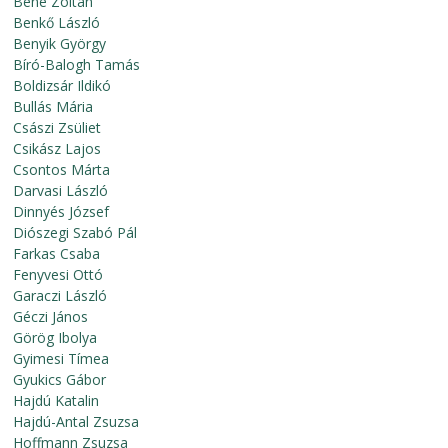
Bene Zoltán
Benkő László
Benyik György
Bíró-Balogh Tamás
Boldizsár Ildikó
Bullás Mária
Császi Zsüliet
Csikász Lajos
Csontos Márta
Darvasi László
Dinnyés József
Diószegi Szabó Pál
Farkas Csaba
Fenyvesi Ottó
Garaczi László
Géczi János
Görög Ibolya
Gyimesi Tímea
Gyukics Gábor
Hajdú Katalin
Hajdú-Antal Zsuzsa
Hoffmann Zsuzsa