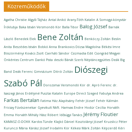
Közreműködők
Agatha Christie
Algyői Tájház
Antal Anikó
Arany-Tóth Katalin
A Somogyi-könyvtár
Balog József
Íróklubja
Baka István Versmondó Kör
Balla Tibor
Barnák
Bene Zoltán
László
Benedek Elek
Benkóczy Zoltán
Beslin
Anita
Beszédes István
Bobkó Anna
Brankovics Dózsa Magdolna
Békési Imre
Böszörményi Kovács Zsolt
Cserháti Sándor
Csizmadia Edit
Csongrád Megyei
Önkéntes Centrum
Dankó Pista
deszki Bánát Szerb Néptáncegyüttes
Deák Big
Diószegi
Band
Deák Ferenc Gimnázium
Ditrói Zoltán
Szabó Pál
Dorozsmai Versmondó Kör
dr. Apró Ferenc
dr.
Isaszegi János
Erdélyiné Pusztai Katalin
Europe Direct Szeged
Fabulya Andrea
Farkas Bertalan
Fatima Ház Alapítvány
Fehér József
Fehér Kálmán
Fricsay Fúvószenekar
Gyevikult Nkft.
Hamvas Endre
Hodúr Cecília
Horváth
Jérémy Floutier
Emma
Horváth Mihály
Hász Róbert
Idősügyi Tanács
KAMASZ-O-DOKK
Kardos Tünde
Klajkó Dániel
Kosztolányi József
Kruzslicz Péter
Kurunczi Mária
Kárász József Irodalmi Kör
Kékesi Márk Zoltán
Képzerdő
Kéri