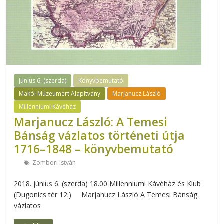
Június 6. (szerda)
Könyvbemutató
Makói Múzeumért Alapítvány
Marjanucz László
Millenniumi Kávéház
Marjanucz László: A Temesi
Bánság vázlatos történeti útja
1716–1848 – könyvbemutató
Zombori István
2018. június 6. (szerda) 18.00 Millenniumi Kávéház és Klub
(Dugonics tér 12.) Marjanucz László A Temesi Bánság
vázlatos