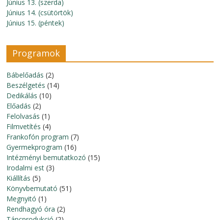
Június 13. (szerda)
Június 14. (csütörtök)
Június 15. (péntek)
Programok
Bábelőadás
(2)
Beszélgetés
(14)
Dedikálás
(10)
Előadás
(2)
Felolvasás
(1)
Filmvetítés
(4)
Frankofón program
(7)
Gyermekprogram
(16)
Intézményi bemutatkozó
(15)
Irodalmi est
(3)
Kiállítás
(5)
Könyvbemutató
(51)
Megnyitó
(1)
Rendhagyó óra
(2)
Táncprodukció
(2)