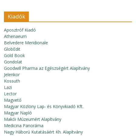
Kiadók
Aposztróf Kiadó
Athenaeum
Belvedere Meridionale
GlobEdit
Gold Book
Gondolat
Goodwill Pharma az Egészségért Alapítvány
Jelenkor
Kossuth
Lazi
Lector
Magvető
Magyar Közlöny Lap- és Könyvkiadó Kft.
Magyar Napló
Makói Múzeumért Alapítvány
Medicina Panoráma
Nagy Háború Kutatásáért Kh. Alapítvány