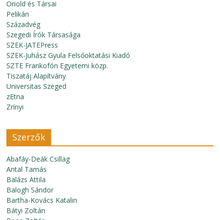
Oriold és Társai
Pelikán
Századvég
Szegedi Írók Társasága
SZEK-JATEPress
SZEK-Juhász Gyula Felsőoktatási Kiadó
SZTE Frankofón Egyetemi közp.
Tiszatáj Alapítvány
Universitas Szeged
zEtna
Zrínyi
Szerzők
Abafáy-Deák Csillag
Antal Tamás
Balázs Attila
Balogh Sándor
Bartha-Kovács Katalin
Bátyi Zoltán