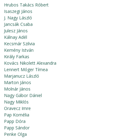
Hrubos Takács Róbert
Isaszegi János
J. Nagy László
Jancsák Csaba
Julesz János
Kálnay Adél
Kecsmár Szilvia
Kemény István
Király Farkas
Kovács Nikolett Alexandra
Lennert Móger Tímea
Marjanucz László
Marton János
Molnár János
Nagy Gábor Dániel
Nagy Miklós
Oravecz Imre
Pap Kornélia
Papp Dóra
Papp Sándor
Penke Olga