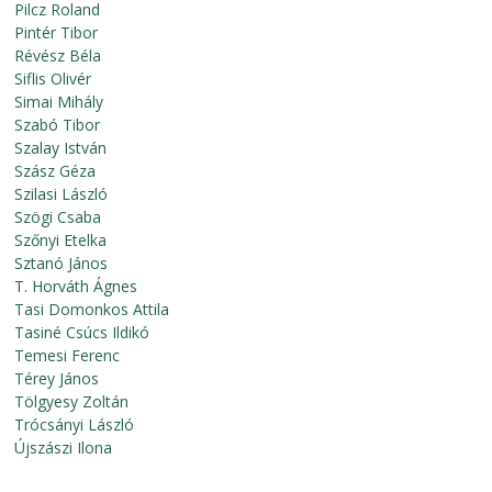
Pilcz Roland
Pintér Tibor
Révész Béla
Siflis Olivér
Simai Mihály
Szabó Tibor
Szalay István
Szász Géza
Szilasi László
Szögi Csaba
Szőnyi Etelka
Sztanó János
T. Horváth Ágnes
Tasi Domonkos Attila
Tasiné Csúcs Ildikó
Temesi Ferenc
Térey János
Tölgyesy Zoltán
Trócsányi László
Újszászi Ilona