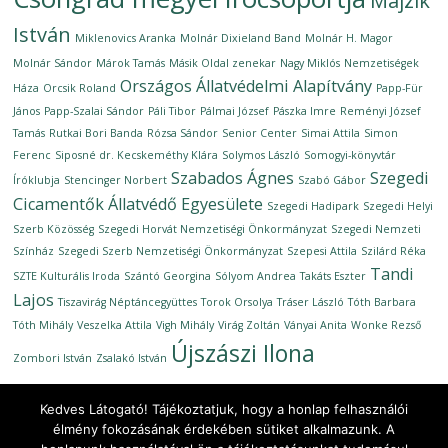
Majzik
István
Miklenovics Aranka
Molnár Dixieland Band
Molnár H. Magor
Molnár Sándor
Márok Tamás
Másik Oldal zenekar
Nagy Miklós
Nemzetiségek
Országos Állatvédelmi Alapítvány
Háza
Orcsik Roland
Papp-Für
János
Papp-Szalai Sándor
Páli Tibor
Pálmai József
Pászka Imre
Reményi József
Tamás
Rutkai Bori Banda
Rózsa Sándor
Senior Center
Simai Attila
Simon
Ferenc
Siposné dr. Kecskeméthy Klára
Solymos László
Somogyi-könyvtár
Szabados Ágnes
Szegedi
Íróklubja
Stencinger Norbert
Szabó Gábor
Cicamentők Állatvédő Egyesülete
Szegedi Hadipark
Szegedi Helyi
Szerb Közösség
Szegedi Horvát Nemzetiségi Önkormányzat
Szegedi Nemzeti
Színház
Szegedi Szerb Nemzetiségi Önkormányzat
Szepesi Attila
Szilárd Réka
Tandi
SZTE Kulturális Iroda
Szántó Georgina
Sólyom Andrea
Takáts Eszter
Lajos
Tiszavirág Néptáncegyüttes
Torok Orsolya
Tráser László
Tóth Barbara
Tóth Mihály
Veszelka Attila
Vigh Mihály
Virág Zoltán
Ványai Anita
Wonke Rezső
Újszászi Ilona
Zombori István
Zsalakó István
Kedves Látogató! Tájékoztatjuk, hogy a honlap felhasználói
élmény fokozásának érdekében sütiket alkalmazunk. A