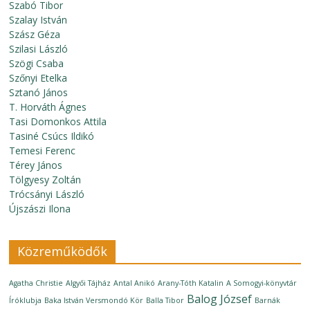
Szabó Tibor
Szalay István
Szász Géza
Szilasi László
Szögi Csaba
Szőnyi Etelka
Sztanó János
T. Horváth Ágnes
Tasi Domonkos Attila
Tasiné Csúcs Ildikó
Temesi Ferenc
Térey János
Tölgyesy Zoltán
Trócsányi László
Újszászi Ilona
Közreműködők
Agatha Christie
Algyői Tájház
Antal Anikó
Arany-Tóth Katalin
A Somogyi-könyvtár
Balog József
Íróklubja
Baka István Versmondó Kör
Balla Tibor
Barnák