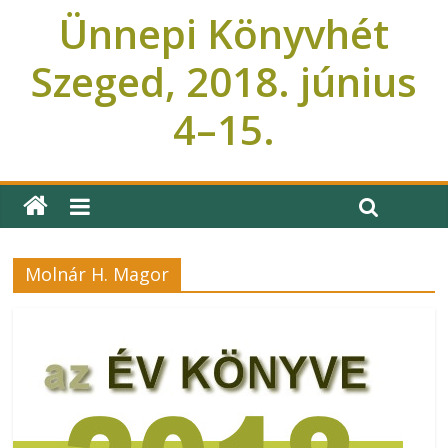
Ünnepi Könyvhét
Szeged, 2018. június
4–15.
Ünnepi Könyvhét Szeged
Molnár H. Magor