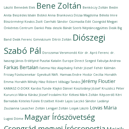
Bene Zoltán
László
Benedek Elek
Benkóczy Zoltán
Beslin
Anita
Beszédes István
Bobkó Anna
Brankovics Dózsa Magdolna
Békési Imre
Böszörményi Kovács Zsolt
Cserháti Sándor
Csizmadia Edit
Csongrád Megyei
Önkéntes Centrum
Dankó Pista
deszki Bánát Szerb Néptáncegyüttes
Deák Big
Diószegi
Band
Deák Ferenc Gimnázium
Ditrói Zoltán
Szabó Pál
Dorozsmai Versmondó Kör
dr. Apró Ferenc
dr.
Isaszegi János
Erdélyiné Pusztai Katalin
Europe Direct Szeged
Fabulya Andrea
Farkas Bertalan
Fatima Ház Alapítvány
Fehér József
Fehér Kálmán
Fricsay Fúvószenekar
Gyevikult Nkft.
Hamvas Endre
Hodúr Cecília
Horváth
Jérémy Floutier
Emma
Horváth Mihály
Hász Róbert
Idősügyi Tanács
KAMASZ-O-DOKK
Kardos Tünde
Klajkó Dániel
Kosztolányi József
Kruzslicz Péter
Kurunczi Mária
Kárász József Irodalmi Kör
Kékesi Márk Zoltán
Képzerdő
Kéri
Barnabás
Köteles Füleki Erzsébet
Kövér Lajos
Laczkó Sándor
Ladányi
Lovas Mária
Zsuzsanna
Lauscher Zoltán
Lengyel Zoltán
Losjak László
Magyar Írószövetség
Lugosi Döme
Csongrád megyei Írócsoportja