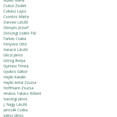
Bullás Mária
Császi Zsüliet
Csikász Lajos
Csontos Márta
Darvasi László
Dinnyés József
Diószegi Szabó Pál
Farkas Csaba
Fenyvesi Ottó
Garaczi László
Géczi János
Görög Ibolya
Gyimesi Tímea
Gyukics Gábor
Hajdú Katalin
Hajdú-Antal Zsuzsa
Hoffmann Zsuzsa
Hrubos Takács Róbert
Isaszegi János
J. Nagy László
Jancsák Csaba
Julesz János