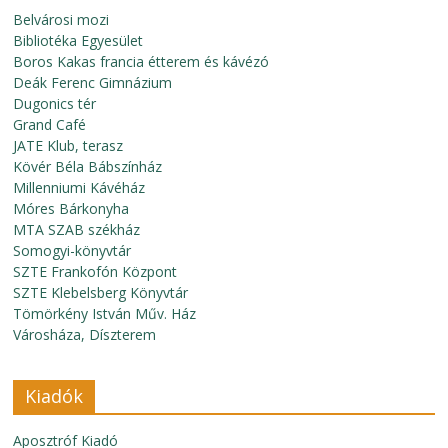
Belvárosi mozi
Bibliotéka Egyesület
Boros Kakas francia étterem és kávézó
Deák Ferenc Gimnázium
Dugonics tér
Grand Café
JATE Klub, terasz
Kövér Béla Bábszínház
Millenniumi Kávéház
Móres Bárkonyha
MTA SZAB székház
Somogyi-könyvtár
SZTE Frankofón Központ
SZTE Klebelsberg Könyvtár
Tömörkény István Műv. Ház
Városháza, Díszterem
Kiadók
Aposztróf Kiadó