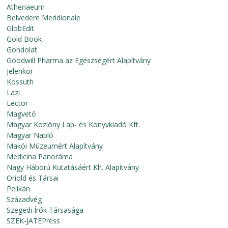
Athenaeum
Belvedere Meridionale
GlobEdit
Gold Book
Gondolat
Goodwill Pharma az Egészségért Alapítvány
Jelenkor
Kossuth
Lazi
Lector
Magvető
Magyar Közlöny Lap- és Könyvkiadó Kft.
Magyar Napló
Makói Múzeumért Alapítvány
Medicina Panoráma
Nagy Háború Kutatásáért Kh. Alapítvány
Oriold és Társai
Pelikán
Századvég
Szegedi Írók Társasága
SZEK-JATEPress