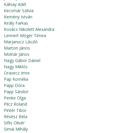
Kálnay Adél
Kecsmár Szilvia
Kemény István
Király Farkas
Kovács Nikolett Alexandra
Lennert Móger Tímea
Marjanucz László
Marton János
Molnár János
Nagy Gábor Dániel
Nagy Miklós
Oravecz Imre
Pap Kornélia
Papp Dóra
Papp Sándor
Penke Olga
Pilcz Roland
Pintér Tibor
Révész Béla
Siflis Olivér
Simai Mihály