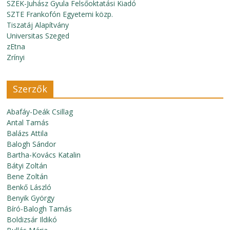
SZEK-Juhász Gyula Felsőoktatási Kiadó
SZTE Frankofón Egyetemi közp.
Tiszatáj Alapítvány
Universitas Szeged
zEtna
Zrínyi
Szerzők
Abafáy-Deák Csillag
Antal Tamás
Balázs Attila
Balogh Sándor
Bartha-Kovács Katalin
Bátyi Zoltán
Bene Zoltán
Benkő László
Benyik György
Bíró-Balogh Tamás
Boldizsár Ildikó