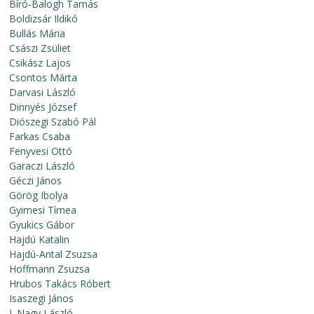
Bíró-Balogh Tamás
Boldizsár Ildikó
Bullás Mária
Császi Zsüliet
Csikász Lajos
Csontos Márta
Darvasi László
Dinnyés József
Diószegi Szabó Pál
Farkas Csaba
Fenyvesi Ottó
Garaczi László
Géczi János
Görög Ibolya
Gyimesi Tímea
Gyukics Gábor
Hajdú Katalin
Hajdú-Antal Zsuzsa
Hoffmann Zsuzsa
Hrubos Takács Róbert
Isaszegi János
J. Nagy László