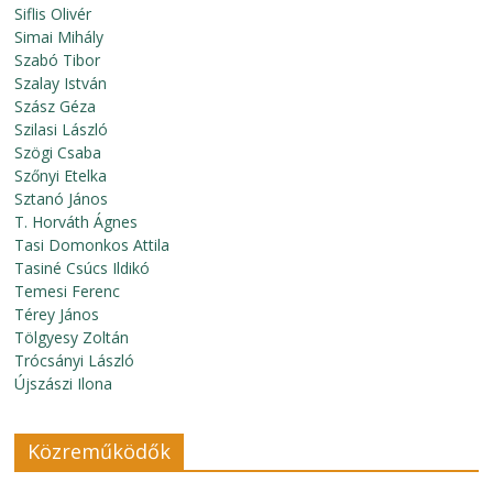
Siflis Olivér
Simai Mihály
Szabó Tibor
Szalay István
Szász Géza
Szilasi László
Szögi Csaba
Szőnyi Etelka
Sztanó János
T. Horváth Ágnes
Tasi Domonkos Attila
Tasiné Csúcs Ildikó
Temesi Ferenc
Térey János
Tölgyesy Zoltán
Trócsányi László
Újszászi Ilona
Közreműködők