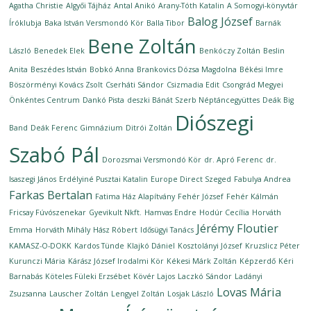
Agatha Christie
Algyői Tájház
Antal Anikó
Arany-Tóth Katalin
A Somogyi-könyvtár
Balog József
Íróklubja
Baka István Versmondó Kör
Balla Tibor
Barnák
Bene Zoltán
László
Benedek Elek
Benkóczy Zoltán
Beslin
Anita
Beszédes István
Bobkó Anna
Brankovics Dózsa Magdolna
Békési Imre
Böszörményi Kovács Zsolt
Cserháti Sándor
Csizmadia Edit
Csongrád Megyei
Önkéntes Centrum
Dankó Pista
deszki Bánát Szerb Néptáncegyüttes
Deák Big
Diószegi
Band
Deák Ferenc Gimnázium
Ditrói Zoltán
Szabó Pál
Dorozsmai Versmondó Kör
dr. Apró Ferenc
dr.
Isaszegi János
Erdélyiné Pusztai Katalin
Europe Direct Szeged
Fabulya Andrea
Farkas Bertalan
Fatima Ház Alapítvány
Fehér József
Fehér Kálmán
Fricsay Fúvószenekar
Gyevikult Nkft.
Hamvas Endre
Hodúr Cecília
Horváth
Jérémy Floutier
Emma
Horváth Mihály
Hász Róbert
Idősügyi Tanács
KAMASZ-O-DOKK
Kardos Tünde
Klajkó Dániel
Kosztolányi József
Kruzslicz Péter
Kurunczi Mária
Kárász József Irodalmi Kör
Kékesi Márk Zoltán
Képzerdő
Kéri
Barnabás
Köteles Füleki Erzsébet
Kövér Lajos
Laczkó Sándor
Ladányi
Lovas Mária
Zsuzsanna
Lauscher Zoltán
Lengyel Zoltán
Losjak László