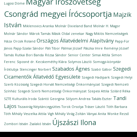
Magyar Írószövetség
Lugosi Döme
Csongrád megyei Írócsoportja
Majzik
István
Miklenovics Aranka
Molnár Dixieland Band
Molnár H. Magor
Molnár Sándor
Márok Tamás
Másik Oldal zenekar
Nagy Miklós
Nemzetiségek
Országos Állatvédelmi Alapítvány
Háza
Orcsik Roland
Papp-Für
János
Papp-Szalai Sándor
Páli Tibor
Pálmai József
Pászka Imre
Reményi József
Tamás
Rutkai Bori Banda
Rózsa Sándor
Senior Center
Simai Attila
Simon
Ferenc
Siposné dr. Kecskeméthy Klára
Solymos László
Somogyi-könyvtár
Szabados Ágnes
Szegedi
Íróklubja
Stencinger Norbert
Szabó Gábor
Cicamentők Állatvédő Egyesülete
Szegedi Hadipark
Szegedi Helyi
Szerb Közösség
Szegedi Horvát Nemzetiségi Önkormányzat
Szegedi Nemzeti
Színház
Szegedi Szerb Nemzetiségi Önkormányzat
Szepesi Attila
Szilárd Réka
Tandi
SZTE Kulturális Iroda
Szántó Georgina
Sólyom Andrea
Takáts Eszter
Lajos
Tiszavirág Néptáncegyüttes
Torok Orsolya
Tráser László
Tóth Barbara
Tóth Mihály
Veszelka Attila
Vigh Mihály
Virág Zoltán
Ványai Anita
Wonke Rezső
Újszászi Ilona
Zombori István
Zsalakó István