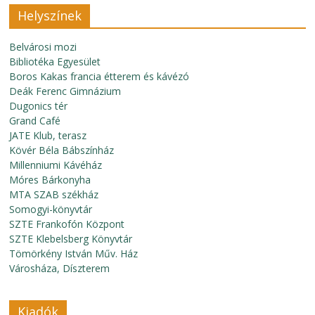
Helyszínek
Belvárosi mozi
Bibliotéka Egyesület
Boros Kakas francia étterem és kávézó
Deák Ferenc Gimnázium
Dugonics tér
Grand Café
JATE Klub, terasz
Kövér Béla Bábszínház
Millenniumi Kávéház
Móres Bárkonyha
MTA SZAB székház
Somogyi-könyvtár
SZTE Frankofón Központ
SZTE Klebelsberg Könyvtár
Tömörkény István Műv. Ház
Városháza, Díszterem
Kiadók