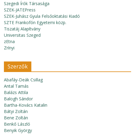
Szegedi Írók Társasága
SZEK-JATEPress
SZEK-Juhász Gyula Felsőoktatási Kiadó
SZTE Frankofón Egyetemi közp.
Tiszatáj Alapítvány
Universitas Szeged
zEtna
Zrínyi
Szerzők
Abafáy-Deák Csillag
Antal Tamás
Balázs Attila
Balogh Sándor
Bartha-Kovács Katalin
Bátyi Zoltán
Bene Zoltán
Benkő László
Benyik György