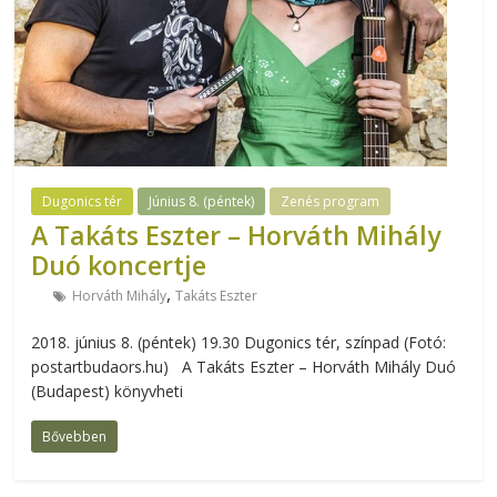
Dugonics tér
Június 8. (péntek)
Zenés program
A Takáts Eszter – Horváth Mihály
Duó koncertje
,
Horváth Mihály
Takáts Eszter
2018. június 8. (péntek) 19.30 Dugonics tér, színpad (Fotó:
postartbudaors.hu) A Takáts Eszter – Horváth Mihály Duó
(Budapest) könyvheti
Bővebben