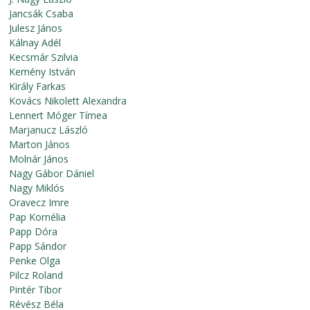
Jancsák Csaba
Julesz János
Kálnay Adél
Kecsmár Szilvia
Kemény István
Király Farkas
Kovács Nikolett Alexandra
Lennert Móger Tímea
Marjanucz László
Marton János
Molnár János
Nagy Gábor Dániel
Nagy Miklós
Oravecz Imre
Pap Kornélia
Papp Dóra
Papp Sándor
Penke Olga
Pilcz Roland
Pintér Tibor
Révész Béla