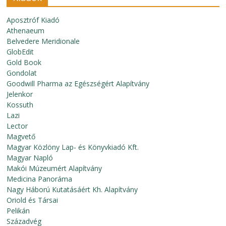
Aposztróf Kiadó
Athenaeum
Belvedere Meridionale
GlobEdit
Gold Book
Gondolat
Goodwill Pharma az Egészségért Alapítvány
Jelenkor
Kossuth
Lazi
Lector
Magvető
Magyar Közlöny Lap- és Könyvkiadó Kft.
Magyar Napló
Makói Múzeumért Alapítvány
Medicina Panoráma
Nagy Háború Kutatásáért Kh. Alapítvány
Oriold és Társai
Pelikán
Századvég