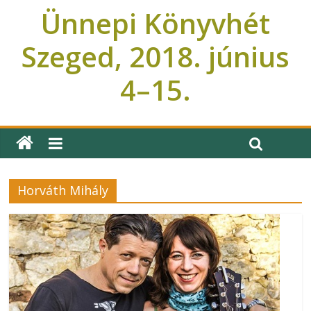
Ünnepi Könyvhét
Szeged, 2018. június
4–15.
Ünnepi Könyvhét Szeged
Horváth Mihály