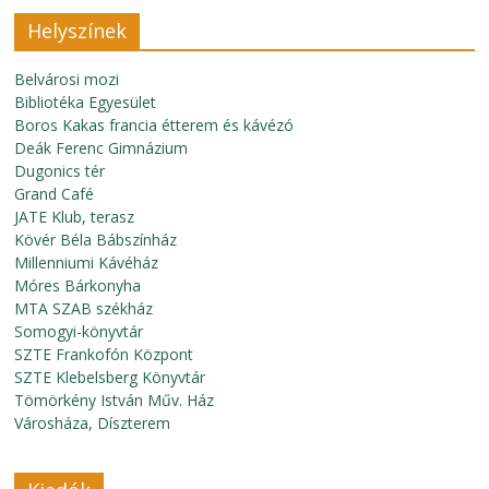
Helyszínek
Belvárosi mozi
Bibliotéka Egyesület
Boros Kakas francia étterem és kávézó
Deák Ferenc Gimnázium
Dugonics tér
Grand Café
JATE Klub, terasz
Kövér Béla Bábszínház
Millenniumi Kávéház
Móres Bárkonyha
MTA SZAB székház
Somogyi-könyvtár
SZTE Frankofón Központ
SZTE Klebelsberg Könyvtár
Tömörkény István Műv. Ház
Városháza, Díszterem