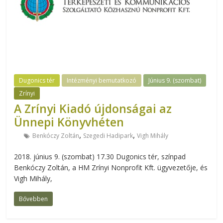
Dugonics tér
Intézményi bemutatkozó
Június 9. (szombat)
Zrínyi
A Zrínyi Kiadó újdonságai az
Ünnepi Könyvhéten
,
,
Benkóczy Zoltán
Szegedi Hadipark
Vigh Mihály
2018. június 9. (szombat) 17.30 Dugonics tér, színpad
Benkóczy Zoltán, a HM Zrínyi Nonprofit Kft. ügyvezetője, és
Vigh Mihály,
Bővebben