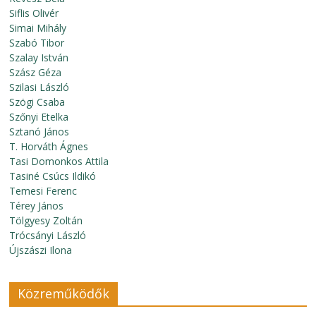
Siflis Olivér
Simai Mihály
Szabó Tibor
Szalay István
Szász Géza
Szilasi László
Szögi Csaba
Szőnyi Etelka
Sztanó János
T. Horváth Ágnes
Tasi Domonkos Attila
Tasiné Csúcs Ildikó
Temesi Ferenc
Térey János
Tölgyesy Zoltán
Trócsányi László
Újszászi Ilona
Közreműködők