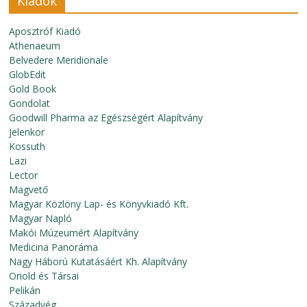
Kiadók
Aposztróf Kiadó
Athenaeum
Belvedere Meridionale
GlobEdit
Gold Book
Gondolat
Goodwill Pharma az Egészségért Alapítvány
Jelenkor
Kossuth
Lazi
Lector
Magvető
Magyar Közlöny Lap- és Könyvkiadó Kft.
Magyar Napló
Makói Múzeumért Alapítvány
Medicina Panoráma
Nagy Háború Kutatásáért Kh. Alapítvány
Oriold és Társai
Pelikán
Századvég