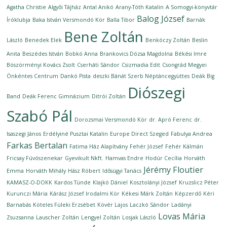
Agatha Christie
Algyői Tájház
Antal Anikó
Arany-Tóth Katalin
A Somogyi-könyvtár
Balog József
Íróklubja
Baka István Versmondó Kör
Balla Tibor
Barnák
Bene Zoltán
László
Benedek Elek
Benkóczy Zoltán
Beslin
Anita
Beszédes István
Bobkó Anna
Brankovics Dózsa Magdolna
Békési Imre
Böszörményi Kovács Zsolt
Cserháti Sándor
Csizmadia Edit
Csongrád Megyei
Önkéntes Centrum
Dankó Pista
deszki Bánát Szerb Néptáncegyüttes
Deák Big
Diószegi
Band
Deák Ferenc Gimnázium
Ditrói Zoltán
Szabó Pál
Dorozsmai Versmondó Kör
dr. Apró Ferenc
dr.
Isaszegi János
Erdélyiné Pusztai Katalin
Europe Direct Szeged
Fabulya Andrea
Farkas Bertalan
Fatima Ház Alapítvány
Fehér József
Fehér Kálmán
Fricsay Fúvószenekar
Gyevikult Nkft.
Hamvas Endre
Hodúr Cecília
Horváth
Jérémy Floutier
Emma
Horváth Mihály
Hász Róbert
Idősügyi Tanács
KAMASZ-O-DOKK
Kardos Tünde
Klajkó Dániel
Kosztolányi József
Kruzslicz Péter
Kurunczi Mária
Kárász József Irodalmi Kör
Kékesi Márk Zoltán
Képzerdő
Kéri
Barnabás
Köteles Füleki Erzsébet
Kövér Lajos
Laczkó Sándor
Ladányi
Lovas Mária
Zsuzsanna
Lauscher Zoltán
Lengyel Zoltán
Losjak László