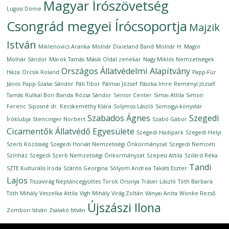
Magyar Írószövetség
Lugosi Döme
Csongrád megyei Írócsoportja
Majzik
István
Miklenovics Aranka
Molnár Dixieland Band
Molnár H. Magor
Molnár Sándor
Márok Tamás
Másik Oldal zenekar
Nagy Miklós
Nemzetiségek
Országos Állatvédelmi Alapítvány
Háza
Orcsik Roland
Papp-Für
János
Papp-Szalai Sándor
Páli Tibor
Pálmai József
Pászka Imre
Reményi József
Tamás
Rutkai Bori Banda
Rózsa Sándor
Senior Center
Simai Attila
Simon
Ferenc
Siposné dr. Kecskeméthy Klára
Solymos László
Somogyi-könyvtár
Szabados Ágnes
Szegedi
Íróklubja
Stencinger Norbert
Szabó Gábor
Cicamentők Állatvédő Egyesülete
Szegedi Hadipark
Szegedi Helyi
Szerb Közösség
Szegedi Horvát Nemzetiségi Önkormányzat
Szegedi Nemzeti
Színház
Szegedi Szerb Nemzetiségi Önkormányzat
Szepesi Attila
Szilárd Réka
Tandi
SZTE Kulturális Iroda
Szántó Georgina
Sólyom Andrea
Takáts Eszter
Lajos
Tiszavirág Néptáncegyüttes
Torok Orsolya
Tráser László
Tóth Barbara
Tóth Mihály
Veszelka Attila
Vigh Mihály
Virág Zoltán
Ványai Anita
Wonke Rezső
Újszászi Ilona
Zombori István
Zsalakó István