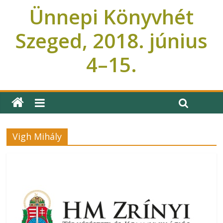
Ünnepi Könyvhét
Szeged, 2018. június
4–15.
Ünnepi Könyvhét Szeged
Vigh Mihály