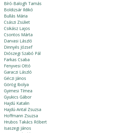
Bíró-Balogh Tamás
Boldizsár Ildikó
Bullás Mária
Császi Zsüliet
Csikász Lajos
Csontos Márta
Darvasi László
Dinnyés József
Diószegi Szabó Pál
Farkas Csaba
Fenyvesi Ottó
Garaczi László
Géczi János
Görög Ibolya
Gyimesi Tímea
Gyukics Gábor
Hajdú Katalin
Hajdú-Antal Zsuzsa
Hoffmann Zsuzsa
Hrubos Takács Róbert
Isaszegi János