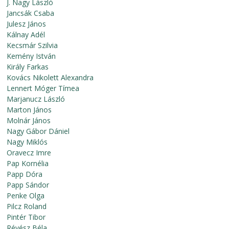
J. Nagy László
Jancsák Csaba
Julesz János
Kálnay Adél
Kecsmár Szilvia
Kemény István
Király Farkas
Kovács Nikolett Alexandra
Lennert Móger Tímea
Marjanucz László
Marton János
Molnár János
Nagy Gábor Dániel
Nagy Miklós
Oravecz Imre
Pap Kornélia
Papp Dóra
Papp Sándor
Penke Olga
Pilcz Roland
Pintér Tibor
Révész Béla