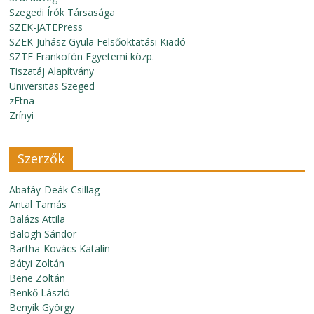
Szegedi Írók Társasága
SZEK-JATEPress
SZEK-Juhász Gyula Felsőoktatási Kiadó
SZTE Frankofón Egyetemi közp.
Tiszatáj Alapítvány
Universitas Szeged
zEtna
Zrínyi
Szerzők
Abafáy-Deák Csillag
Antal Tamás
Balázs Attila
Balogh Sándor
Bartha-Kovács Katalin
Bátyi Zoltán
Bene Zoltán
Benkő László
Benyik György