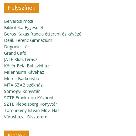
Helyszínek
Belvárosi mozi
Bibliotéka Egyesület
Boros Kakas francia étterem és kávézó
Deák Ferenc Gimnázium
Dugonics tér
Grand Café
JATE Klub, terasz
Kövér Béla Bábszínház
Millenniumi Kávéház
Móres Bárkonyha
MTA SZAB székház
Somogyi-könyvtár
SZTE Frankofón Központ
SZTE Klebelsberg Könyvtár
Tömörkény István Műv. Ház
Városháza, Díszterem
Kiadók