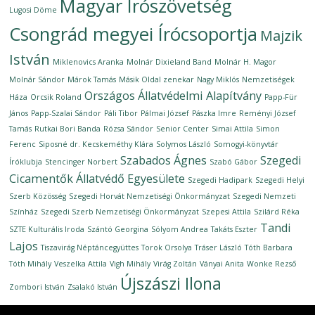
Magyar Írószövetség
Lugosi Döme
Csongrád megyei Írócsoportja
Majzik
István
Miklenovics Aranka
Molnár Dixieland Band
Molnár H. Magor
Molnár Sándor
Márok Tamás
Másik Oldal zenekar
Nagy Miklós
Nemzetiségek
Országos Állatvédelmi Alapítvány
Háza
Orcsik Roland
Papp-Für
János
Papp-Szalai Sándor
Páli Tibor
Pálmai József
Pászka Imre
Reményi József
Tamás
Rutkai Bori Banda
Rózsa Sándor
Senior Center
Simai Attila
Simon
Ferenc
Siposné dr. Kecskeméthy Klára
Solymos László
Somogyi-könyvtár
Szabados Ágnes
Szegedi
Íróklubja
Stencinger Norbert
Szabó Gábor
Cicamentők Állatvédő Egyesülete
Szegedi Hadipark
Szegedi Helyi
Szerb Közösség
Szegedi Horvát Nemzetiségi Önkormányzat
Szegedi Nemzeti
Színház
Szegedi Szerb Nemzetiségi Önkormányzat
Szepesi Attila
Szilárd Réka
Tandi
SZTE Kulturális Iroda
Szántó Georgina
Sólyom Andrea
Takáts Eszter
Lajos
Tiszavirág Néptáncegyüttes
Torok Orsolya
Tráser László
Tóth Barbara
Tóth Mihály
Veszelka Attila
Vigh Mihály
Virág Zoltán
Ványai Anita
Wonke Rezső
Újszászi Ilona
Zombori István
Zsalakó István