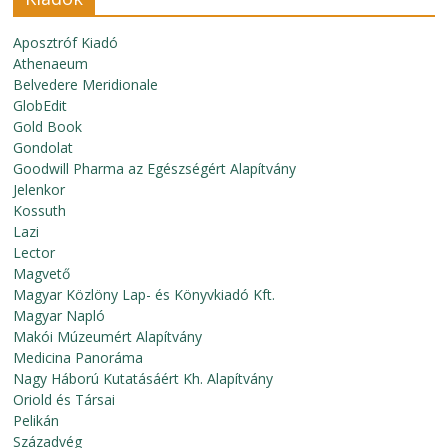
Aposztróf Kiadó
Athenaeum
Belvedere Meridionale
GlobEdit
Gold Book
Gondolat
Goodwill Pharma az Egészségért Alapítvány
Jelenkor
Kossuth
Lazi
Lector
Magvető
Magyar Közlöny Lap- és Könyvkiadó Kft.
Magyar Napló
Makói Múzeumért Alapítvány
Medicina Panoráma
Nagy Háború Kutatásáért Kh. Alapítvány
Oriold és Társai
Pelikán
Századvég