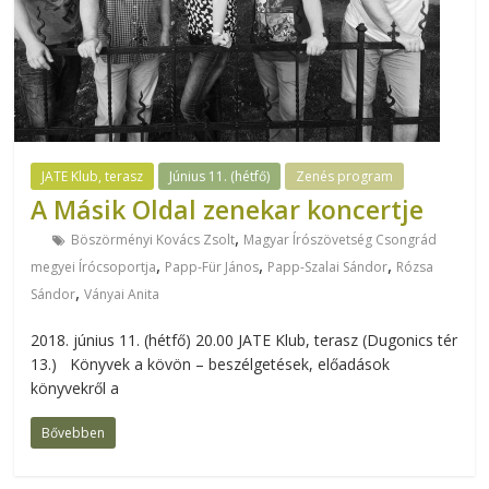
JATE Klub, terasz
Június 11. (hétfő)
Zenés program
A Másik Oldal zenekar koncertje
,
Böszörményi Kovács Zsolt
Magyar Írószövetség Csongrád
,
,
,
megyei Írócsoportja
Papp-Für János
Papp-Szalai Sándor
Rózsa
,
Sándor
Ványai Anita
2018. június 11. (hétfő) 20.00 JATE Klub, terasz (Dugonics tér
13.) Könyvek a kövön – beszélgetések, előadások
könyvekről a
Bővebben