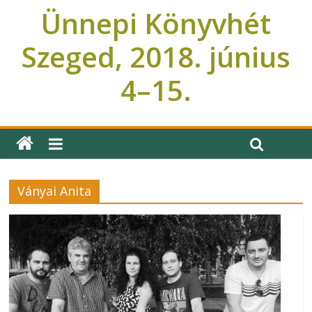
Ünnepi Könyvhét
Szeged, 2018. június
4–15.
Ünnepi Könyvhét Szeged
Ványai Anita