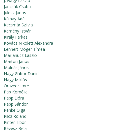
J. Nagy László
Jancsák Csaba
Julesz János
Kálnay Adél
Kecsmár Szilvia
Kemény István
Király Farkas
Kovács Nikolett Alexandra
Lennert Móger Tímea
Marjanucz László
Marton János
Molnár János
Nagy Gábor Dániel
Nagy Miklós
Oravecz Imre
Pap Kornélia
Papp Dóra
Papp Sándor
Penke Olga
Pilcz Roland
Pintér Tibor
Révész Béla