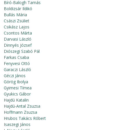
Bíró-Balogh Tamás
Boldizsár Ildikó
Bullás Mária
Császi Zsüliet
Csikász Lajos
Csontos Márta
Darvasi László
Dinnyés József
Diószegi Szabó Pál
Farkas Csaba
Fenyvesi Ottó
Garaczi László
Géczi János
Görög Ibolya
Gyimesi Tímea
Gyukics Gábor
Hajdú Katalin
Hajdú-Antal Zsuzsa
Hoffmann Zsuzsa
Hrubos Takács Róbert
Isaszegi János