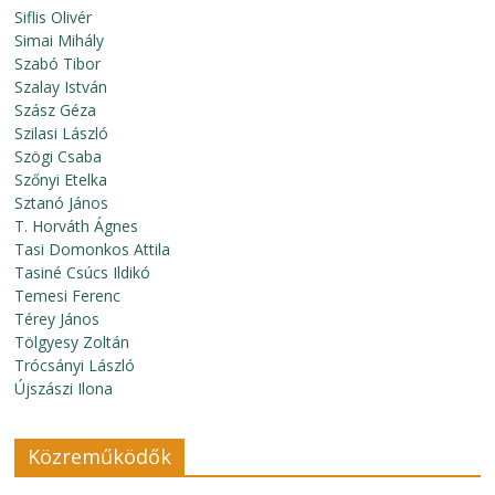
Siflis Olivér
Simai Mihály
Szabó Tibor
Szalay István
Szász Géza
Szilasi László
Szögi Csaba
Szőnyi Etelka
Sztanó János
T. Horváth Ágnes
Tasi Domonkos Attila
Tasiné Csúcs Ildikó
Temesi Ferenc
Térey János
Tölgyesy Zoltán
Trócsányi László
Újszászi Ilona
Közreműködők