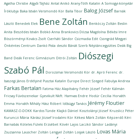
Agatha Christie
Algyői Tájház
Antal Anikó
Arany-Tóth Katalin
A Somogyi-könyvtár
Balog József
Íróklubja
Baka István Versmondó Kör
Balla Tibor
Barnák
Bene Zoltán
László
Benedek Elek
Benkóczy Zoltán
Beslin
Anita
Beszédes István
Bobkó Anna
Brankovics Dózsa Magdolna
Békési Imre
Böszörményi Kovács Zsolt
Cserháti Sándor
Csizmadia Edit
Csongrád Megyei
Önkéntes Centrum
Dankó Pista
deszki Bánát Szerb Néptáncegyüttes
Deák Big
Diószegi
Band
Deák Ferenc Gimnázium
Ditrói Zoltán
Szabó Pál
Dorozsmai Versmondó Kör
dr. Apró Ferenc
dr.
Isaszegi János
Erdélyiné Pusztai Katalin
Europe Direct Szeged
Fabulya Andrea
Farkas Bertalan
Fatima Ház Alapítvány
Fehér József
Fehér Kálmán
Fricsay Fúvószenekar
Gyevikult Nkft.
Hamvas Endre
Hodúr Cecília
Horváth
Jérémy Floutier
Emma
Horváth Mihály
Hász Róbert
Idősügyi Tanács
KAMASZ-O-DOKK
Kardos Tünde
Klajkó Dániel
Kosztolányi József
Kruzslicz Péter
Kurunczi Mária
Kárász József Irodalmi Kör
Kékesi Márk Zoltán
Képzerdő
Kéri
Barnabás
Köteles Füleki Erzsébet
Kövér Lajos
Laczkó Sándor
Ladányi
Lovas Mária
Zsuzsanna
Lauscher Zoltán
Lengyel Zoltán
Losjak László