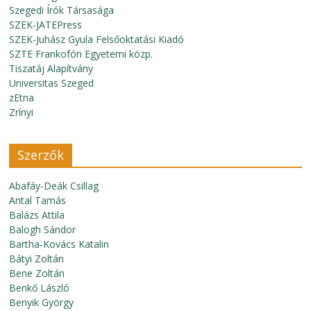
Szegedi Írók Társasága
SZEK-JATEPress
SZEK-Juhász Gyula Felsőoktatási Kiadó
SZTE Frankofón Egyetemi közp.
Tiszatáj Alapítvány
Universitas Szeged
zEtna
Zrínyi
Szerzők
Abafáy-Deák Csillag
Antal Tamás
Balázs Attila
Balogh Sándor
Bartha-Kovács Katalin
Bátyi Zoltán
Bene Zoltán
Benkő László
Benyik György