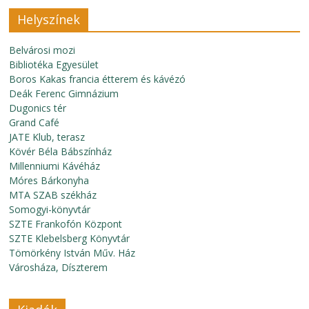
Helyszínek
Belvárosi mozi
Bibliotéka Egyesület
Boros Kakas francia étterem és kávézó
Deák Ferenc Gimnázium
Dugonics tér
Grand Café
JATE Klub, terasz
Kövér Béla Bábszínház
Millenniumi Kávéház
Móres Bárkonyha
MTA SZAB székház
Somogyi-könyvtár
SZTE Frankofón Központ
SZTE Klebelsberg Könyvtár
Tömörkény István Műv. Ház
Városháza, Díszterem