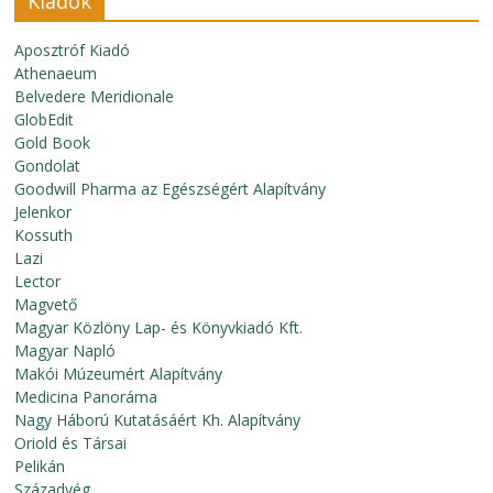
Kiadók
Aposztróf Kiadó
Athenaeum
Belvedere Meridionale
GlobEdit
Gold Book
Gondolat
Goodwill Pharma az Egészségért Alapítvány
Jelenkor
Kossuth
Lazi
Lector
Magvető
Magyar Közlöny Lap- és Könyvkiadó Kft.
Magyar Napló
Makói Múzeumért Alapítvány
Medicina Panoráma
Nagy Háború Kutatásáért Kh. Alapítvány
Oriold és Társai
Pelikán
Századvég