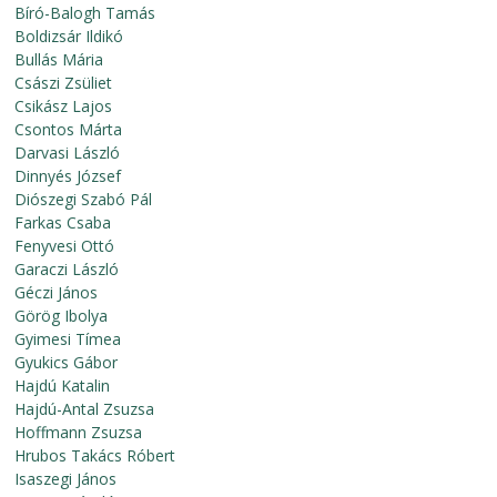
Bíró-Balogh Tamás
Boldizsár Ildikó
Bullás Mária
Császi Zsüliet
Csikász Lajos
Csontos Márta
Darvasi László
Dinnyés József
Diószegi Szabó Pál
Farkas Csaba
Fenyvesi Ottó
Garaczi László
Géczi János
Görög Ibolya
Gyimesi Tímea
Gyukics Gábor
Hajdú Katalin
Hajdú-Antal Zsuzsa
Hoffmann Zsuzsa
Hrubos Takács Róbert
Isaszegi János