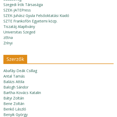
Szegedi Írók Társasága
SZEK-JATEPress
SZEK-Juhász Gyula Felsőoktatási Kiadó
SZTE Frankofón Egyetemi közp.
Tiszatáj Alapítvány
Universitas Szeged
zEtna
Zrínyi
Szerzők
Abafáy-Deák Csillag
Antal Tamás
Balázs Attila
Balogh Sándor
Bartha-Kovács Katalin
Bátyi Zoltán
Bene Zoltán
Benkő László
Benyik György