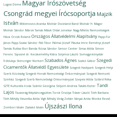
Magyar Írószövetség
Lugosi Döme
Csongrád megyei Írócsoportja
Majzik
István
Miklenovics Aranka
Molnár Dixieland Band
Molnár H. Magor
Molnár Sándor
Márok Tamás
Másik Oldal zenekar
Nagy Miklós
Nemzetiségek
Országos Állatvédelmi Alapítvány
Háza
Orcsik Roland
Papp-Für
János
Papp-Szalai Sándor
Páli Tibor
Pálmai József
Pászka Imre
Reményi József
Tamás
Rutkai Bori Banda
Rózsa Sándor
Senior Center
Simai Attila
Simon
Ferenc
Siposné dr. Kecskeméthy Klára
Solymos László
Somogyi-könyvtár
Szabados Ágnes
Szegedi
Íróklubja
Stencinger Norbert
Szabó Gábor
Cicamentők Állatvédő Egyesülete
Szegedi Hadipark
Szegedi Helyi
Szerb Közösség
Szegedi Horvát Nemzetiségi Önkormányzat
Szegedi Nemzeti
Színház
Szegedi Szerb Nemzetiségi Önkormányzat
Szepesi Attila
Szilárd Réka
Tandi
SZTE Kulturális Iroda
Szántó Georgina
Sólyom Andrea
Takáts Eszter
Lajos
Tiszavirág Néptáncegyüttes
Torok Orsolya
Tráser László
Tóth Barbara
Tóth Mihály
Veszelka Attila
Vigh Mihály
Virág Zoltán
Ványai Anita
Wonke Rezső
Újszászi Ilona
Zombori István
Zsalakó István