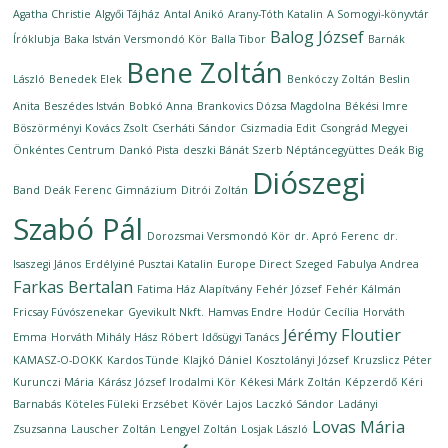
Agatha Christie
Algyői Tájház
Antal Anikó
Arany-Tóth Katalin
A Somogyi-könyvtár
Balog József
Íróklubja
Baka István Versmondó Kör
Balla Tibor
Barnák
Bene Zoltán
László
Benedek Elek
Benkóczy Zoltán
Beslin
Anita
Beszédes István
Bobkó Anna
Brankovics Dózsa Magdolna
Békési Imre
Böszörményi Kovács Zsolt
Cserháti Sándor
Csizmadia Edit
Csongrád Megyei
Önkéntes Centrum
Dankó Pista
deszki Bánát Szerb Néptáncegyüttes
Deák Big
Diószegi
Band
Deák Ferenc Gimnázium
Ditrói Zoltán
Szabó Pál
Dorozsmai Versmondó Kör
dr. Apró Ferenc
dr.
Isaszegi János
Erdélyiné Pusztai Katalin
Europe Direct Szeged
Fabulya Andrea
Farkas Bertalan
Fatima Ház Alapítvány
Fehér József
Fehér Kálmán
Fricsay Fúvószenekar
Gyevikult Nkft.
Hamvas Endre
Hodúr Cecília
Horváth
Jérémy Floutier
Emma
Horváth Mihály
Hász Róbert
Idősügyi Tanács
KAMASZ-O-DOKK
Kardos Tünde
Klajkó Dániel
Kosztolányi József
Kruzslicz Péter
Kurunczi Mária
Kárász József Irodalmi Kör
Kékesi Márk Zoltán
Képzerdő
Kéri
Barnabás
Köteles Füleki Erzsébet
Kövér Lajos
Laczkó Sándor
Ladányi
Lovas Mária
Zsuzsanna
Lauscher Zoltán
Lengyel Zoltán
Losjak László