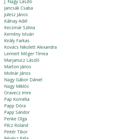
J. Nagy László
Jancsák Csaba
Julesz János
Kálnay Adél
Kecsmár Szilvia
Kemény István
Király Farkas
Kovács Nikolett Alexandra
Lennert Móger Tímea
Marjanucz László
Marton János
Molnár János
Nagy Gábor Dániel
Nagy Miklós
Oravecz Imre
Pap Kornélia
Papp Dóra
Papp Sándor
Penke Olga
Pilcz Roland
Pintér Tibor
Révész Béla