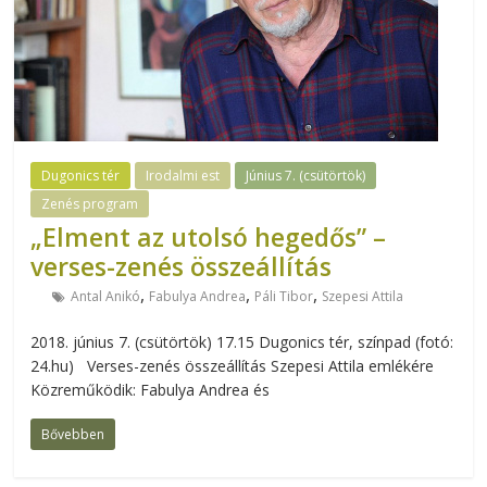
Dugonics tér
Irodalmi est
Június 7. (csütörtök)
Zenés program
„Elment az utolsó hegedős” –
verses-zenés összeállítás
,
,
,
Antal Anikó
Fabulya Andrea
Páli Tibor
Szepesi Attila
2018. június 7. (csütörtök) 17.15 Dugonics tér, színpad (fotó:
24.hu) Verses-zenés összeállítás Szepesi Attila emlékére
Közreműködik: Fabulya Andrea és
Bővebben