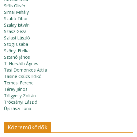
Siflis Olivér
Simai Mihály
Szabó Tibor
Szalay István
Szász Géza
Szilasi László
Szögi Csaba
Szőnyi Etelka
Sztanó János
T. Horváth Ágnes
Tasi Domonkos Attila
Tasiné Csúcs Ildikó
Temesi Ferenc
Térey János
Tölgyesy Zoltán
Trócsányi László
Újszászi Ilona
Közreműködők