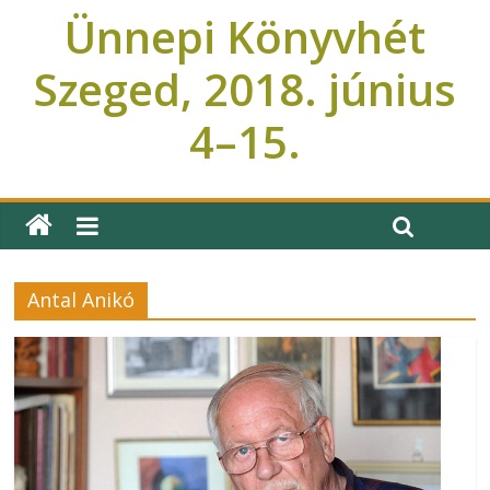
Ünnepi Könyvhét
Szeged, 2018. június
4–15.
Ünnepi Könyvhét Szeged
Antal Anikó