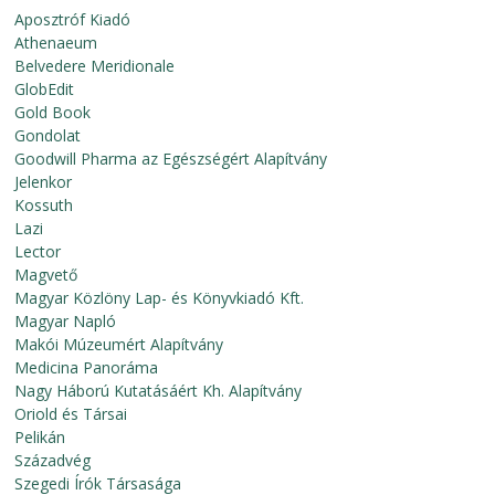
Aposztróf Kiadó
Athenaeum
Belvedere Meridionale
GlobEdit
Gold Book
Gondolat
Goodwill Pharma az Egészségért Alapítvány
Jelenkor
Kossuth
Lazi
Lector
Magvető
Magyar Közlöny Lap- és Könyvkiadó Kft.
Magyar Napló
Makói Múzeumért Alapítvány
Medicina Panoráma
Nagy Háború Kutatásáért Kh. Alapítvány
Oriold és Társai
Pelikán
Századvég
Szegedi Írók Társasága