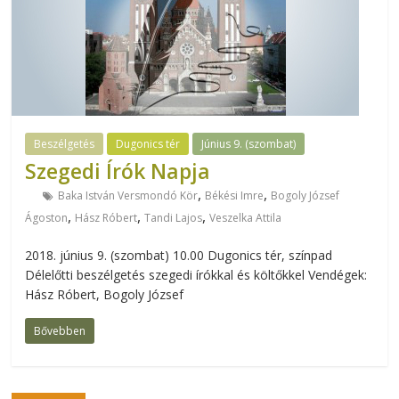
Beszélgetés
Dugonics tér
Június 9. (szombat)
Szegedi Írók Napja
,
,
Baka István Versmondó Kör
Békési Imre
Bogoly József
,
,
,
Ágoston
Hász Róbert
Tandi Lajos
Veszelka Attila
2018. június 9. (szombat) 10.00 Dugonics tér, színpad
Délelőtti beszélgetés szegedi írókkal és költőkkel Vendégek:
Hász Róbert, Bogoly József
Bővebben