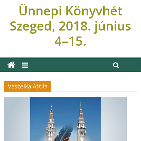
Ünnepi Könyvhét
Szeged, 2018. június
4–15.
Ünnepi Könyvhét Szeged
Veszelka Attila