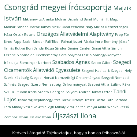
Csongrád megyei Írócsoportja
Majzik
István
Miklenovics Aranka
Molnár Dixieland Band
Molnár H. Magor
Molnár Sándor
Márok Tamás
Másik Oldal zenekar
Nagy Miklós
Nemzetiségek
Országos Állatvédelmi Alapítvány
Háza
Orcsik Roland
Papp-Für
János
Papp-Szalai Sándor
Páli Tibor
Pálmai József
Pászka Imre
Reményi József
Tamás
Rutkai Bori Banda
Rózsa Sándor
Senior Center
Simai Attila
Simon
Ferenc
Siposné dr. Kecskeméthy Klára
Solymos László
Somogyi-könyvtár
Szabados Ágnes
Szegedi
Íróklubja
Stencinger Norbert
Szabó Gábor
Cicamentők Állatvédő Egyesülete
Szegedi Hadipark
Szegedi Helyi
Szerb Közösség
Szegedi Horvát Nemzetiségi Önkormányzat
Szegedi Nemzeti
Színház
Szegedi Szerb Nemzetiségi Önkormányzat
Szepesi Attila
Szilárd Réka
Tandi
SZTE Kulturális Iroda
Szántó Georgina
Sólyom Andrea
Takáts Eszter
Lajos
Tiszavirág Néptáncegyüttes
Torok Orsolya
Tráser László
Tóth Barbara
Tóth Mihály
Veszelka Attila
Vigh Mihály
Virág Zoltán
Ványai Anita
Wonke Rezső
Újszászi Ilona
Zombori István
Zsalakó István
Kedves Látogató! Tájékoztatjuk, hogy a honlap felhasználói