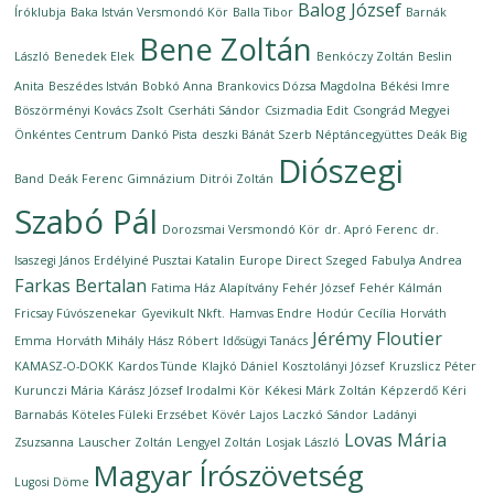
Balog József
Íróklubja
Baka István Versmondó Kör
Balla Tibor
Barnák
Bene Zoltán
László
Benedek Elek
Benkóczy Zoltán
Beslin
Anita
Beszédes István
Bobkó Anna
Brankovics Dózsa Magdolna
Békési Imre
Böszörményi Kovács Zsolt
Cserháti Sándor
Csizmadia Edit
Csongrád Megyei
Önkéntes Centrum
Dankó Pista
deszki Bánát Szerb Néptáncegyüttes
Deák Big
Diószegi
Band
Deák Ferenc Gimnázium
Ditrói Zoltán
Szabó Pál
Dorozsmai Versmondó Kör
dr. Apró Ferenc
dr.
Isaszegi János
Erdélyiné Pusztai Katalin
Europe Direct Szeged
Fabulya Andrea
Farkas Bertalan
Fatima Ház Alapítvány
Fehér József
Fehér Kálmán
Fricsay Fúvószenekar
Gyevikult Nkft.
Hamvas Endre
Hodúr Cecília
Horváth
Jérémy Floutier
Emma
Horváth Mihály
Hász Róbert
Idősügyi Tanács
KAMASZ-O-DOKK
Kardos Tünde
Klajkó Dániel
Kosztolányi József
Kruzslicz Péter
Kurunczi Mária
Kárász József Irodalmi Kör
Kékesi Márk Zoltán
Képzerdő
Kéri
Barnabás
Köteles Füleki Erzsébet
Kövér Lajos
Laczkó Sándor
Ladányi
Lovas Mária
Zsuzsanna
Lauscher Zoltán
Lengyel Zoltán
Losjak László
Magyar Írószövetség
Lugosi Döme