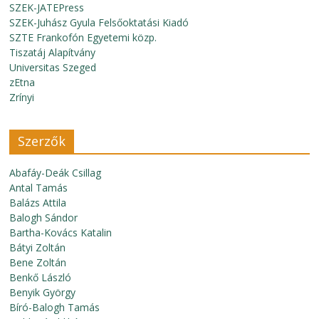
SZEK-JATEPress
SZEK-Juhász Gyula Felsőoktatási Kiadó
SZTE Frankofón Egyetemi közp.
Tiszatáj Alapítvány
Universitas Szeged
zEtna
Zrínyi
Szerzők
Abafáy-Deák Csillag
Antal Tamás
Balázs Attila
Balogh Sándor
Bartha-Kovács Katalin
Bátyi Zoltán
Bene Zoltán
Benkő László
Benyik György
Bíró-Balogh Tamás