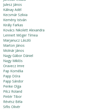
Julesz János
Kálnay Adél
Kecsmár Szilvia
Kemény István
Király Farkas
Kovács Nikolett Alexandra
Lennert Móger Tímea
Marjanucz László
Marton János
Molnár János
Nagy Gábor Dániel
Nagy Miklós
Oravecz Imre
Pap Kornélia
Papp Dóra
Papp Sándor
Penke Olga
Pilcz Roland
Pintér Tibor
Révész Béla
Siflis Olivér