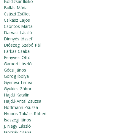
Boldizsár Ildikó
Bullás Mária
Császi Zsüliet
Csikász Lajos
Csontos Márta
Darvasi László
Dinnyés József
Diószegi Szabó Pál
Farkas Csaba
Fenyvesi Ottó
Garaczi László
Géczi János
Görög Ibolya
Gyimesi Tímea
Gyukics Gábor
Hajdú Katalin
Hajdú-Antal Zsuzsa
Hoffmann Zsuzsa
Hrubos Takács Róbert
Isaszegi János
J. Nagy László
Jancsák Csaba