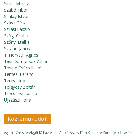
Simai Mihály
Szabó Tibor
Szalay István
Szász Géza
Szilasi László
Szögi Csaba
Szőnyi Etelka
Sztanó János
T. Horváth Ágnes
Tasi Domonkos Attila
Tasiné Csúcs Ildikó
Temesi Ferenc
Térey János
Tölgyesy Zoltán
Trócsányi László
Újszászi Ilona
Közreműködők
Agatha Christie
Algyői Tájház
Antal Anikó
Arany-Tóth Katalin
A Somogyi-könyvtár