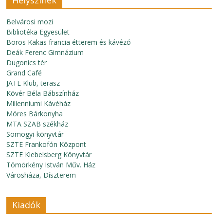
Helyszínek
Belvárosi mozi
Bibliotéka Egyesület
Boros Kakas francia étterem és kávézó
Deák Ferenc Gimnázium
Dugonics tér
Grand Café
JATE Klub, terasz
Kövér Béla Bábszínház
Millenniumi Kávéház
Móres Bárkonyha
MTA SZAB székház
Somogyi-könyvtár
SZTE Frankofón Központ
SZTE Klebelsberg Könyvtár
Tömörkény István Műv. Ház
Városháza, Díszterem
Kiadók