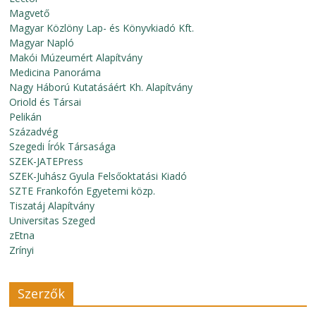
Magvető
Magyar Közlöny Lap- és Könyvkiadó Kft.
Magyar Napló
Makói Múzeumért Alapítvány
Medicina Panoráma
Nagy Háború Kutatásáért Kh. Alapítvány
Oriold és Társai
Pelikán
Századvég
Szegedi Írók Társasága
SZEK-JATEPress
SZEK-Juhász Gyula Felsőoktatási Kiadó
SZTE Frankofón Egyetemi közp.
Tiszatáj Alapítvány
Universitas Szeged
zEtna
Zrínyi
Szerzők