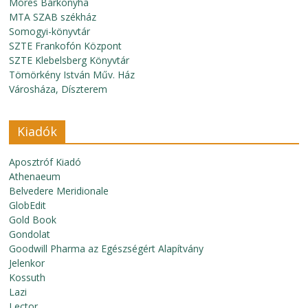
Móres Bárkonyha
MTA SZAB székház
Somogyi-könyvtár
SZTE Frankofón Központ
SZTE Klebelsberg Könyvtár
Tömörkény István Műv. Ház
Városháza, Díszterem
Kiadók
Aposztróf Kiadó
Athenaeum
Belvedere Meridionale
GlobEdit
Gold Book
Gondolat
Goodwill Pharma az Egészségért Alapítvány
Jelenkor
Kossuth
Lazi
Lector