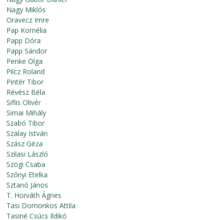
Nagy Miklós
Oravecz Imre
Pap Kornélia
Papp Dóra
Papp Sándor
Penke Olga
Pilcz Roland
Pintér Tibor
Révész Béla
Siflis Olivér
Simai Mihály
Szabó Tibor
Szalay István
Szász Géza
Szilasi László
Szögi Csaba
Szőnyi Etelka
Sztanó János
T. Horváth Ágnes
Tasi Domonkos Attila
Tasiné Csúcs Ildikó