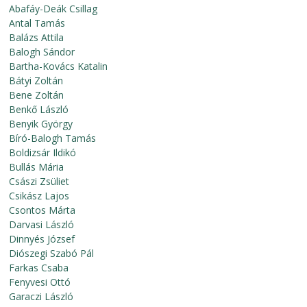
Abafáy-Deák Csillag
Antal Tamás
Balázs Attila
Balogh Sándor
Bartha-Kovács Katalin
Bátyi Zoltán
Bene Zoltán
Benkő László
Benyik György
Bíró-Balogh Tamás
Boldizsár Ildikó
Bullás Mária
Császi Zsüliet
Csikász Lajos
Csontos Márta
Darvasi László
Dinnyés József
Diószegi Szabó Pál
Farkas Csaba
Fenyvesi Ottó
Garaczi László