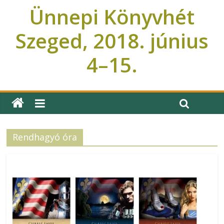
Ünnepi Könyvhét
Szeged, 2018. június
4–15.
Ünnepi Könyvhét Szeged
Rendhagyó óra