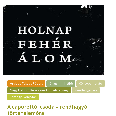
Hrubos Takács Róbert
Június 11. (hétfő)
Könyvbemutató
Nagy Háború Kutatásáért Kh. Alapítvány
Rendhagyó óra
Somogyi-könyvtár
A caporettói csoda – rendhagyó
történelemóra