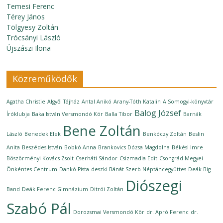
Temesi Ferenc
Térey János
Tölgyesy Zoltán
Trócsányi László
Újszászi Ilona
Közreműködők
Agatha Christie
Algyői Tájház
Antal Anikó
Arany-Tóth Katalin
A Somogyi-könyvtár
Balog József
Íróklubja
Baka István Versmondó Kör
Balla Tibor
Barnák
Bene Zoltán
László
Benedek Elek
Benkóczy Zoltán
Beslin
Anita
Beszédes István
Bobkó Anna
Brankovics Dózsa Magdolna
Békési Imre
Böszörményi Kovács Zsolt
Cserháti Sándor
Csizmadia Edit
Csongrád Megyei
Önkéntes Centrum
Dankó Pista
deszki Bánát Szerb Néptáncegyüttes
Deák Big
Diószegi
Band
Deák Ferenc Gimnázium
Ditrói Zoltán
Szabó Pál
Dorozsmai Versmondó Kör
dr. Apró Ferenc
dr.