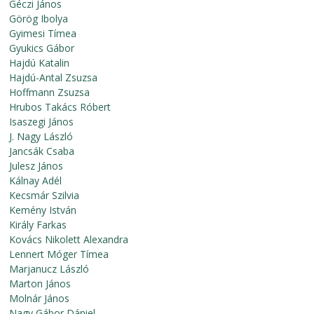
Géczi János
Görög Ibolya
Gyimesi Tímea
Gyukics Gábor
Hajdú Katalin
Hajdú-Antal Zsuzsa
Hoffmann Zsuzsa
Hrubos Takács Róbert
Isaszegi János
J. Nagy László
Jancsák Csaba
Julesz János
Kálnay Adél
Kecsmár Szilvia
Kemény István
Király Farkas
Kovács Nikolett Alexandra
Lennert Móger Tímea
Marjanucz László
Marton János
Molnár János
Nagy Gábor Dániel