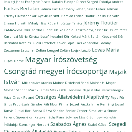
Isaszegi János
Erdélyiné Pusztai Katalin
Europe Direct Szeged
Fabulya Andrea
Farkas Bertalan
Fatima Ház Alapítvány
Fehér József
Fehér Kálmán
Fricsay Fúvószenekar
Gyevikult Nkft.
Hamvas Endre
Hodúr Cecília
Horváth
Jérémy Floutier
Emma
Horváth Mihály
Hász Róbert
Idősügyi Tanács
KAMASZ-O-DOKK
Kardos Tünde
Klajkó Dániel
Kosztolányi József
Kruzslicz Péter
Kurunczi Mária
Kárász József Irodalmi Kör
Kékesi Márk Zoltán
Képzerdő
Kéri
Barnabás
Köteles Füleki Erzsébet
Kövér Lajos
Laczkó Sándor
Ladányi
Lovas Mária
Zsuzsanna
Lauscher Zoltán
Lengyel Zoltán
Losjak László
Magyar Írószövetség
Lugosi Döme
Csongrád megyei Írócsoportja
Majzik
István
Miklenovics Aranka
Molnár Dixieland Band
Molnár H. Magor
Molnár Sándor
Márok Tamás
Másik Oldal zenekar
Nagy Miklós
Nemzetiségek
Országos Állatvédelmi Alapítvány
Háza
Orcsik Roland
Papp-Für
János
Papp-Szalai Sándor
Páli Tibor
Pálmai József
Pászka Imre
Reményi József
Tamás
Rutkai Bori Banda
Rózsa Sándor
Senior Center
Simai Attila
Simon
Ferenc
Siposné dr. Kecskeméthy Klára
Solymos László
Somogyi-könyvtár
Szabados Ágnes
Szegedi
Íróklubja
Stencinger Norbert
Szabó Gábor
Cicamentők Állatvédő Egyesülete