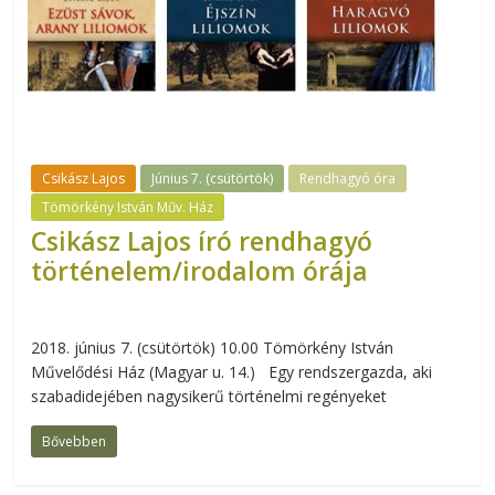
Csikász Lajos
Június 7. (csütörtök)
Rendhagyó óra
Tömörkény István Műv. Ház
Csikász Lajos író rendhagyó
történelem/irodalom órája
2018. június 7. (csütörtök) 10.00 Tömörkény István
Művelődési Ház (Magyar u. 14.) Egy rendszergazda, aki
szabadidejében nagysikerű történelmi regényeket
Bővebben