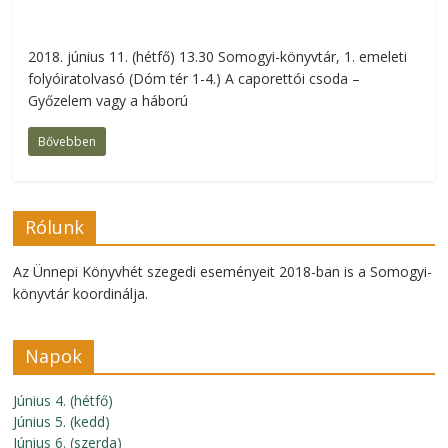
2018. június 11. (hétfő) 13.30 Somogyi-könyvtár, 1. emeleti
folyóiratolvasó (Dóm tér 1-4.) A caporettói csoda –
Győzelem vagy a háború
Bővebben
Rólunk
Az Ünnepi Könyvhét szegedi eseményeit 2018-ban is a Somogyi-
könyvtár koordinálja.
Napok
Június 4. (hétfő)
Június 5. (kedd)
Június 6. (szerda)