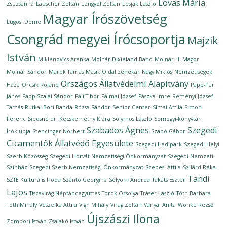
Lovas Mária
Zsuzsanna
Lauscher Zoltán
Lengyel Zoltán
Losjak László
Magyar Írószövetség
Lugosi Döme
Csongrád megyei Írócsoportja
Majzik
István
Miklenovics Aranka
Molnár Dixieland Band
Molnár H. Magor
Molnár Sándor
Márok Tamás
Másik Oldal zenekar
Nagy Miklós
Nemzetiségek
Országos Állatvédelmi Alapítvány
Háza
Orcsik Roland
Papp-Für
János
Papp-Szalai Sándor
Páli Tibor
Pálmai József
Pászka Imre
Reményi József
Tamás
Rutkai Bori Banda
Rózsa Sándor
Senior Center
Simai Attila
Simon
Ferenc
Siposné dr. Kecskeméthy Klára
Solymos László
Somogyi-könyvtár
Szabados Ágnes
Szegedi
Íróklubja
Stencinger Norbert
Szabó Gábor
Cicamentők Állatvédő Egyesülete
Szegedi Hadipark
Szegedi Helyi
Szerb Közösség
Szegedi Horvát Nemzetiségi Önkormányzat
Szegedi Nemzeti
Színház
Szegedi Szerb Nemzetiségi Önkormányzat
Szepesi Attila
Szilárd Réka
Tandi
SZTE Kulturális Iroda
Szántó Georgina
Sólyom Andrea
Takáts Eszter
Lajos
Tiszavirág Néptáncegyüttes
Torok Orsolya
Tráser László
Tóth Barbara
Tóth Mihály
Veszelka Attila
Vigh Mihály
Virág Zoltán
Ványai Anita
Wonke Rezső
Újszászi Ilona
Zombori István
Zsalakó István