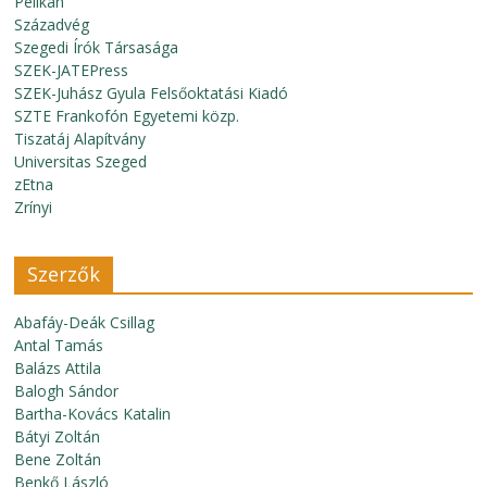
Pelikán
Századvég
Szegedi Írók Társasága
SZEK-JATEPress
SZEK-Juhász Gyula Felsőoktatási Kiadó
SZTE Frankofón Egyetemi közp.
Tiszatáj Alapítvány
Universitas Szeged
zEtna
Zrínyi
Szerzők
Abafáy-Deák Csillag
Antal Tamás
Balázs Attila
Balogh Sándor
Bartha-Kovács Katalin
Bátyi Zoltán
Bene Zoltán
Benkő László