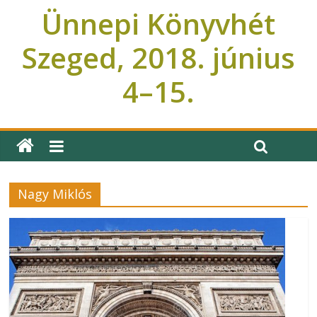
Ünnepi Könyvhét
Szeged, 2018. június
4–15.
Ünnepi Könyvhét Szeged
Nagy Miklós