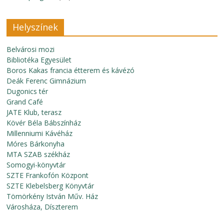
Helyszínek
Belvárosi mozi
Bibliotéka Egyesület
Boros Kakas francia étterem és kávézó
Deák Ferenc Gimnázium
Dugonics tér
Grand Café
JATE Klub, terasz
Kövér Béla Bábszínház
Millenniumi Kávéház
Móres Bárkonyha
MTA SZAB székház
Somogyi-könyvtár
SZTE Frankofón Központ
SZTE Klebelsberg Könyvtár
Tömörkény István Műv. Ház
Városháza, Díszterem