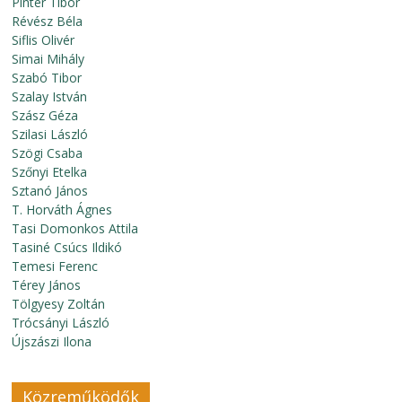
Pintér Tibor
Révész Béla
Siflis Olivér
Simai Mihály
Szabó Tibor
Szalay István
Szász Géza
Szilasi László
Szögi Csaba
Szőnyi Etelka
Sztanó János
T. Horváth Ágnes
Tasi Domonkos Attila
Tasiné Csúcs Ildikó
Temesi Ferenc
Térey János
Tölgyesy Zoltán
Trócsányi László
Újszászi Ilona
Közreműködők