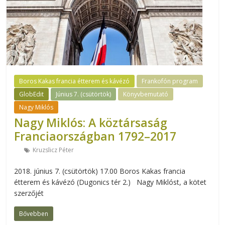
Boros Kakas francia étterem és kávézó
Frankofón program
GlobEdit
Június 7. (csütörtök)
Könyvbemutató
Nagy Miklós
Nagy Miklós: A köztársaság
Franciaországban 1792–2017
Kruzslicz Péter
2018. június 7. (csütörtök) 17.00 Boros Kakas francia
étterem és kávézó (Dugonics tér 2.) Nagy Miklóst, a kötet
szerzőjét
Bővebben