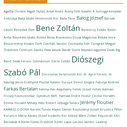
Agatha Christie
Algyői Tájház
Antal Anikó
Arany-Tóth Katalin
A Somogyi-könyvtár
Balog József
Íróklubja
Baka István Versmondó Kör
Balla Tibor
Barnák
Bene Zoltán
László
Benedek Elek
Benkóczy Zoltán
Beslin
Anita
Beszédes István
Bobkó Anna
Brankovics Dózsa Magdolna
Békési Imre
Böszörményi Kovács Zsolt
Cserháti Sándor
Csizmadia Edit
Csongrád Megyei
Önkéntes Centrum
Dankó Pista
deszki Bánát Szerb Néptáncegyüttes
Deák Big
Diószegi
Band
Deák Ferenc Gimnázium
Ditrói Zoltán
Szabó Pál
Dorozsmai Versmondó Kör
dr. Apró Ferenc
dr.
Isaszegi János
Erdélyiné Pusztai Katalin
Europe Direct Szeged
Fabulya Andrea
Farkas Bertalan
Fatima Ház Alapítvány
Fehér József
Fehér Kálmán
Fricsay Fúvószenekar
Gyevikult Nkft.
Hamvas Endre
Hodúr Cecília
Horváth
Jérémy Floutier
Emma
Horváth Mihály
Hász Róbert
Idősügyi Tanács
KAMASZ-O-DOKK
Kardos Tünde
Klajkó Dániel
Kosztolányi József
Kruzslicz Péter
Kurunczi Mária
Kárász József Irodalmi Kör
Kékesi Márk Zoltán
Képzerdő
Kéri
Barnabás
Köteles Füleki Erzsébet
Kövér Lajos
Laczkó Sándor
Ladányi