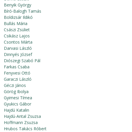
Benyik György
Bíró-Balogh Tamás
Boldizsár Ildikó
Bullás Mária
Császi Zsüliet
Csikász Lajos
Csontos Márta
Darvasi László
Dinnyés József
Diószegi Szabó Pál
Farkas Csaba
Fenyvesi Ottó
Garaczi László
Géczi János
Görög Ibolya
Gyimesi Tímea
Gyukics Gábor
Hajdú Katalin
Hajdú-Antal Zsuzsa
Hoffmann Zsuzsa
Hrubos Takács Róbert