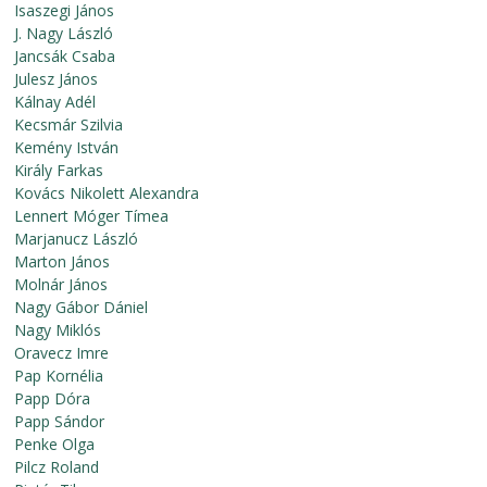
Isaszegi János
J. Nagy László
Jancsák Csaba
Julesz János
Kálnay Adél
Kecsmár Szilvia
Kemény István
Király Farkas
Kovács Nikolett Alexandra
Lennert Móger Tímea
Marjanucz László
Marton János
Molnár János
Nagy Gábor Dániel
Nagy Miklós
Oravecz Imre
Pap Kornélia
Papp Dóra
Papp Sándor
Penke Olga
Pilcz Roland