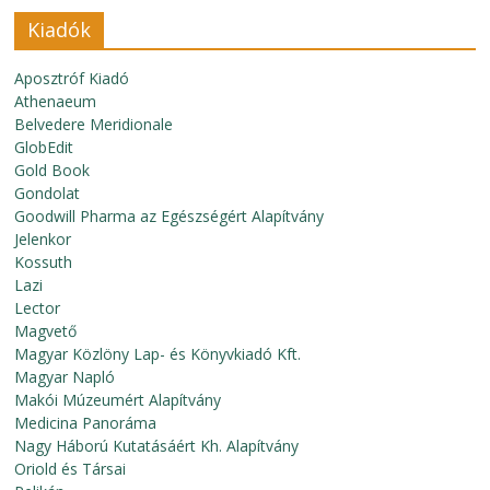
Kiadók
Aposztróf Kiadó
Athenaeum
Belvedere Meridionale
GlobEdit
Gold Book
Gondolat
Goodwill Pharma az Egészségért Alapítvány
Jelenkor
Kossuth
Lazi
Lector
Magvető
Magyar Közlöny Lap- és Könyvkiadó Kft.
Magyar Napló
Makói Múzeumért Alapítvány
Medicina Panoráma
Nagy Háború Kutatásáért Kh. Alapítvány
Oriold és Társai