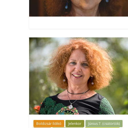
Boldizsár Ildikó
Jelenkor
Június 7. (csütörtök)