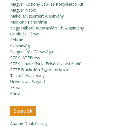
Magyar Közlöny Lap- és Könyvkiadó Kft.
Magyar Napló
Makói Múzeumért Alapítvány
Medicina Panoráma
Nagy Háború Kutatásáért Kh. Alapítvány
Oriold és Társai
Pelikán
Századvég
Szegedi Írók Társasága
SZEK-JATEPress
SZEK-Juhász Gyula Felsőoktatási Kiadó
SZTE Frankofón Egyetemi közp.
Tiszatáj Alapítvány
Universitas Szeged
zEtna
Zrínyi
Szerzők
Abafáy-Deák Csillag