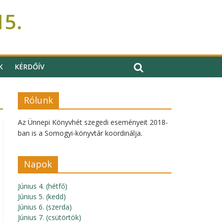
15.
K
KÉRDŐÍV
Rólunk
Az Ünnepi Könyvhét szegedi eseményeit 2018-
ban is a Somogyi-könyvtár koordinálja.
Napok
Június 4. (hétfő)
Június 5. (kedd)
Június 6. (szerda)
Június 7. (csütörtök)