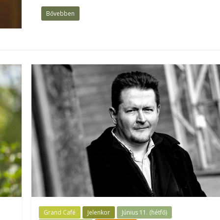
Bővebben
Grand Café
Jelenkor
Június 11. (hétfő)