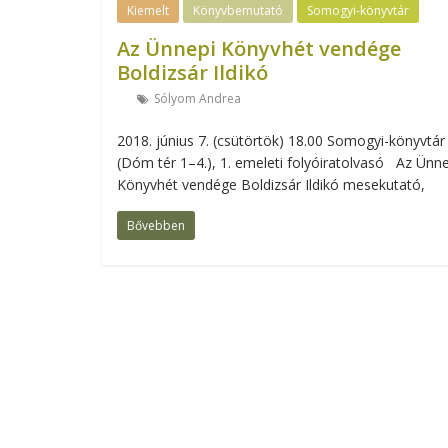
Kiemelt
Könyvbemutató
Somogyi-könyvtár
Az Ünnepi Könyvhét vendége
Boldizsár Ildikó
Sólyom Andrea
2018. június 7. (csütörtök) 18.00 Somogyi-könyvtár
(Dóm tér 1–4.), 1. emeleti folyóiratolvasó Az Ünne
Könyvhét vendége Boldizsár Ildikó mesekutató,
Bővebben