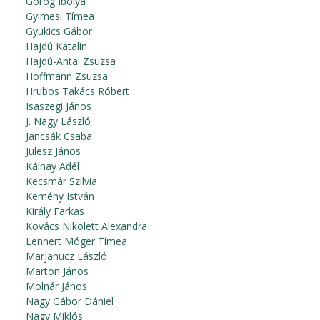
Görög Ibolya
Gyimesi Tímea
Gyukics Gábor
Hajdú Katalin
Hajdú-Antal Zsuzsa
Hoffmann Zsuzsa
Hrubos Takács Róbert
Isaszegi János
J. Nagy László
Jancsák Csaba
Julesz János
Kálnay Adél
Kecsmár Szilvia
Kemény István
Király Farkas
Kovács Nikolett Alexandra
Lennert Móger Tímea
Marjanucz László
Marton János
Molnár János
Nagy Gábor Dániel
Nagy Miklós