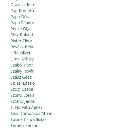
Oravecz Imre
Pap Kornélia
Papp Dóra
Papp Sándor
Penke Olga
Pilcz Roland
Pintér Tibor
Révész Béla
Siflis Olivér
Simai Mihály
Szabó Tibor
Szalay István
Szász Géza
Szilasi László
Szögi Csaba
Szőnyi Etelka
Sztanó János
T. Horváth Ágnes
Tasi Domonkos Attila
Tasiné Csúcs Ildikó
Temesi Ferenc