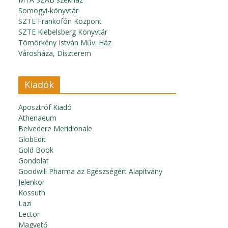
Somogyi-könyvtár
SZTE Frankofón Központ
SZTE Klebelsberg Könyvtár
Tömörkény István Műv. Ház
Városháza, Díszterem
Kiadók
Aposztróf Kiadó
Athenaeum
Belvedere Meridionale
GlobEdit
Gold Book
Gondolat
Goodwill Pharma az Egészségért Alapítvány
Jelenkor
Kossuth
Lazi
Lector
Magvető