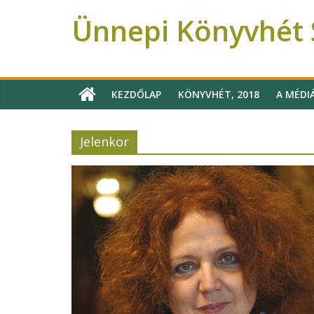
Ünnepi Könyvhét S
Ünnepi Könyvhét Szeged
KEZDŐLAP
KÖNYVHÉT, 2018
A MÉDI
Jelenkor