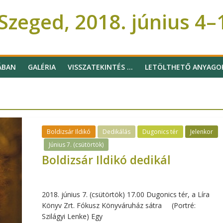
zeged, 2018. június 4–
ÁBAN
GALÉRIA
VISSZATEKINTÉS …
LETÖLTHETŐ ANYAGO
Boldizsár Ildikó
Dedikálás
Dugonics tér
Jelenkor
Június 7. (csütörtök)
Boldizsár Ildikó dedikál
2018. június 7. (csütörtök) 17.00 Dugonics tér, a Líra
Könyv Zrt. Fókusz Könyváruház sátra (Portré:
Szilágyi Lenke) Egy