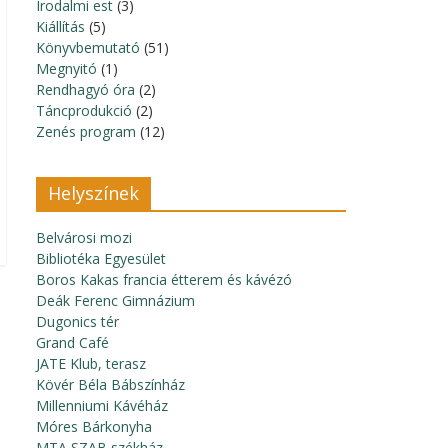
Irodalmi est
(3)
Kiállítás
(5)
Könyvbemutató
(51)
Megnyitó
(1)
Rendhagyó óra
(2)
Táncprodukció
(2)
Zenés program
(12)
Helyszínek
Belvárosi mozi
Bibliotéka Egyesület
Boros Kakas francia étterem és kávézó
Deák Ferenc Gimnázium
Dugonics tér
Grand Café
JATE Klub, terasz
Kövér Béla Bábszínház
Millenniumi Kávéház
Móres Bárkonyha
MTA SZAB székház