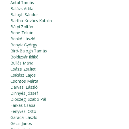
Antal Tamás
Balázs Attila
Balogh Sándor
Bartha-Kovács Katalin
Bátyi Zoltán
Bene Zoltán
Benkő László
Benyik György
Bíró-Balogh Tamás
Boldizsár Ildikó
Bullás Mária
Császi Zsüliet
Csikász Lajos
Csontos Márta
Darvasi László
Dinnyés József
Diószegi Szabó Pál
Farkas Csaba
Fenyvesi Ottó
Garaczi László
Géczi János