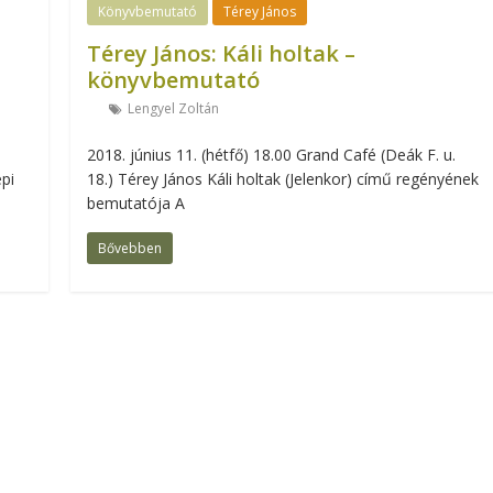
Könyvbemutató
Térey János
Térey János: Káli holtak –
könyvbemutató
Lengyel Zoltán
2018. június 11. (hétfő) 18.00 Grand Café (Deák F. u.
pi
18.) Térey János Káli holtak (Jelenkor) című regényének
bemutatója A
Bővebben