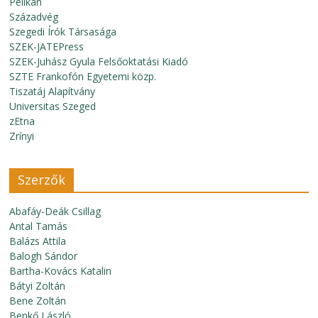
Pelikán
Századvég
Szegedi Írók Társasága
SZEK-JATEPress
SZEK-Juhász Gyula Felsőoktatási Kiadó
SZTE Frankofón Egyetemi közp.
Tiszatáj Alapítvány
Universitas Szeged
zEtna
Zrínyi
Szerzők
Abafáy-Deák Csillag
Antal Tamás
Balázs Attila
Balogh Sándor
Bartha-Kovács Katalin
Bátyi Zoltán
Bene Zoltán
Benkő László