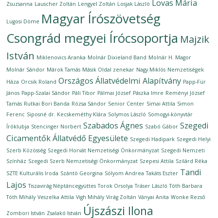
Lovas Mária
Zsuzsanna
Lauscher Zoltán
Lengyel Zoltán
Losjak László
Magyar Írószövetség
Lugosi Döme
Csongrád megyei Írócsoportja
Majzik
István
Miklenovics Aranka
Molnár Dixieland Band
Molnár H. Magor
Molnár Sándor
Márok Tamás
Másik Oldal zenekar
Nagy Miklós
Nemzetiségek
Országos Állatvédelmi Alapítvány
Háza
Orcsik Roland
Papp-Für
János
Papp-Szalai Sándor
Páli Tibor
Pálmai József
Pászka Imre
Reményi József
Tamás
Rutkai Bori Banda
Rózsa Sándor
Senior Center
Simai Attila
Simon
Ferenc
Siposné dr. Kecskeméthy Klára
Solymos László
Somogyi-könyvtár
Szabados Ágnes
Szegedi
Íróklubja
Stencinger Norbert
Szabó Gábor
Cicamentők Állatvédő Egyesülete
Szegedi Hadipark
Szegedi Helyi
Szerb Közösség
Szegedi Horvát Nemzetiségi Önkormányzat
Szegedi Nemzeti
Színház
Szegedi Szerb Nemzetiségi Önkormányzat
Szepesi Attila
Szilárd Réka
Tandi
SZTE Kulturális Iroda
Szántó Georgina
Sólyom Andrea
Takáts Eszter
Lajos
Tiszavirág Néptáncegyüttes
Torok Orsolya
Tráser László
Tóth Barbara
Tóth Mihály
Veszelka Attila
Vigh Mihály
Virág Zoltán
Ványai Anita
Wonke Rezső
Újszászi Ilona
Zombori István
Zsalakó István