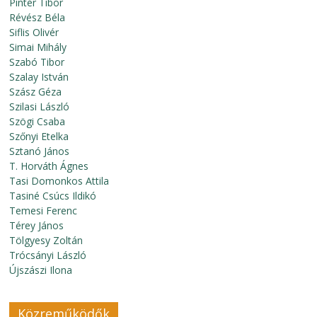
Pintér Tibor
Révész Béla
Siflis Olivér
Simai Mihály
Szabó Tibor
Szalay István
Szász Géza
Szilasi László
Szögi Csaba
Szőnyi Etelka
Sztanó János
T. Horváth Ágnes
Tasi Domonkos Attila
Tasiné Csúcs Ildikó
Temesi Ferenc
Térey János
Tölgyesy Zoltán
Trócsányi László
Újszászi Ilona
Közreműködők