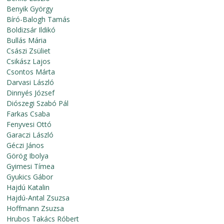
Benyik György
Bíró-Balogh Tamás
Boldizsár Ildikó
Bullás Mária
Császi Zsüliet
Csikász Lajos
Csontos Márta
Darvasi László
Dinnyés József
Diószegi Szabó Pál
Farkas Csaba
Fenyvesi Ottó
Garaczi László
Géczi János
Görög Ibolya
Gyimesi Tímea
Gyukics Gábor
Hajdú Katalin
Hajdú-Antal Zsuzsa
Hoffmann Zsuzsa
Hrubos Takács Róbert