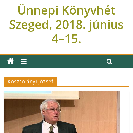
Ünnepi Könyvhét
Szeged, 2018. június
4–15.
Ünnepi Könyvhét Szeged
Kosztolányi József