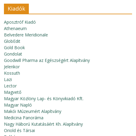
Kiadók
Aposztróf Kiadó
Athenaeum
Belvedere Meridionale
GlobEdit
Gold Book
Gondolat
Goodwill Pharma az Egészségért Alapítvány
Jelenkor
Kossuth
Lazi
Lector
Magvető
Magyar Közlöny Lap- és Könyvkiadó Kft.
Magyar Napló
Makói Múzeumért Alapítvány
Medicina Panoráma
Nagy Háború Kutatásáért Kh. Alapítvány
Oriold és Társai