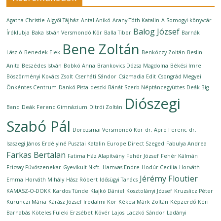
Agatha Christie
Algyői Tájház
Antal Anikó
Arany-Tóth Katalin
A Somogyi-könyvtár
Balog József
Íróklubja
Baka István Versmondó Kör
Balla Tibor
Barnák
Bene Zoltán
László
Benedek Elek
Benkóczy Zoltán
Beslin
Anita
Beszédes István
Bobkó Anna
Brankovics Dózsa Magdolna
Békési Imre
Böszörményi Kovács Zsolt
Cserháti Sándor
Csizmadia Edit
Csongrád Megyei
Önkéntes Centrum
Dankó Pista
deszki Bánát Szerb Néptáncegyüttes
Deák Big
Diószegi
Band
Deák Ferenc Gimnázium
Ditrói Zoltán
Szabó Pál
Dorozsmai Versmondó Kör
dr. Apró Ferenc
dr.
Isaszegi János
Erdélyiné Pusztai Katalin
Europe Direct Szeged
Fabulya Andrea
Farkas Bertalan
Fatima Ház Alapítvány
Fehér József
Fehér Kálmán
Fricsay Fúvószenekar
Gyevikult Nkft.
Hamvas Endre
Hodúr Cecília
Horváth
Jérémy Floutier
Emma
Horváth Mihály
Hász Róbert
Idősügyi Tanács
KAMASZ-O-DOKK
Kardos Tünde
Klajkó Dániel
Kosztolányi József
Kruzslicz Péter
Kurunczi Mária
Kárász József Irodalmi Kör
Kékesi Márk Zoltán
Képzerdő
Kéri
Barnabás
Köteles Füleki Erzsébet
Kövér Lajos
Laczkó Sándor
Ladányi