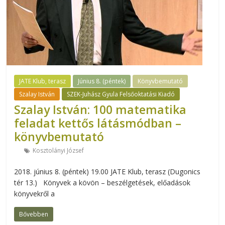
JATE Klub, terasz
Június 8. (péntek)
Könyvbemutató
Szalay István
SZEK-Juhász Gyula Felsőoktatási Kiadó
Szalay István: 100 matematika
feladat kettős látásmódban –
könyvbemutató
Kosztolányi József
2018. június 8. (péntek) 19.00 JATE Klub, terasz (Dugonics
tér 13.) Könyvek a kövön – beszélgetések, előadások
könyvekről a
Bővebben