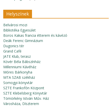
Helyszínek
Belvárosi mozi
Bibliotéka Egyesület
Boros Kakas francia étterem és kávézó
Deák Ferenc Gimnázium
Dugonics tér
Grand Café
JATE Klub, terasz
Kövér Béla Bábszínház
Millenniumi Kávéház
Móres Bárkonyha
MTA SZAB székház
Somogyi-könyvtár
SZTE Frankofón Központ
SZTE Klebelsberg Könyvtár
Tömörkény István Műv. Ház
Városháza, Díszterem