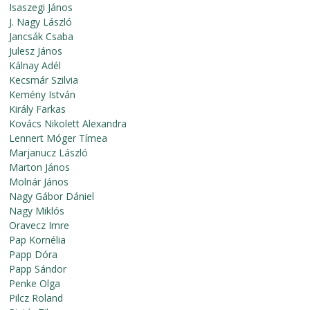
Isaszegi János
J. Nagy László
Jancsák Csaba
Julesz János
Kálnay Adél
Kecsmár Szilvia
Kemény István
Király Farkas
Kovács Nikolett Alexandra
Lennert Móger Tímea
Marjanucz László
Marton János
Molnár János
Nagy Gábor Dániel
Nagy Miklós
Oravecz Imre
Pap Kornélia
Papp Dóra
Papp Sándor
Penke Olga
Pilcz Roland