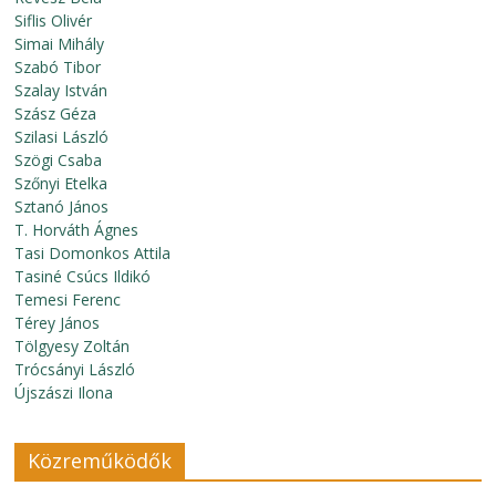
Siflis Olivér
Simai Mihály
Szabó Tibor
Szalay István
Szász Géza
Szilasi László
Szögi Csaba
Szőnyi Etelka
Sztanó János
T. Horváth Ágnes
Tasi Domonkos Attila
Tasiné Csúcs Ildikó
Temesi Ferenc
Térey János
Tölgyesy Zoltán
Trócsányi László
Újszászi Ilona
Közreműködők