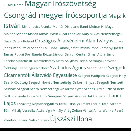
Magyar Írószövetség
Lugosi Döme
Csongrád megyei Írócsoportja
Majzik
István
Miklenovics Aranka
Molnár Dixieland Band
Molnár H. Magor
Molnár Sándor
Márok Tamás
Másik Oldal zenekar
Nagy Miklós
Nemzetiségek
Országos Állatvédelmi Alapítvány
Háza
Orcsik Roland
Papp-Für
János
Papp-Szalai Sándor
Páli Tibor
Pálmai József
Pászka Imre
Reményi József
Tamás
Rutkai Bori Banda
Rózsa Sándor
Senior Center
Simai Attila
Simon
Ferenc
Siposné dr. Kecskeméthy Klára
Solymos László
Somogyi-könyvtár
Szabados Ágnes
Szegedi
Íróklubja
Stencinger Norbert
Szabó Gábor
Cicamentők Állatvédő Egyesülete
Szegedi Hadipark
Szegedi Helyi
Szerb Közösség
Szegedi Horvát Nemzetiségi Önkormányzat
Szegedi Nemzeti
Színház
Szegedi Szerb Nemzetiségi Önkormányzat
Szepesi Attila
Szilárd Réka
Tandi
SZTE Kulturális Iroda
Szántó Georgina
Sólyom Andrea
Takáts Eszter
Lajos
Tiszavirág Néptáncegyüttes
Torok Orsolya
Tráser László
Tóth Barbara
Tóth Mihály
Veszelka Attila
Vigh Mihály
Virág Zoltán
Ványai Anita
Wonke Rezső
Újszászi Ilona
Zombori István
Zsalakó István