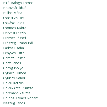
Bíró-Balogh Tamás
Boldizsár Ildikó
Bullás Mária
Császi Zsüliet
Csikász Lajos
Csontos Márta
Darvasi László
Dinnyés József
Diószegi Szabó Pál
Farkas Csaba
Fenyvesi Ottó
Garaczi László
Géczi János
Görög Ibolya
Gyimesi Tímea
Gyukics Gábor
Hajdú Katalin
Hajdú-Antal Zsuzsa
Hoffmann Zsuzsa
Hrubos Takács Róbert
Isaszegi János