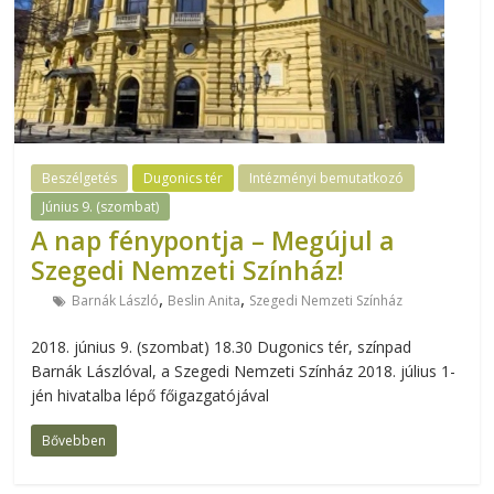
Beszélgetés
Dugonics tér
Intézményi bemutatkozó
Június 9. (szombat)
A nap fénypontja – Megújul a
Szegedi Nemzeti Színház!
,
,
Barnák László
Beslin Anita
Szegedi Nemzeti Színház
2018. június 9. (szombat) 18.30 Dugonics tér, színpad
Barnák Lászlóval, a Szegedi Nemzeti Színház 2018. július 1-
jén hivatalba lépő főigazgatójával
Bővebben