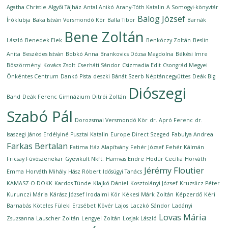
Agatha Christie
Algyői Tájház
Antal Anikó
Arany-Tóth Katalin
A Somogyi-könyvtár
Balog József
Íróklubja
Baka István Versmondó Kör
Balla Tibor
Barnák
Bene Zoltán
László
Benedek Elek
Benkóczy Zoltán
Beslin
Anita
Beszédes István
Bobkó Anna
Brankovics Dózsa Magdolna
Békési Imre
Böszörményi Kovács Zsolt
Cserháti Sándor
Csizmadia Edit
Csongrád Megyei
Önkéntes Centrum
Dankó Pista
deszki Bánát Szerb Néptáncegyüttes
Deák Big
Diószegi
Band
Deák Ferenc Gimnázium
Ditrói Zoltán
Szabó Pál
Dorozsmai Versmondó Kör
dr. Apró Ferenc
dr.
Isaszegi János
Erdélyiné Pusztai Katalin
Europe Direct Szeged
Fabulya Andrea
Farkas Bertalan
Fatima Ház Alapítvány
Fehér József
Fehér Kálmán
Fricsay Fúvószenekar
Gyevikult Nkft.
Hamvas Endre
Hodúr Cecília
Horváth
Jérémy Floutier
Emma
Horváth Mihály
Hász Róbert
Idősügyi Tanács
KAMASZ-O-DOKK
Kardos Tünde
Klajkó Dániel
Kosztolányi József
Kruzslicz Péter
Kurunczi Mária
Kárász József Irodalmi Kör
Kékesi Márk Zoltán
Képzerdő
Kéri
Barnabás
Köteles Füleki Erzsébet
Kövér Lajos
Laczkó Sándor
Ladányi
Lovas Mária
Zsuzsanna
Lauscher Zoltán
Lengyel Zoltán
Losjak László