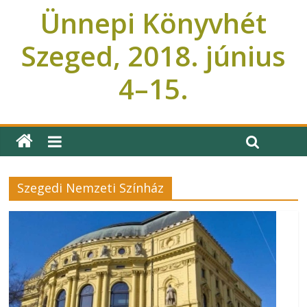
Ünnepi Könyvhét
Szeged, 2018. június
4–15.
Ünnepi Könyvhét Szeged
Szegedi Nemzeti Színház