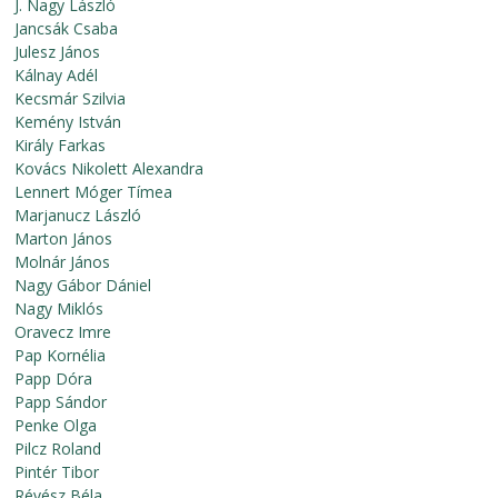
J. Nagy László
Jancsák Csaba
Julesz János
Kálnay Adél
Kecsmár Szilvia
Kemény István
Király Farkas
Kovács Nikolett Alexandra
Lennert Móger Tímea
Marjanucz László
Marton János
Molnár János
Nagy Gábor Dániel
Nagy Miklós
Oravecz Imre
Pap Kornélia
Papp Dóra
Papp Sándor
Penke Olga
Pilcz Roland
Pintér Tibor
Révész Béla