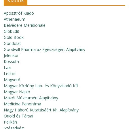
Kiadók
Aposztróf Kiadó
Athenaeum
Belvedere Meridionale
GlobEdit
Gold Book
Gondolat
Goodwill Pharma az Egészségért Alapítvány
Jelenkor
Kossuth
Lazi
Lector
Magvető
Magyar Közlöny Lap- és Könyvkiadó Kft.
Magyar Napló
Makói Múzeumért Alapítvány
Medicina Panoráma
Nagy Háború Kutatásáért Kh. Alapítvány
Oriold és Társai
Pelikán
Századvég