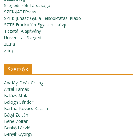
Szegedi Írók Társasága
SZEK-JATEPress
SZEK-Juhász Gyula Felsőoktatási Kiadó
SZTE Frankofón Egyetemi közp.
Tiszatáj Alapítvány
Universitas Szeged
zEtna
Zrínyi
Szerzők
Abafáy-Deák Csillag
Antal Tamás
Balázs Attila
Balogh Sándor
Bartha-Kovács Katalin
Bátyi Zoltán
Bene Zoltán
Benkő László
Benyik György