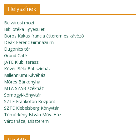
Helyszínek
Belvárosi mozi
Bibliotéka Egyesület
Boros Kakas francia étterem és kávézó
Deák Ferenc Gimnázium
Dugonics tér
Grand Café
JATE Klub, terasz
Kövér Béla Bábszínház
Millenniumi Kávéház
Móres Bárkonyha
MTA SZAB székház
Somogyi-könyvtár
SZTE Frankofón Központ
SZTE Klebelsberg Könyvtár
Tömörkény István Műv. Ház
Városháza, Díszterem