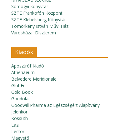
Somogyi-könyvtár
SZTE Frankofón Központ
SZTE Klebelsberg Könyvtár
Tömörkény István Műv. Ház
Városháza, Díszterem
Kiadók
Aposztróf Kiadó
Athenaeum
Belvedere Meridionale
GlobEdit
Gold Book
Gondolat
Goodwill Pharma az Egészségért Alapítvány
Jelenkor
Kossuth
Lazi
Lector
Magvető