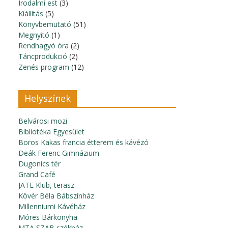
Irodalmi est
(3)
Kiállítás
(5)
Könyvbemutató
(51)
Megnyitó
(1)
Rendhagyó óra
(2)
Táncprodukció
(2)
Zenés program
(12)
Helyszínek
Belvárosi mozi
Bibliotéka Egyesület
Boros Kakas francia étterem és kávézó
Deák Ferenc Gimnázium
Dugonics tér
Grand Café
JATE Klub, terasz
Kövér Béla Bábszínház
Millenniumi Kávéház
Móres Bárkonyha
MTA SZAB székház