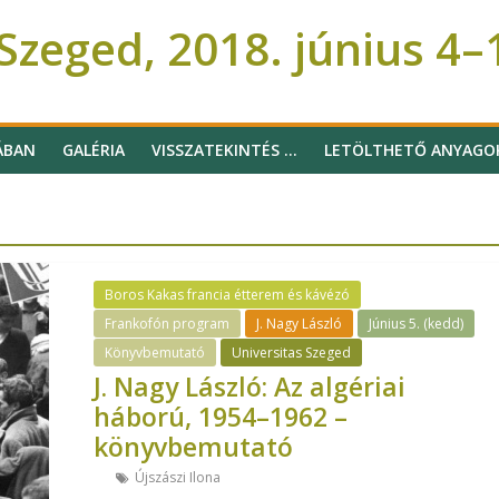
zeged, 2018. június 4–
ÁBAN
GALÉRIA
VISSZATEKINTÉS …
LETÖLTHETŐ ANYAGO
Boros Kakas francia étterem és kávézó
Frankofón program
J. Nagy László
Június 5. (kedd)
Könyvbemutató
Universitas Szeged
J. Nagy László: Az algériai
háború, 1954–1962 –
könyvbemutató
Újszászi Ilona