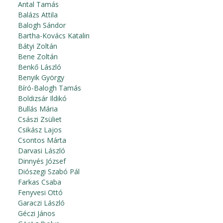
Antal Tamás
Balázs Attila
Balogh Sándor
Bartha-Kovács Katalin
Bátyi Zoltán
Bene Zoltán
Benkő László
Benyik György
Bíró-Balogh Tamás
Boldizsár Ildikó
Bullás Mária
Császi Zsüliet
Csikász Lajos
Csontos Márta
Darvasi László
Dinnyés József
Diószegi Szabó Pál
Farkas Csaba
Fenyvesi Ottó
Garaczi László
Géczi János