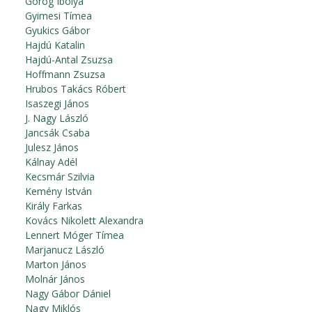
Görög Ibolya
Gyimesi Tímea
Gyukics Gábor
Hajdú Katalin
Hajdú-Antal Zsuzsa
Hoffmann Zsuzsa
Hrubos Takács Róbert
Isaszegi János
J. Nagy László
Jancsák Csaba
Julesz János
Kálnay Adél
Kecsmár Szilvia
Kemény István
Király Farkas
Kovács Nikolett Alexandra
Lennert Móger Tímea
Marjanucz László
Marton János
Molnár János
Nagy Gábor Dániel
Nagy Miklós