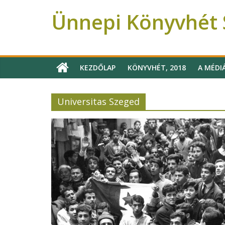
Ünnepi Könyvhét S
Ünnepi Könyvhét Szeged
KEZDŐLAP
KÖNYVHÉT, 2018
A MÉDI
Universitas Szeged