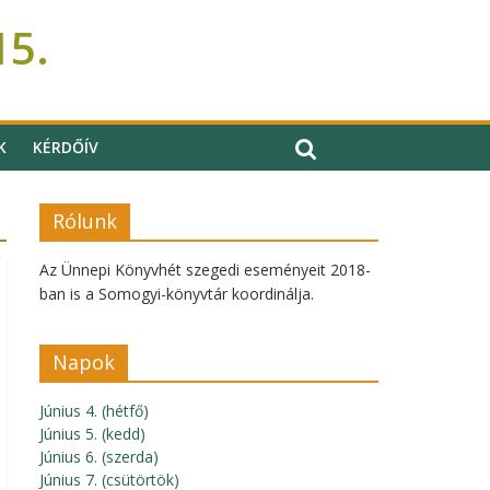
15.
K
KÉRDŐÍV
Rólunk
Az Ünnepi Könyvhét szegedi eseményeit 2018-
ban is a Somogyi-könyvtár koordinálja.
Napok
Június 4. (hétfő)
Június 5. (kedd)
Június 6. (szerda)
Június 7. (csütörtök)