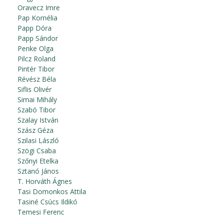
Oravecz Imre
Pap Kornélia
Papp Dóra
Papp Sándor
Penke Olga
Pilcz Roland
Pintér Tibor
Révész Béla
Siflis Olivér
Simai Mihály
Szabó Tibor
Szalay István
Szász Géza
Szilasi László
Szögi Csaba
Szőnyi Etelka
Sztanó János
T. Horváth Ágnes
Tasi Domonkos Attila
Tasiné Csúcs Ildikó
Temesi Ferenc