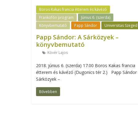
Boros Kakas francia étterem és kávézó
Frankofón program
Június 6. (szerda)
Könyvbemutató
Papp Sándor
Universitas Szeged
Papp Sándor: A Sárközyek –
könyvbemutató
Kövér Lajos
2018. június 6. (szerda) 17.00 Boros Kakas francia
étterem és kávézó (Dugonics tér 2.) Papp Sándor
Sárközyek –
Bővebben