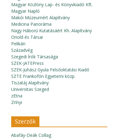
Magyar Közlöny Lap- és Könyvkiadó Kft.
Magyar Napló
Makói Múzeumért Alapítvány
Medicina Panoráma
Nagy Háború Kutatásáért Kh. Alapítvány
Oriold és Társai
Pelikán
Századvég
Szegedi Írók Társasága
SZEK-JATEPress
SZEK-Juhász Gyula Felsőoktatási Kiadó
SZTE Frankofón Egyetemi közp.
Tiszatáj Alapítvány
Universitas Szeged
zEtna
Zrínyi
Szerzők
Abafáy-Deák Csillag