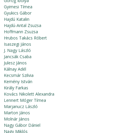
Görög Ibolya
Gyimesi Tímea
Gyukics Gábor
Hajdú Katalin
Hajdú-Antal Zsuzsa
Hoffmann Zsuzsa
Hrubos Takács Róbert
Isaszegi János
J. Nagy László
Jancsák Csaba
Julesz János
Kálnay Adél
Kecsmár Szilvia
Kemény István
Király Farkas
Kovács Nikolett Alexandra
Lennert Móger Tímea
Marjanucz László
Marton János
Molnár János
Nagy Gábor Dániel
Nagy Miklós