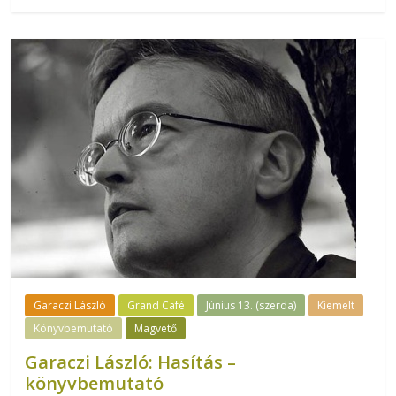
Garaczi László
Grand Café
Június 13. (szerda)
Kiemelt
Könyvbemutató
Magvető
Garaczi László: Hasítás –
könyvbemutató