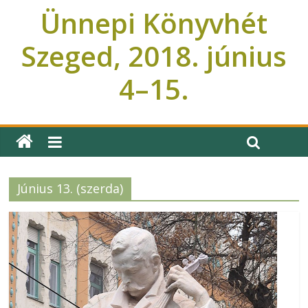
Ünnepi Könyvhét
Szeged, 2018. június
4–15.
Ünnepi Könyvhét Szeged
Június 13. (szerda)