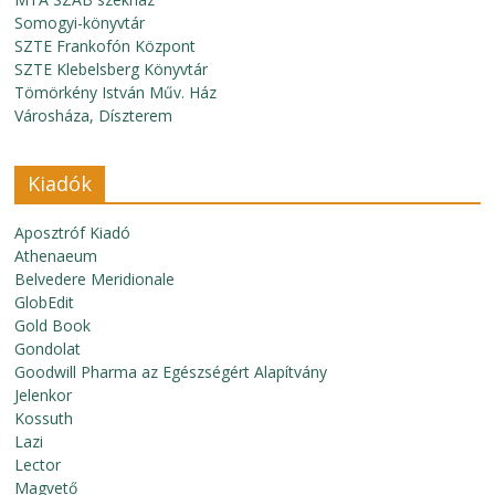
Somogyi-könyvtár
SZTE Frankofón Központ
SZTE Klebelsberg Könyvtár
Tömörkény István Műv. Ház
Városháza, Díszterem
Kiadók
Aposztróf Kiadó
Athenaeum
Belvedere Meridionale
GlobEdit
Gold Book
Gondolat
Goodwill Pharma az Egészségért Alapítvány
Jelenkor
Kossuth
Lazi
Lector
Magvető