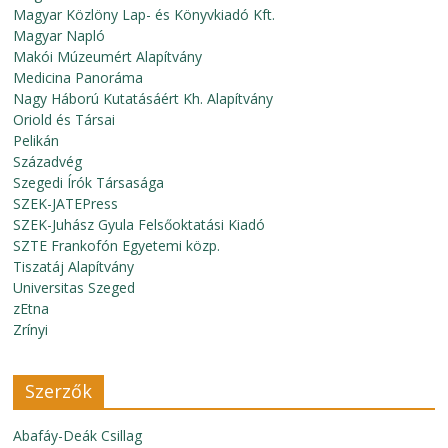
Magyar Közlöny Lap- és Könyvkiadó Kft.
Magyar Napló
Makói Múzeumért Alapítvány
Medicina Panoráma
Nagy Háború Kutatásáért Kh. Alapítvány
Oriold és Társai
Pelikán
Századvég
Szegedi Írók Társasága
SZEK-JATEPress
SZEK-Juhász Gyula Felsőoktatási Kiadó
SZTE Frankofón Egyetemi közp.
Tiszatáj Alapítvány
Universitas Szeged
zEtna
Zrínyi
Szerzők
Abafáy-Deák Csillag