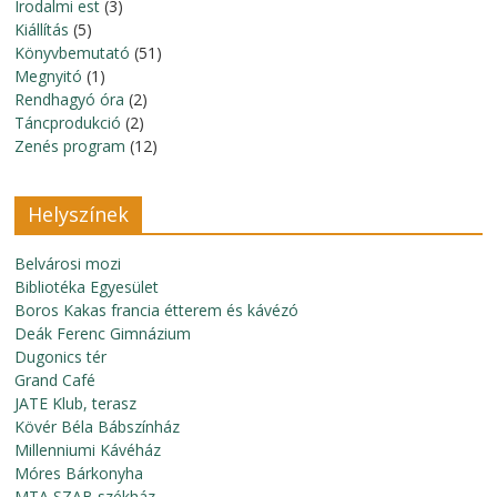
Irodalmi est
(3)
Kiállítás
(5)
Könyvbemutató
(51)
Megnyitó
(1)
Rendhagyó óra
(2)
Táncprodukció
(2)
Zenés program
(12)
Helyszínek
Belvárosi mozi
Bibliotéka Egyesület
Boros Kakas francia étterem és kávézó
Deák Ferenc Gimnázium
Dugonics tér
Grand Café
JATE Klub, terasz
Kövér Béla Bábszínház
Millenniumi Kávéház
Móres Bárkonyha
MTA SZAB székház