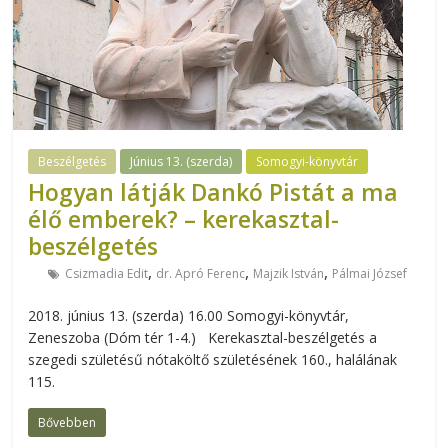
Beszélgetés
Június 13. (szerda)
Somogyi-könyvtár
Hogyan látják Dankó Pistát a ma
élő emberek? – kerekasztal-
beszélgetés
,
,
,
Csizmadia Edit
dr. Apró Ferenc
Majzik István
Pálmai József
2018. június 13. (szerda) 16.00 Somogyi-könyvtár,
Zeneszoba (Dóm tér 1-4.) Kerekasztal-beszélgetés a
szegedi születésű nótaköltő születésének 160., halálának
115.
Bővebben