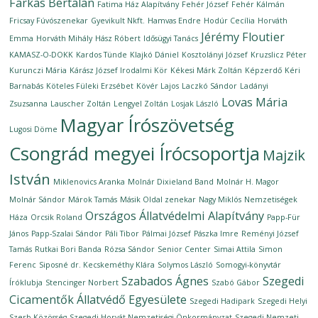
Farkas Bertalan
Fatima Ház Alapítvány
Fehér József
Fehér Kálmán
Fricsay Fúvószenekar
Gyevikult Nkft.
Hamvas Endre
Hodúr Cecília
Horváth
Jérémy Floutier
Emma
Horváth Mihály
Hász Róbert
Idősügyi Tanács
KAMASZ-O-DOKK
Kardos Tünde
Klajkó Dániel
Kosztolányi József
Kruzslicz Péter
Kurunczi Mária
Kárász József Irodalmi Kör
Kékesi Márk Zoltán
Képzerdő
Kéri
Barnabás
Köteles Füleki Erzsébet
Kövér Lajos
Laczkó Sándor
Ladányi
Lovas Mária
Zsuzsanna
Lauscher Zoltán
Lengyel Zoltán
Losjak László
Magyar Írószövetség
Lugosi Döme
Csongrád megyei Írócsoportja
Majzik
István
Miklenovics Aranka
Molnár Dixieland Band
Molnár H. Magor
Molnár Sándor
Márok Tamás
Másik Oldal zenekar
Nagy Miklós
Nemzetiségek
Országos Állatvédelmi Alapítvány
Háza
Orcsik Roland
Papp-Für
János
Papp-Szalai Sándor
Páli Tibor
Pálmai József
Pászka Imre
Reményi József
Tamás
Rutkai Bori Banda
Rózsa Sándor
Senior Center
Simai Attila
Simon
Ferenc
Siposné dr. Kecskeméthy Klára
Solymos László
Somogyi-könyvtár
Szabados Ágnes
Szegedi
Íróklubja
Stencinger Norbert
Szabó Gábor
Cicamentők Állatvédő Egyesülete
Szegedi Hadipark
Szegedi Helyi
Szerb Közösség
Szegedi Horvát Nemzetiségi Önkormányzat
Szegedi Nemzeti