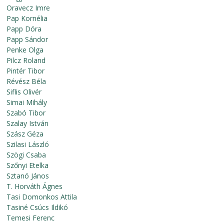
Oravecz Imre
Pap Kornélia
Papp Dóra
Papp Sándor
Penke Olga
Pilcz Roland
Pintér Tibor
Révész Béla
Siflis Olivér
Simai Mihály
Szabó Tibor
Szalay István
Szász Géza
Szilasi László
Szögi Csaba
Szőnyi Etelka
Sztanó János
T. Horváth Ágnes
Tasi Domonkos Attila
Tasiné Csúcs Ildikó
Temesi Ferenc