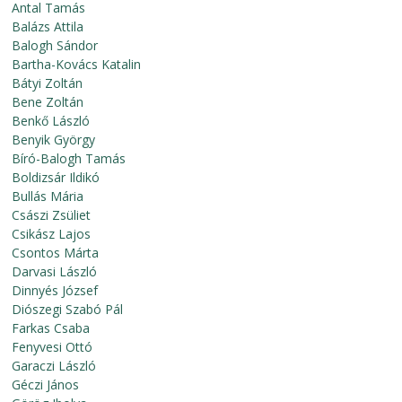
Antal Tamás
Balázs Attila
Balogh Sándor
Bartha-Kovács Katalin
Bátyi Zoltán
Bene Zoltán
Benkő László
Benyik György
Bíró-Balogh Tamás
Boldizsár Ildikó
Bullás Mária
Császi Zsüliet
Csikász Lajos
Csontos Márta
Darvasi László
Dinnyés József
Diószegi Szabó Pál
Farkas Csaba
Fenyvesi Ottó
Garaczi László
Géczi János