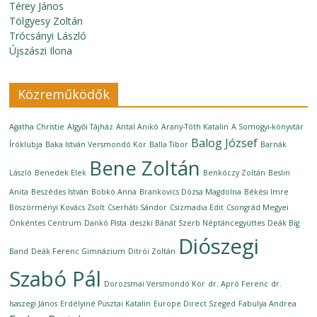
Térey János
Tölgyesy Zoltán
Trócsányi László
Újszászi Ilona
Közreműködők
Agatha Christie
Algyői Tájház
Antal Anikó
Arany-Tóth Katalin
A Somogyi-könyvtár
Balog József
Íróklubja
Baka István Versmondó Kör
Balla Tibor
Barnák
Bene Zoltán
László
Benedek Elek
Benkóczy Zoltán
Beslin
Anita
Beszédes István
Bobkó Anna
Brankovics Dózsa Magdolna
Békési Imre
Böszörményi Kovács Zsolt
Cserháti Sándor
Csizmadia Edit
Csongrád Megyei
Önkéntes Centrum
Dankó Pista
deszki Bánát Szerb Néptáncegyüttes
Deák Big
Diószegi
Band
Deák Ferenc Gimnázium
Ditrói Zoltán
Szabó Pál
Dorozsmai Versmondó Kör
dr. Apró Ferenc
dr.
Isaszegi János
Erdélyiné Pusztai Katalin
Europe Direct Szeged
Fabulya Andrea