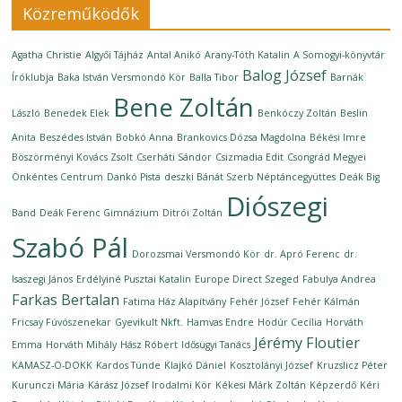
Közreműködők
Agatha Christie
Algyői Tájház
Antal Anikó
Arany-Tóth Katalin
A Somogyi-könyvtár
Balog József
Íróklubja
Baka István Versmondó Kör
Balla Tibor
Barnák
Bene Zoltán
László
Benedek Elek
Benkóczy Zoltán
Beslin
Anita
Beszédes István
Bobkó Anna
Brankovics Dózsa Magdolna
Békési Imre
Böszörményi Kovács Zsolt
Cserháti Sándor
Csizmadia Edit
Csongrád Megyei
Önkéntes Centrum
Dankó Pista
deszki Bánát Szerb Néptáncegyüttes
Deák Big
Diószegi
Band
Deák Ferenc Gimnázium
Ditrói Zoltán
Szabó Pál
Dorozsmai Versmondó Kör
dr. Apró Ferenc
dr.
Isaszegi János
Erdélyiné Pusztai Katalin
Europe Direct Szeged
Fabulya Andrea
Farkas Bertalan
Fatima Ház Alapítvány
Fehér József
Fehér Kálmán
Fricsay Fúvószenekar
Gyevikult Nkft.
Hamvas Endre
Hodúr Cecília
Horváth
Jérémy Floutier
Emma
Horváth Mihály
Hász Róbert
Idősügyi Tanács
KAMASZ-O-DOKK
Kardos Tünde
Klajkó Dániel
Kosztolányi József
Kruzslicz Péter
Kurunczi Mária
Kárász József Irodalmi Kör
Kékesi Márk Zoltán
Képzerdő
Kéri