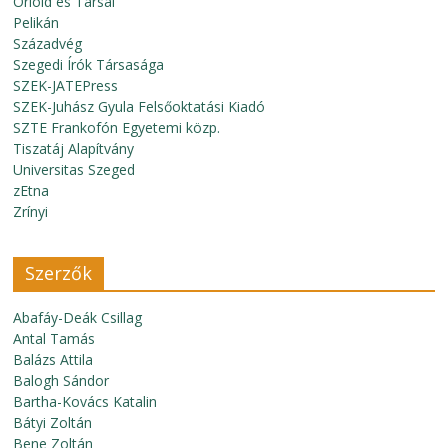
Oriold és Társai
Pelikán
Századvég
Szegedi Írók Társasága
SZEK-JATEPress
SZEK-Juhász Gyula Felsőoktatási Kiadó
SZTE Frankofón Egyetemi közp.
Tiszatáj Alapítvány
Universitas Szeged
zEtna
Zrínyi
Szerzők
Abafáy-Deák Csillag
Antal Tamás
Balázs Attila
Balogh Sándor
Bartha-Kovács Katalin
Bátyi Zoltán
Bene Zoltán