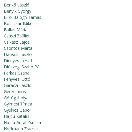
Benkő László
Benyik György
Bíró-Balogh Tamás
Boldizsár Ildikó
Bullás Mária
Császi Zsüliet
Csikász Lajos
Csontos Márta
Darvasi László
Dinnyés József
Diószegi Szabó Pál
Farkas Csaba
Fenyvesi Ottó
Garaczi László
Géczi János
Görög Ibolya
Gyimesi Tímea
Gyukics Gábor
Hajdú Katalin
Hajdú-Antal Zsuzsa
Hoffmann Zsuzsa