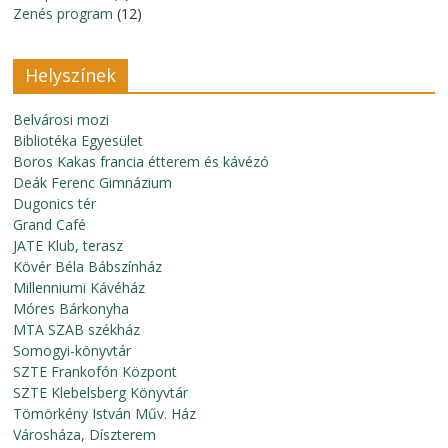
Zenés program
(12)
Helyszínek
Belvárosi mozi
Bibliotéka Egyesület
Boros Kakas francia étterem és kávézó
Deák Ferenc Gimnázium
Dugonics tér
Grand Café
JATE Klub, terasz
Kövér Béla Bábszínház
Millenniumi Kávéház
Móres Bárkonyha
MTA SZAB székház
Somogyi-könyvtár
SZTE Frankofón Központ
SZTE Klebelsberg Könyvtár
Tömörkény István Műv. Ház
Városháza, Díszterem