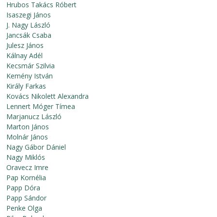
Hrubos Takács Róbert
Isaszegi János
J. Nagy László
Jancsák Csaba
Julesz János
Kálnay Adél
Kecsmár Szilvia
Kemény István
Király Farkas
Kovács Nikolett Alexandra
Lennert Móger Tímea
Marjanucz László
Marton János
Molnár János
Nagy Gábor Dániel
Nagy Miklós
Oravecz Imre
Pap Kornélia
Papp Dóra
Papp Sándor
Penke Olga