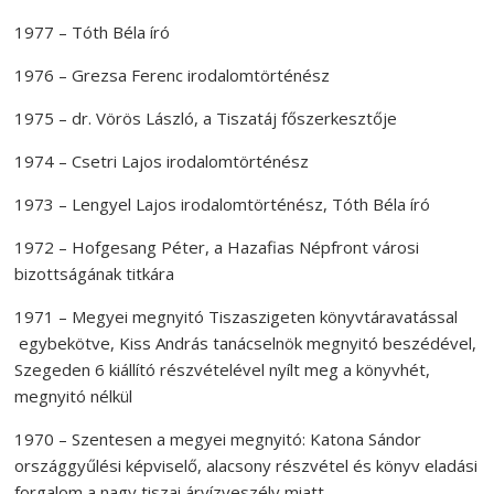
1977 – Tóth Béla író
1976 – Grezsa Ferenc irodalomtörténész
1975 – dr. Vörös László, a Tiszatáj főszerkesztője
1974 – Csetri Lajos irodalomtörténész
1973 – Lengyel Lajos irodalomtörténész, Tóth Béla író
1972 – Hofgesang Péter, a Hazafias Népfront városi
bizottságának titkára
1971 – Megyei megnyitó Tiszaszigeten könyvtáravatással
egybekötve, Kiss András tanácselnök megnyitó beszédével,
Szegeden 6 kiállító részvételével nyílt meg a könyvhét,
megnyitó nélkül
1970 – Szentesen a megyei megnyitó: Katona Sándor
országgyűlési képviselő, alacsony részvétel és könyv eladási
forgalom a nagy tiszai árvízveszély miatt …