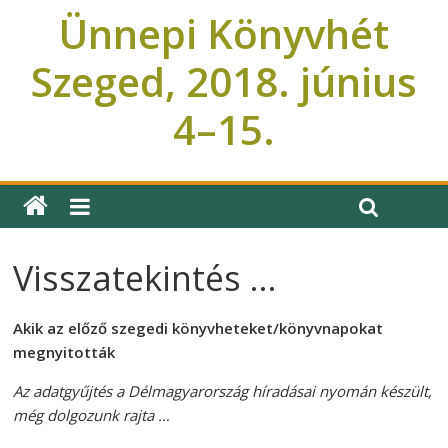
Ünnepi Könyvhét
Szeged, 2018. június
4–15.
Ünnepi Könyvhét Szeged
Visszatekintés …
Akik az előző szegedi könyvheteket/könyvnapokat
megnyitották
Az adatgyűjtés a Délmagyarország híradásai nyomán készült,
még dolgozunk rajta …