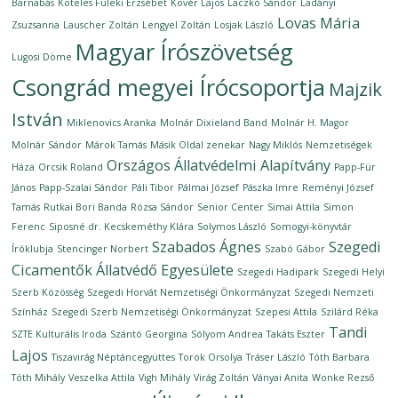
Barnabás
Köteles Füleki Erzsébet
Kövér Lajos
Laczkó Sándor
Ladányi
Lovas Mária
Zsuzsanna
Lauscher Zoltán
Lengyel Zoltán
Losjak László
Magyar Írószövetség
Lugosi Döme
Csongrád megyei Írócsoportja
Majzik
István
Miklenovics Aranka
Molnár Dixieland Band
Molnár H. Magor
Molnár Sándor
Márok Tamás
Másik Oldal zenekar
Nagy Miklós
Nemzetiségek
Országos Állatvédelmi Alapítvány
Háza
Orcsik Roland
Papp-Für
János
Papp-Szalai Sándor
Páli Tibor
Pálmai József
Pászka Imre
Reményi József
Tamás
Rutkai Bori Banda
Rózsa Sándor
Senior Center
Simai Attila
Simon
Ferenc
Siposné dr. Kecskeméthy Klára
Solymos László
Somogyi-könyvtár
Szabados Ágnes
Szegedi
Íróklubja
Stencinger Norbert
Szabó Gábor
Cicamentők Állatvédő Egyesülete
Szegedi Hadipark
Szegedi Helyi
Szerb Közösség
Szegedi Horvát Nemzetiségi Önkormányzat
Szegedi Nemzeti
Színház
Szegedi Szerb Nemzetiségi Önkormányzat
Szepesi Attila
Szilárd Réka
Tandi
SZTE Kulturális Iroda
Szántó Georgina
Sólyom Andrea
Takáts Eszter
Lajos
Tiszavirág Néptáncegyüttes
Torok Orsolya
Tráser László
Tóth Barbara
Tóth Mihály
Veszelka Attila
Vigh Mihály
Virág Zoltán
Ványai Anita
Wonke Rezső