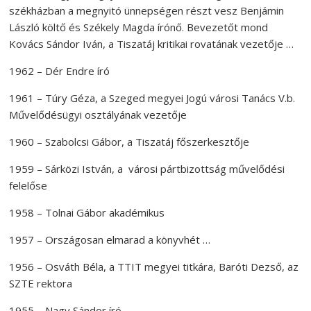
székházban a megnyitó ünnepségen részt vesz Benjámin
László költő és Székely Magda írónő. Bevezetőt mond
Kovács Sándor Iván, a Tiszatáj kritikai rovatának vezetője …
1962 – Dér Endre író
1961 – Túry Géza, a Szeged megyei Jogú városi Tanács V.b.
Művelődésügyi osztályának vezetője
1960 – Szabolcsi Gábor, a Tiszatáj főszerkesztője
1959 – Sárközi István, a városi pártbizottság művelődési
felelőse
1958 – Tolnai Gábor akadémikus
1957 – Országosan elmarad a könyvhét …
1956 – Osváth Béla, a TTIT megyei titkára, Baróti Dezső, az
SZTE rektora
1955 – Nagy Sándor író