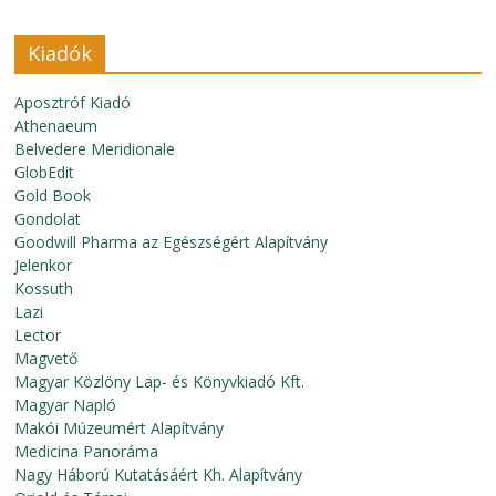
Kiadók
Aposztróf Kiadó
Athenaeum
Belvedere Meridionale
GlobEdit
Gold Book
Gondolat
Goodwill Pharma az Egészségért Alapítvány
Jelenkor
Kossuth
Lazi
Lector
Magvető
Magyar Közlöny Lap- és Könyvkiadó Kft.
Magyar Napló
Makói Múzeumért Alapítvány
Medicina Panoráma
Nagy Háború Kutatásáért Kh. Alapítvány