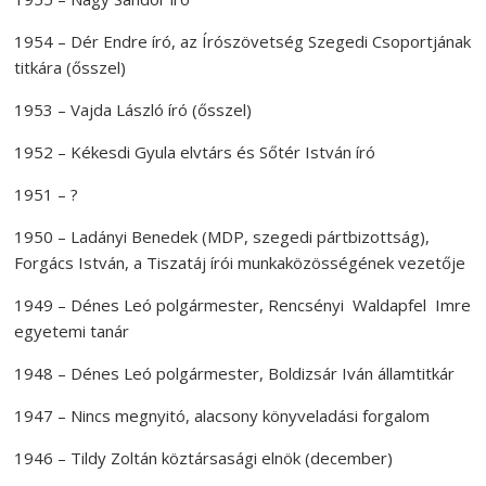
1954 – Dér Endre író, az Írószövetség Szegedi Csoportjának
titkára (ősszel)
1953 – Vajda László író (ősszel)
1952 – Kékesdi Gyula elvtárs és Sőtér István író
1951 – ?
1950 – Ladányi Benedek (MDP, szegedi pártbizottság),
Forgács István, a Tiszatáj írói munkaközösségének vezetője
1949 – Dénes Leó polgármester, Rencsényi Waldapfel Imre
egyetemi tanár
1948 – Dénes Leó polgármester, Boldizsár Iván államtitkár
1947 – Nincs megnyitó, alacsony könyveladási forgalom
1946 – Tildy Zoltán köztársasági elnök (december)