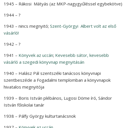
1945 – Rákosi Mátyás (az MKP-nagygyűléssel egybekötve)
1944 – ?
1943 – nincs megnyitó;
Szent-Györgyi Albert volt az első
vásárló!
1942 – ?
1941 –
Könyvek az uccán
;
Kevesebb sátor, kevesebb
vásárló a szegedi könyvnap megnyitásán
1940 – Halász Pál szentszéki tanácsos könyvnapi
szentbeszéde a Fogadalmi templomban a könyvnapok
hivatalos megnyitója
1939 – Boris István plébános, Lugosi Döme író, Sándor
István főiskolai tanár
1938 – Pálfy György kulturtanácsnok
1937 –
Könyvek az uccán