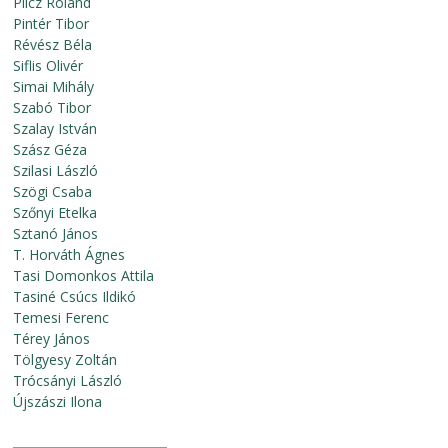
Pilcz Roland
Pintér Tibor
Révész Béla
Siflis Olivér
Simai Mihály
Szabó Tibor
Szalay István
Szász Géza
Szilasi László
Szögi Csaba
Szőnyi Etelka
Sztanó János
T. Horváth Ágnes
Tasi Domonkos Attila
Tasiné Csúcs Ildikó
Temesi Ferenc
Térey János
Tölgyesy Zoltán
Trócsányi László
Újszászi Ilona