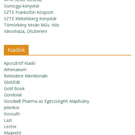
Somogyi-könyvtár
SZTE Frankofón Központ
SZTE Klebelsberg Könyvtár
Tömörkény István Műv. Ház
Városháza, Díszterem
Kiadók
Aposztróf Kiadó
Athenaeum
Belvedere Meridionale
GlobEdit
Gold Book
Gondolat
Goodwill Pharma az Egészségért Alapítvány
Jelenkor
Kossuth
Lazi
Lector
Magvető