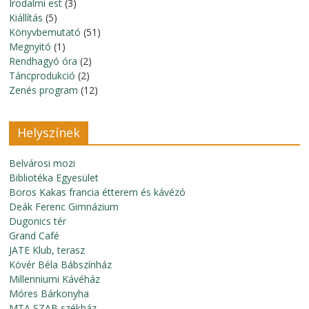
Irodalmi est
(3)
Kiállítás
(5)
Könyvbemutató
(51)
Megnyitó
(1)
Rendhagyó óra
(2)
Táncprodukció
(2)
Zenés program
(12)
Helyszínek
Belvárosi mozi
Bibliotéka Egyesület
Boros Kakas francia étterem és kávézó
Deák Ferenc Gimnázium
Dugonics tér
Grand Café
JATE Klub, terasz
Kövér Béla Bábszínház
Millenniumi Kávéház
Móres Bárkonyha
MTA SZAB székház