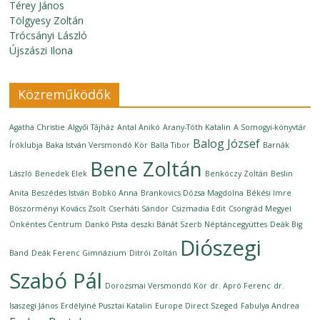
Térey János
Tölgyesy Zoltán
Trócsányi László
Újszászi Ilona
Közreműködők
Agatha Christie
Algyői Tájház
Antal Anikó
Arany-Tóth Katalin
A Somogyi-könyvtár
Balog József
Íróklubja
Baka István Versmondó Kör
Balla Tibor
Barnák
Bene Zoltán
László
Benedek Elek
Benkóczy Zoltán
Beslin
Anita
Beszédes István
Bobkó Anna
Brankovics Dózsa Magdolna
Békési Imre
Böszörményi Kovács Zsolt
Cserháti Sándor
Csizmadia Edit
Csongrád Megyei
Önkéntes Centrum
Dankó Pista
deszki Bánát Szerb Néptáncegyüttes
Deák Big
Diószegi
Band
Deák Ferenc Gimnázium
Ditrói Zoltán
Szabó Pál
Dorozsmai Versmondó Kör
dr. Apró Ferenc
dr.
Isaszegi János
Erdélyiné Pusztai Katalin
Europe Direct Szeged
Fabulya Andrea