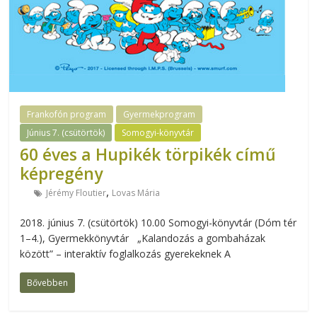
Frankofón program
Gyermekprogram
Június 7. (csütörtök)
Somogyi-könyvtár
60 éves a Hupikék törpikék című
képregény
,
Jérémy Floutier
Lovas Mária
2018. június 7. (csütörtök) 10.00 Somogyi-könyvtár (Dóm tér
1–4.), Gyermekkönyvtár „Kalandozás a gombaházak
között” – interaktív foglalkozás gyerekeknek A
Bővebben