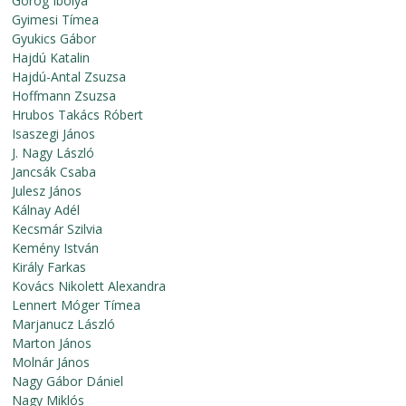
Görög Ibolya
Gyimesi Tímea
Gyukics Gábor
Hajdú Katalin
Hajdú-Antal Zsuzsa
Hoffmann Zsuzsa
Hrubos Takács Róbert
Isaszegi János
J. Nagy László
Jancsák Csaba
Julesz János
Kálnay Adél
Kecsmár Szilvia
Kemény István
Király Farkas
Kovács Nikolett Alexandra
Lennert Móger Tímea
Marjanucz László
Marton János
Molnár János
Nagy Gábor Dániel
Nagy Miklós