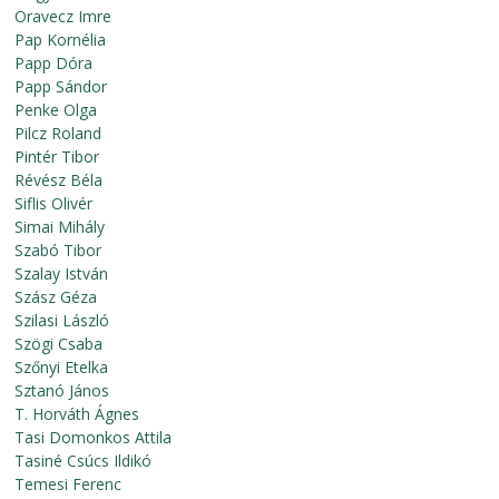
Oravecz Imre
Pap Kornélia
Papp Dóra
Papp Sándor
Penke Olga
Pilcz Roland
Pintér Tibor
Révész Béla
Siflis Olivér
Simai Mihály
Szabó Tibor
Szalay István
Szász Géza
Szilasi László
Szögi Csaba
Szőnyi Etelka
Sztanó János
T. Horváth Ágnes
Tasi Domonkos Attila
Tasiné Csúcs Ildikó
Temesi Ferenc