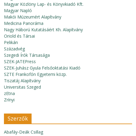
Magyar Közlöny Lap- és Könyvkiadó Kft.
Magyar Napló
Makói Múzeumért Alapítvány
Medicina Panoráma
Nagy Háború Kutatásáért Kh. Alapítvány
Oriold és Társai
Pelikán
Századvég
Szegedi Írók Társasága
SZEK-JATEPress
SZEK-Juhász Gyula Felsőoktatási Kiadó
SZTE Frankofón Egyetemi közp.
Tiszatáj Alapítvány
Universitas Szeged
zEtna
Zrínyi
Szerzők
Abafáy-Deák Csillag