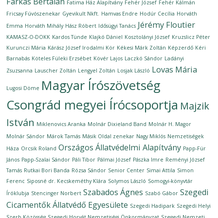
Farkas Bertalan
Fatima Ház Alapítvány
Fehér József
Fehér Kálmán
Fricsay Fúvószenekar
Gyevikult Nkft.
Hamvas Endre
Hodúr Cecília
Horváth
Jérémy Floutier
Emma
Horváth Mihály
Hász Róbert
Idősügyi Tanács
KAMASZ-O-DOKK
Kardos Tünde
Klajkó Dániel
Kosztolányi József
Kruzslicz Péter
Kurunczi Mária
Kárász József Irodalmi Kör
Kékesi Márk Zoltán
Képzerdő
Kéri
Barnabás
Köteles Füleki Erzsébet
Kövér Lajos
Laczkó Sándor
Ladányi
Lovas Mária
Zsuzsanna
Lauscher Zoltán
Lengyel Zoltán
Losjak László
Magyar Írószövetség
Lugosi Döme
Csongrád megyei Írócsoportja
Majzik
István
Miklenovics Aranka
Molnár Dixieland Band
Molnár H. Magor
Molnár Sándor
Márok Tamás
Másik Oldal zenekar
Nagy Miklós
Nemzetiségek
Országos Állatvédelmi Alapítvány
Háza
Orcsik Roland
Papp-Für
János
Papp-Szalai Sándor
Páli Tibor
Pálmai József
Pászka Imre
Reményi József
Tamás
Rutkai Bori Banda
Rózsa Sándor
Senior Center
Simai Attila
Simon
Ferenc
Siposné dr. Kecskeméthy Klára
Solymos László
Somogyi-könyvtár
Szabados Ágnes
Szegedi
Íróklubja
Stencinger Norbert
Szabó Gábor
Cicamentők Állatvédő Egyesülete
Szegedi Hadipark
Szegedi Helyi
Szerb Közösség
Szegedi Horvát Nemzetiségi Önkormányzat
Szegedi Nemzeti