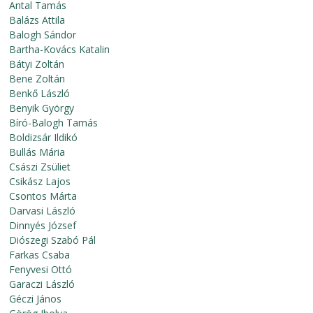
Antal Tamás
Balázs Attila
Balogh Sándor
Bartha-Kovács Katalin
Bátyi Zoltán
Bene Zoltán
Benkő László
Benyik György
Bíró-Balogh Tamás
Boldizsár Ildikó
Bullás Mária
Császi Zsüliet
Csikász Lajos
Csontos Márta
Darvasi László
Dinnyés József
Diószegi Szabó Pál
Farkas Csaba
Fenyvesi Ottó
Garaczi László
Géczi János