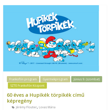
Frankofón program
Gyermekprogram
Június 9. (szombat)
SZTE Frankofón Központ
60 éves a Hupikék törpikék című
képregény
,
Jérémy Floutier
Lovas Mária