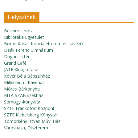
Helyszínek
Belvárosi mozi
Bibliotéka Egyesület
Boros Kakas francia étterem és kávézó
Deák Ferenc Gimnázium
Dugonics tér
Grand Café
JATE Klub, terasz
Kövér Béla Bábszínház
Millenniumi Kávéház
Móres Bárkonyha
MTA SZAB székház
Somogyi-könyvtár
SZTE Frankofón Központ
SZTE Klebelsberg Könyvtár
Tömörkény István Műv. Ház
Városháza, Díszterem