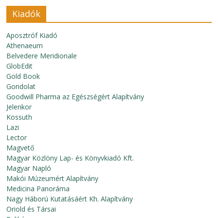
Kiadók
Aposztróf Kiadó
Athenaeum
Belvedere Meridionale
GlobEdit
Gold Book
Gondolat
Goodwill Pharma az Egészségért Alapítvány
Jelenkor
Kossuth
Lazi
Lector
Magvető
Magyar Közlöny Lap- és Könyvkiadó Kft.
Magyar Napló
Makói Múzeumért Alapítvány
Medicina Panoráma
Nagy Háború Kutatásáért Kh. Alapítvány
Oriold és Társai