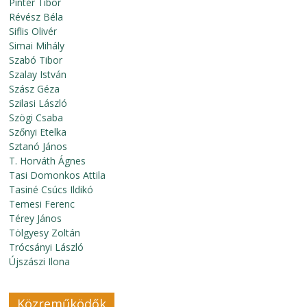
Pintér Tibor
Révész Béla
Siflis Olivér
Simai Mihály
Szabó Tibor
Szalay István
Szász Géza
Szilasi László
Szögi Csaba
Szőnyi Etelka
Sztanó János
T. Horváth Ágnes
Tasi Domonkos Attila
Tasiné Csúcs Ildikó
Temesi Ferenc
Térey János
Tölgyesy Zoltán
Trócsányi László
Újszászi Ilona
Közreműködők