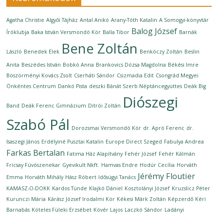
Agatha Christie
Algyői Tájház
Antal Anikó
Arany-Tóth Katalin
A Somogyi-könyvtár
Balog József
Íróklubja
Baka István Versmondó Kör
Balla Tibor
Barnák
Bene Zoltán
László
Benedek Elek
Benkóczy Zoltán
Beslin
Anita
Beszédes István
Bobkó Anna
Brankovics Dózsa Magdolna
Békési Imre
Böszörményi Kovács Zsolt
Cserháti Sándor
Csizmadia Edit
Csongrád Megyei
Önkéntes Centrum
Dankó Pista
deszki Bánát Szerb Néptáncegyüttes
Deák Big
Diószegi
Band
Deák Ferenc Gimnázium
Ditrói Zoltán
Szabó Pál
Dorozsmai Versmondó Kör
dr. Apró Ferenc
dr.
Isaszegi János
Erdélyiné Pusztai Katalin
Europe Direct Szeged
Fabulya Andrea
Farkas Bertalan
Fatima Ház Alapítvány
Fehér József
Fehér Kálmán
Fricsay Fúvószenekar
Gyevikult Nkft.
Hamvas Endre
Hodúr Cecília
Horváth
Jérémy Floutier
Emma
Horváth Mihály
Hász Róbert
Idősügyi Tanács
KAMASZ-O-DOKK
Kardos Tünde
Klajkó Dániel
Kosztolányi József
Kruzslicz Péter
Kurunczi Mária
Kárász József Irodalmi Kör
Kékesi Márk Zoltán
Képzerdő
Kéri
Barnabás
Köteles Füleki Erzsébet
Kövér Lajos
Laczkó Sándor
Ladányi