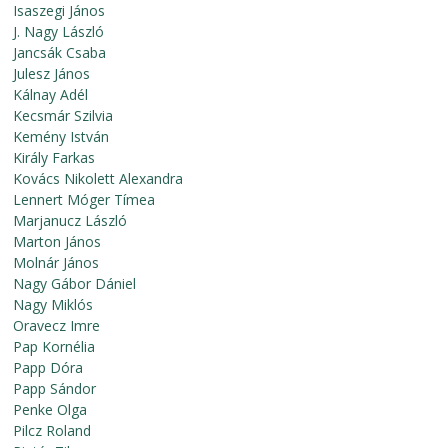
Isaszegi János
J. Nagy László
Jancsák Csaba
Julesz János
Kálnay Adél
Kecsmár Szilvia
Kemény István
Király Farkas
Kovács Nikolett Alexandra
Lennert Móger Tímea
Marjanucz László
Marton János
Molnár János
Nagy Gábor Dániel
Nagy Miklós
Oravecz Imre
Pap Kornélia
Papp Dóra
Papp Sándor
Penke Olga
Pilcz Roland