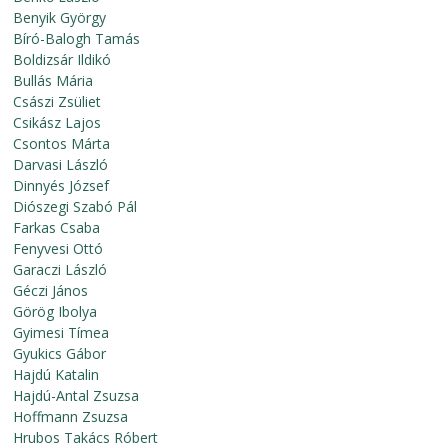
Benyik György
Bíró-Balogh Tamás
Boldizsár Ildikó
Bullás Mária
Császi Zsüliet
Csikász Lajos
Csontos Márta
Darvasi László
Dinnyés József
Diószegi Szabó Pál
Farkas Csaba
Fenyvesi Ottó
Garaczi László
Géczi János
Görög Ibolya
Gyimesi Tímea
Gyukics Gábor
Hajdú Katalin
Hajdú-Antal Zsuzsa
Hoffmann Zsuzsa
Hrubos Takács Róbert