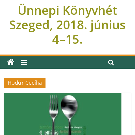
Ünnepi Könyvhét
Szeged, 2018. június
4–15.
Ünnepi Könyvhét Szeged
Hodúr Cecília