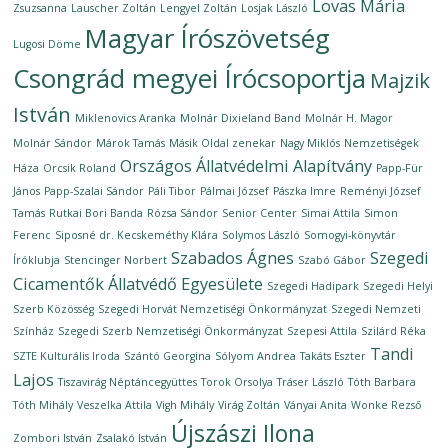
Lovas Mária
Zsuzsanna
Lauscher Zoltán
Lengyel Zoltán
Losjak László
Magyar Írószövetség
Lugosi Döme
Csongrád megyei Írócsoportja
Majzik
István
Miklenovics Aranka
Molnár Dixieland Band
Molnár H. Magor
Molnár Sándor
Márok Tamás
Másik Oldal zenekar
Nagy Miklós
Nemzetiségek
Országos Állatvédelmi Alapítvány
Háza
Orcsik Roland
Papp-Für
János
Papp-Szalai Sándor
Páli Tibor
Pálmai József
Pászka Imre
Reményi József
Tamás
Rutkai Bori Banda
Rózsa Sándor
Senior Center
Simai Attila
Simon
Ferenc
Siposné dr. Kecskeméthy Klára
Solymos László
Somogyi-könyvtár
Szabados Ágnes
Szegedi
Íróklubja
Stencinger Norbert
Szabó Gábor
Cicamentők Állatvédő Egyesülete
Szegedi Hadipark
Szegedi Helyi
Szerb Közösség
Szegedi Horvát Nemzetiségi Önkormányzat
Szegedi Nemzeti
Színház
Szegedi Szerb Nemzetiségi Önkormányzat
Szepesi Attila
Szilárd Réka
Tandi
SZTE Kulturális Iroda
Szántó Georgina
Sólyom Andrea
Takáts Eszter
Lajos
Tiszavirág Néptáncegyüttes
Torok Orsolya
Tráser László
Tóth Barbara
Tóth Mihály
Veszelka Attila
Vigh Mihály
Virág Zoltán
Ványai Anita
Wonke Rezső
Újszászi Ilona
Zombori István
Zsalakó István