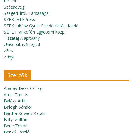
Pelikán
Századvég
Szegedi Írók Társasága
SZEK-JATEPress
SZEK-Juhász Gyula Felsőoktatási Kiadó
SZTE Frankofón Egyetemi közp.
Tiszatáj Alapítvány
Universitas Szeged
zEtna
Zrínyi
Szerzők
Abafáy-Deák Csillag
Antal Tamás
Balázs Attila
Balogh Sándor
Bartha-Kovács Katalin
Bátyi Zoltán
Bene Zoltán
Benkő László