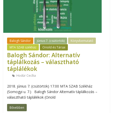
Balogh Sándor
Június 7. (csütörtök)
Könyvbemutató
MTA SZAB székház
Oriold és Társai
Balogh Sándor: Alternatív
táplálkozás – választható
táplálékok
Hodúr Cecília
2018. június 7. (csütörtök) 17.00 MTA SZAB Székház
(Somogyi u. 7.) Balogh Sándor Alternatív táplálkozás –
választható táplálékok (Oriold
Bővebben