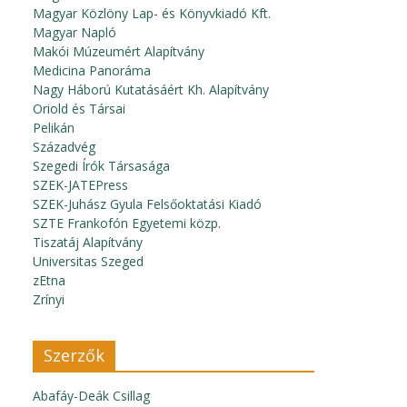
Magyar Közlöny Lap- és Könyvkiadó Kft.
Magyar Napló
Makói Múzeumért Alapítvány
Medicina Panoráma
Nagy Háború Kutatásáért Kh. Alapítvány
Oriold és Társai
Pelikán
Századvég
Szegedi Írók Társasága
SZEK-JATEPress
SZEK-Juhász Gyula Felsőoktatási Kiadó
SZTE Frankofón Egyetemi közp.
Tiszatáj Alapítvány
Universitas Szeged
zEtna
Zrínyi
Szerzők
Abafáy-Deák Csillag