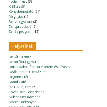
Irodalmi est
(3)
Kiállítás
(5)
Könyvbemutató
(51)
Megnyitó
(1)
Rendhagyó óra
(2)
Táncprodukció
(2)
Zenés program
(12)
Helyszínek
Belvárosi mozi
Bibliotéka Egyesület
Boros Kakas francia étterem és kávézó
Deák Ferenc Gimnázium
Dugonics tér
Grand Café
JATE Klub, terasz
Kövér Béla Bábszínház
Millenniumi Kávéház
Móres Bárkonyha
MTA SZAB székház