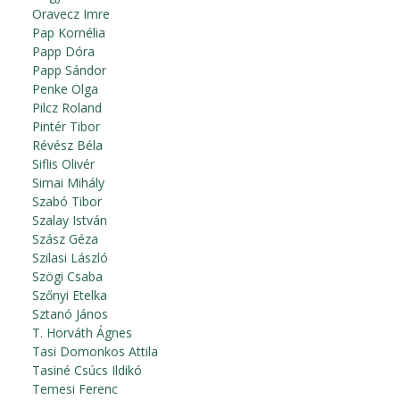
Oravecz Imre
Pap Kornélia
Papp Dóra
Papp Sándor
Penke Olga
Pilcz Roland
Pintér Tibor
Révész Béla
Siflis Olivér
Simai Mihály
Szabó Tibor
Szalay István
Szász Géza
Szilasi László
Szögi Csaba
Szőnyi Etelka
Sztanó János
T. Horváth Ágnes
Tasi Domonkos Attila
Tasiné Csúcs Ildikó
Temesi Ferenc