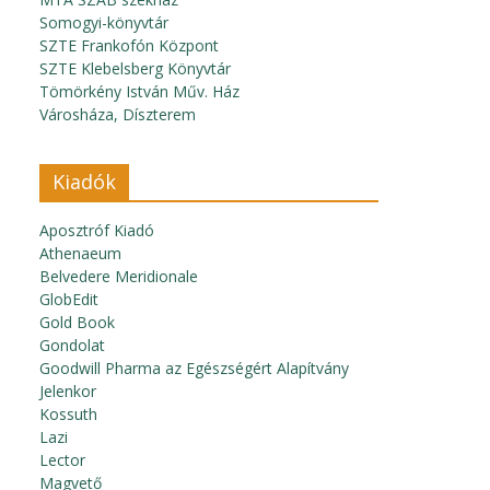
Somogyi-könyvtár
SZTE Frankofón Központ
SZTE Klebelsberg Könyvtár
Tömörkény István Műv. Ház
Városháza, Díszterem
Kiadók
Aposztróf Kiadó
Athenaeum
Belvedere Meridionale
GlobEdit
Gold Book
Gondolat
Goodwill Pharma az Egészségért Alapítvány
Jelenkor
Kossuth
Lazi
Lector
Magvető