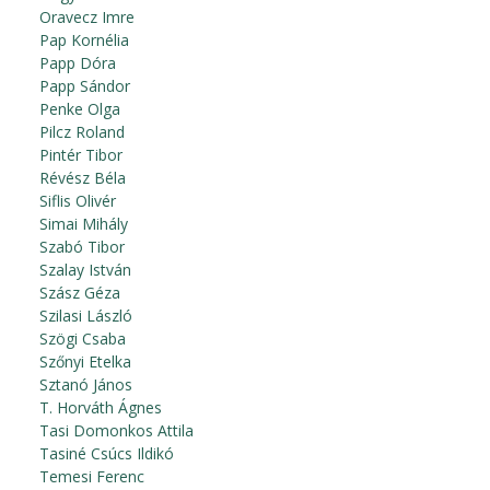
Oravecz Imre
Pap Kornélia
Papp Dóra
Papp Sándor
Penke Olga
Pilcz Roland
Pintér Tibor
Révész Béla
Siflis Olivér
Simai Mihály
Szabó Tibor
Szalay István
Szász Géza
Szilasi László
Szögi Csaba
Szőnyi Etelka
Sztanó János
T. Horváth Ágnes
Tasi Domonkos Attila
Tasiné Csúcs Ildikó
Temesi Ferenc