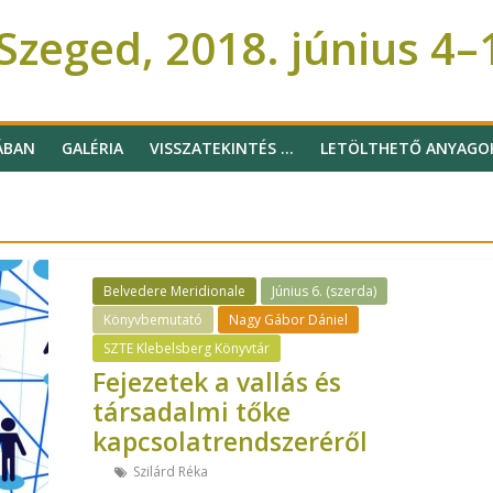
zeged, 2018. június 4–
ÁBAN
GALÉRIA
VISSZATEKINTÉS …
LETÖLTHETŐ ANYAGO
Belvedere Meridionale
Június 6. (szerda)
Könyvbemutató
Nagy Gábor Dániel
SZTE Klebelsberg Könyvtár
Fejezetek a vallás és
társadalmi tőke
kapcsolatrendszeréről
Szilárd Réka