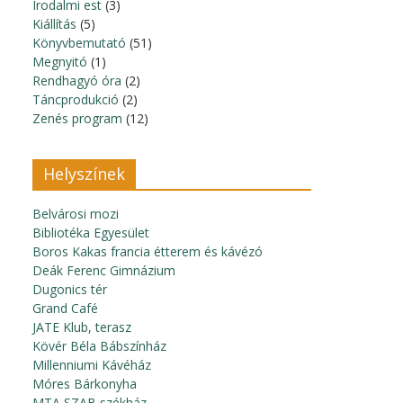
Irodalmi est
(3)
Kiállítás
(5)
Könyvbemutató
(51)
Megnyitó
(1)
Rendhagyó óra
(2)
Táncprodukció
(2)
Zenés program
(12)
Helyszínek
Belvárosi mozi
Bibliotéka Egyesület
Boros Kakas francia étterem és kávézó
Deák Ferenc Gimnázium
Dugonics tér
Grand Café
JATE Klub, terasz
Kövér Béla Bábszínház
Millenniumi Kávéház
Móres Bárkonyha
MTA SZAB székház