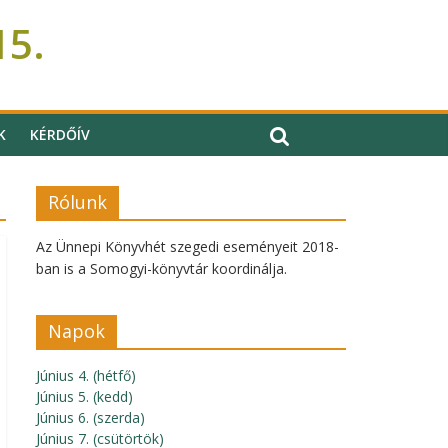
15.
K
KÉRDŐÍV
Rólunk
Az Ünnepi Könyvhét szegedi eseményeit 2018-
ban is a Somogyi-könyvtár koordinálja.
Napok
Június 4. (hétfő)
Június 5. (kedd)
Június 6. (szerda)
Június 7. (csütörtök)