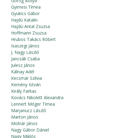
Görög Ibolya
Gyimesi Tímea
Gyukics Gábor
Hajdú Katalin
Hajdú-Antal Zsuzsa
Hoffmann Zsuzsa
Hrubos Takács Róbert
Isaszegi János
J. Nagy László
Jancsák Csaba
Julesz János
Kálnay Adél
Kecsmár Szilvia
Kemény István
Király Farkas
Kovács Nikolett Alexandra
Lennert Móger Tímea
Marjanucz László
Marton János
Molnár János
Nagy Gábor Dániel
Nagy Miklós