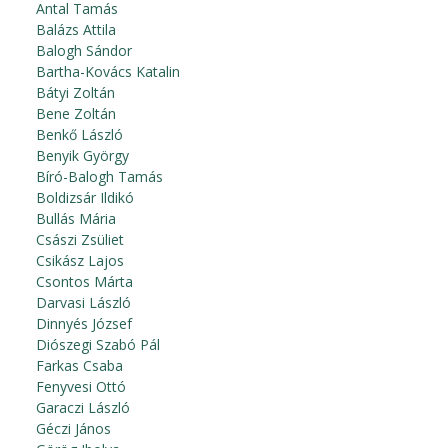
Antal Tamás
Balázs Attila
Balogh Sándor
Bartha-Kovács Katalin
Bátyi Zoltán
Bene Zoltán
Benkő László
Benyik György
Bíró-Balogh Tamás
Boldizsár Ildikó
Bullás Mária
Császi Zsüliet
Csikász Lajos
Csontos Márta
Darvasi László
Dinnyés József
Diószegi Szabó Pál
Farkas Csaba
Fenyvesi Ottó
Garaczi László
Géczi János