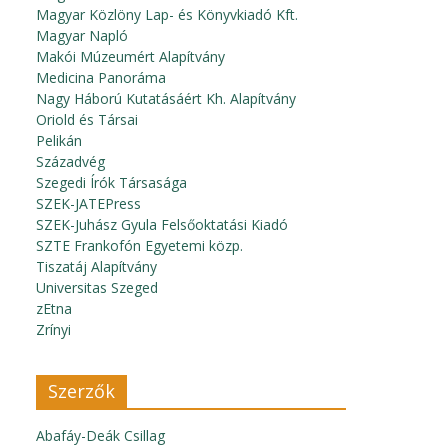
Magyar Közlöny Lap- és Könyvkiadó Kft.
Magyar Napló
Makói Múzeumért Alapítvány
Medicina Panoráma
Nagy Háború Kutatásáért Kh. Alapítvány
Oriold és Társai
Pelikán
Századvég
Szegedi Írók Társasága
SZEK-JATEPress
SZEK-Juhász Gyula Felsőoktatási Kiadó
SZTE Frankofón Egyetemi közp.
Tiszatáj Alapítvány
Universitas Szeged
zEtna
Zrínyi
Szerzők
Abafáy-Deák Csillag