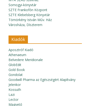
Somogyi-könyvtár
SZTE Frankofón Központ
SZTE Klebelsberg Könyvtár
Tömörkény István Műv. Ház
Városháza, Díszterem
Kiadók
Aposztróf Kiadó
Athenaeum
Belvedere Meridionale
GlobEdit
Gold Book
Gondolat
Goodwill Pharma az Egészségért Alapítvány
Jelenkor
Kossuth
Lazi
Lector
Magvető