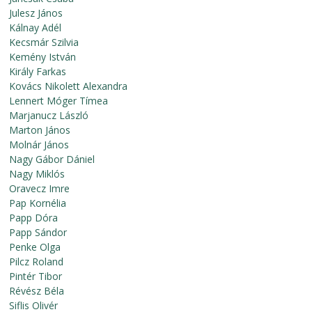
Julesz János
Kálnay Adél
Kecsmár Szilvia
Kemény István
Király Farkas
Kovács Nikolett Alexandra
Lennert Móger Tímea
Marjanucz László
Marton János
Molnár János
Nagy Gábor Dániel
Nagy Miklós
Oravecz Imre
Pap Kornélia
Papp Dóra
Papp Sándor
Penke Olga
Pilcz Roland
Pintér Tibor
Révész Béla
Siflis Olivér