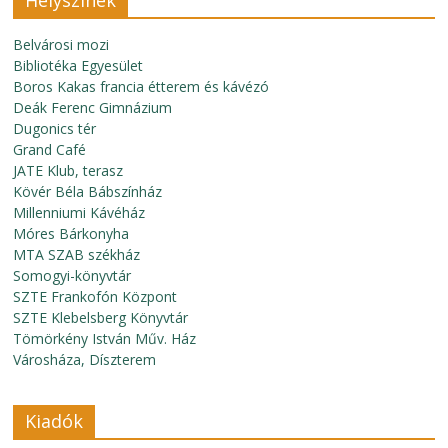
Helyszínek
Belvárosi mozi
Bibliotéka Egyesület
Boros Kakas francia étterem és kávézó
Deák Ferenc Gimnázium
Dugonics tér
Grand Café
JATE Klub, terasz
Kövér Béla Bábszínház
Millenniumi Kávéház
Móres Bárkonyha
MTA SZAB székház
Somogyi-könyvtár
SZTE Frankofón Központ
SZTE Klebelsberg Könyvtár
Tömörkény István Műv. Ház
Városháza, Díszterem
Kiadók