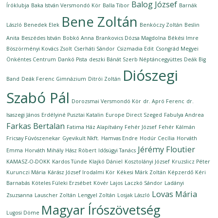
Balog József
Íróklubja
Baka István Versmondó Kör
Balla Tibor
Barnák
Bene Zoltán
László
Benedek Elek
Benkóczy Zoltán
Beslin
Anita
Beszédes István
Bobkó Anna
Brankovics Dózsa Magdolna
Békési Imre
Böszörményi Kovács Zsolt
Cserháti Sándor
Csizmadia Edit
Csongrád Megyei
Önkéntes Centrum
Dankó Pista
deszki Bánát Szerb Néptáncegyüttes
Deák Big
Diószegi
Band
Deák Ferenc Gimnázium
Ditrói Zoltán
Szabó Pál
Dorozsmai Versmondó Kör
dr. Apró Ferenc
dr.
Isaszegi János
Erdélyiné Pusztai Katalin
Europe Direct Szeged
Fabulya Andrea
Farkas Bertalan
Fatima Ház Alapítvány
Fehér József
Fehér Kálmán
Fricsay Fúvószenekar
Gyevikult Nkft.
Hamvas Endre
Hodúr Cecília
Horváth
Jérémy Floutier
Emma
Horváth Mihály
Hász Róbert
Idősügyi Tanács
KAMASZ-O-DOKK
Kardos Tünde
Klajkó Dániel
Kosztolányi József
Kruzslicz Péter
Kurunczi Mária
Kárász József Irodalmi Kör
Kékesi Márk Zoltán
Képzerdő
Kéri
Barnabás
Köteles Füleki Erzsébet
Kövér Lajos
Laczkó Sándor
Ladányi
Lovas Mária
Zsuzsanna
Lauscher Zoltán
Lengyel Zoltán
Losjak László
Magyar Írószövetség
Lugosi Döme