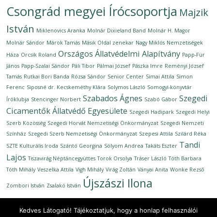
Csongrád megyei Írócsoportja
Majzik
István
Miklenovics Aranka
Molnár Dixieland Band
Molnár H. Magor
Molnár Sándor
Márok Tamás
Másik Oldal zenekar
Nagy Miklós
Nemzetiségek
Országos Állatvédelmi Alapítvány
Háza
Orcsik Roland
Papp-Für
János
Papp-Szalai Sándor
Páli Tibor
Pálmai József
Pászka Imre
Reményi József
Tamás
Rutkai Bori Banda
Rózsa Sándor
Senior Center
Simai Attila
Simon
Ferenc
Siposné dr. Kecskeméthy Klára
Solymos László
Somogyi-könyvtár
Szabados Ágnes
Szegedi
Íróklubja
Stencinger Norbert
Szabó Gábor
Cicamentők Állatvédő Egyesülete
Szegedi Hadipark
Szegedi Helyi
Szerb Közösség
Szegedi Horvát Nemzetiségi Önkormányzat
Szegedi Nemzeti
Színház
Szegedi Szerb Nemzetiségi Önkormányzat
Szepesi Attila
Szilárd Réka
Tandi
SZTE Kulturális Iroda
Szántó Georgina
Sólyom Andrea
Takáts Eszter
Lajos
Tiszavirág Néptáncegyüttes
Torok Orsolya
Tráser László
Tóth Barbara
Tóth Mihály
Veszelka Attila
Vigh Mihály
Virág Zoltán
Ványai Anita
Wonke Rezső
Újszászi Ilona
Zombori István
Zsalakó István
Kedves Látogató! Tájékoztatjuk, hogy a honlap felhasználói