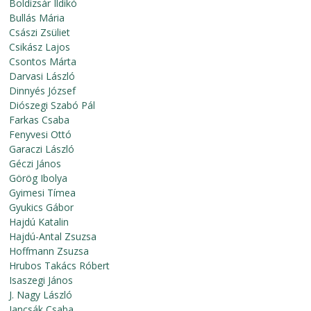
Boldizsár Ildikó
Bullás Mária
Császi Zsüliet
Csikász Lajos
Csontos Márta
Darvasi László
Dinnyés József
Diószegi Szabó Pál
Farkas Csaba
Fenyvesi Ottó
Garaczi László
Géczi János
Görög Ibolya
Gyimesi Tímea
Gyukics Gábor
Hajdú Katalin
Hajdú-Antal Zsuzsa
Hoffmann Zsuzsa
Hrubos Takács Róbert
Isaszegi János
J. Nagy László
Jancsák Csaba