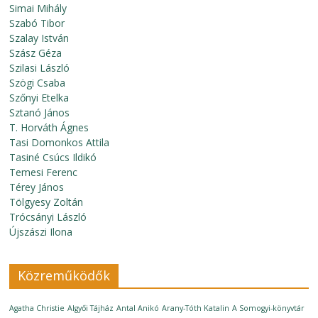
Simai Mihály
Szabó Tibor
Szalay István
Szász Géza
Szilasi László
Szögi Csaba
Szőnyi Etelka
Sztanó János
T. Horváth Ágnes
Tasi Domonkos Attila
Tasiné Csúcs Ildikó
Temesi Ferenc
Térey János
Tölgyesy Zoltán
Trócsányi László
Újszászi Ilona
Közreműködők
Agatha Christie
Algyői Tájház
Antal Anikó
Arany-Tóth Katalin
A Somogyi-könyvtár