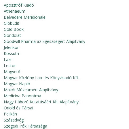
Aposztróf Kiadó
Athenaeum
Belvedere Meridionale
GlobEdit
Gold Book
Gondolat
Goodwill Pharma az Egészségért Alapítvány
Jelenkor
Kossuth
Lazi
Lector
Magvető
Magyar Közlöny Lap- és Könyvkiadó Kft.
Magyar Napló
Makói Múzeumért Alapítvány
Medicina Panoráma
Nagy Háború Kutatásáért Kh. Alapítvány
Oriold és Társai
Pelikán
Századvég
Szegedi Írók Társasága