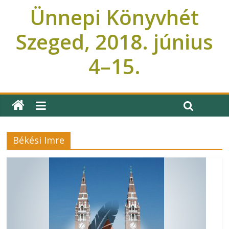
Ünnepi Könyvhét
Szeged, 2018. június
4–15.
Ünnepi Könyvhét Szeged
Békési Imre