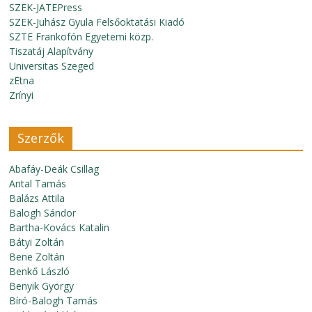
SZEK-JATEPress
SZEK-Juhász Gyula Felsőoktatási Kiadó
SZTE Frankofón Egyetemi közp.
Tiszatáj Alapítvány
Universitas Szeged
zEtna
Zrínyi
Szerzők
Abafáy-Deák Csillag
Antal Tamás
Balázs Attila
Balogh Sándor
Bartha-Kovács Katalin
Bátyi Zoltán
Bene Zoltán
Benkő László
Benyik György
Bíró-Balogh Tamás