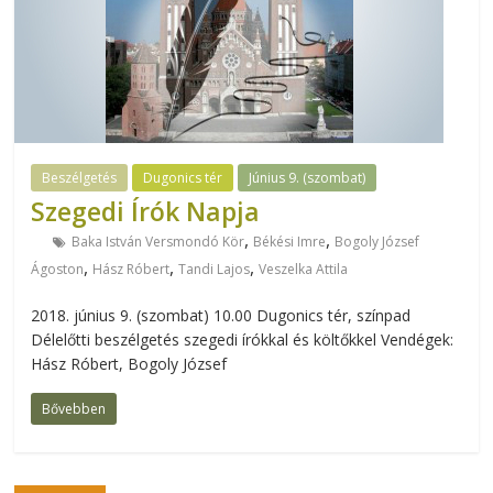
Beszélgetés
Dugonics tér
Június 9. (szombat)
Szegedi Írók Napja
,
,
Baka István Versmondó Kör
Békési Imre
Bogoly József
,
,
,
Ágoston
Hász Róbert
Tandi Lajos
Veszelka Attila
2018. június 9. (szombat) 10.00 Dugonics tér, színpad
Délelőtti beszélgetés szegedi írókkal és költőkkel Vendégek:
Hász Róbert, Bogoly József
Bővebben