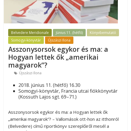
Belvedere Meridionale
Június 11. (hétfő)
Könyvbemutató
Somogyi-könyvtár
Újszászi Ilona
Asszonysorsok egykor és ma: a
Hogyan lettek ők „amerikai
magyarok”?
Újszászi Ilona
2018. június 11. (hétfő) 16.30
Somogyi-könyvtár, Francia utcai fiókkönyvtár
(Kossuth Lajos sgt. 69–71.)
Asszonysorsok egykor és ma: a Hogyan lettek ők
„amerikai magyarok”? – Vallomások ott-hon az itthonról
(Belvedere) című riportkönyv szereplőiről mesél a