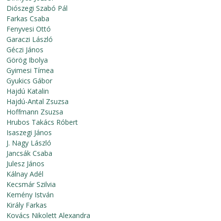
Diószegi Szabó Pál
Farkas Csaba
Fenyvesi Ottó
Garaczi László
Géczi János
Görög Ibolya
Gyimesi Tímea
Gyukics Gábor
Hajdú Katalin
Hajdú-Antal Zsuzsa
Hoffmann Zsuzsa
Hrubos Takács Róbert
Isaszegi János
J. Nagy László
Jancsák Csaba
Julesz János
Kálnay Adél
Kecsmár Szilvia
Kemény István
Király Farkas
Kovács Nikolett Alexandra