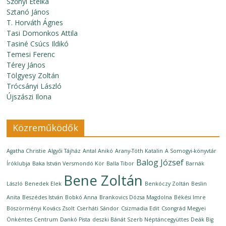
Szőnyi Etelka
Sztanó János
T. Horváth Ágnes
Tasi Domonkos Attila
Tasiné Csúcs Ildikó
Temesi Ferenc
Térey János
Tölgyesy Zoltán
Trócsányi László
Újszászi Ilona
Közreműködők
Agatha Christie
Algyői Tájház
Antal Anikó
Arany-Tóth Katalin
A Somogyi-könyvtár
Balog József
Íróklubja
Baka István Versmondó Kör
Balla Tibor
Barnák
Bene Zoltán
László
Benedek Elek
Benkóczy Zoltán
Beslin
Anita
Beszédes István
Bobkó Anna
Brankovics Dózsa Magdolna
Békési Imre
Böszörményi Kovács Zsolt
Cserháti Sándor
Csizmadia Edit
Csongrád Megyei
Önkéntes Centrum
Dankó Pista
deszki Bánát Szerb Néptáncegyüttes
Deák Big