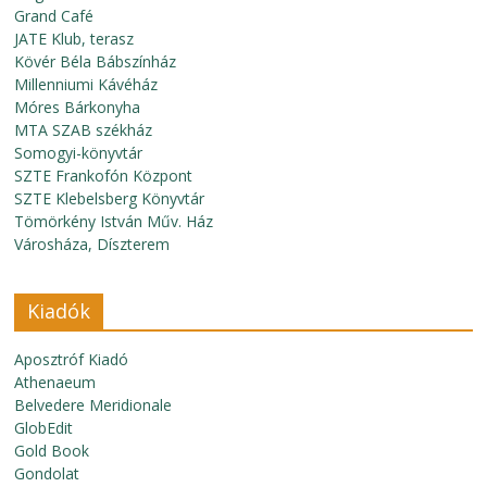
Grand Café
JATE Klub, terasz
Kövér Béla Bábszínház
Millenniumi Kávéház
Móres Bárkonyha
MTA SZAB székház
Somogyi-könyvtár
SZTE Frankofón Központ
SZTE Klebelsberg Könyvtár
Tömörkény István Műv. Ház
Városháza, Díszterem
Kiadók
Aposztróf Kiadó
Athenaeum
Belvedere Meridionale
GlobEdit
Gold Book
Gondolat