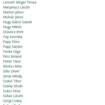
Lennert Móger Tímea
Marjanucz László
Marton János
Molnár János
Nagy Gábor Dániel
Nagy Miklós
Oravecz Imre
Pap Kornélia
Papp Dóra
Papp Sándor
Penke Olga
Pilcz Roland
Pintér Tibor
Révész Béla
Siflis Olivér
Simai Mihály
Szabó Tibor
Szalay István
Szász Géza
Szilasi László
Szögi Csaba