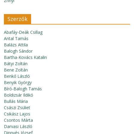
Zrínyi
Szerzők
Abafáy-Deák Csillag
Antal Tamás
Balázs Attila
Balogh Sándor
Bartha-Kovács Katalin
Bátyi Zoltán
Bene Zoltán
Benkő László
Benyik György
Bíró-Balogh Tamás
Boldizsár Ildikó
Bullás Mária
Császi Zsüliet
Csikász Lajos
Csontos Márta
Darvasi László
Dinnyés József