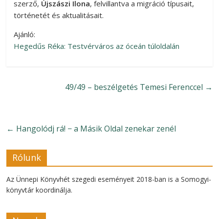
szerző,
Újszászi Ilona
, felvillantva a migráció típusait,
történetét és aktualitásait.
Ajánló:
Hegedűs Réka: Testvérváros az óceán túloldalán
49/49 – beszélgetés Temesi Ferenccel
→
←
Hangolódj rá! − a Másik Oldal zenekar zenél
Rólunk
Az Ünnepi Könyvhét szegedi eseményeit 2018-ban is a Somogyi-
könyvtár koordinálja.