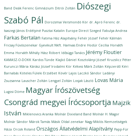
Diószegi
Band
Deák Ferenc Gimnázium
Ditrói Zoltán
Szabó Pál
Dorozsmai Versmondó Kör
dr. Apró Ferenc
dr.
Isaszegi János
Erdélyiné Pusztai Katalin
Europe Direct Szeged
Fabulya Andrea
Farkas Bertalan
Fatima Ház Alapítvány
Fehér József
Fehér Kálmán
Fricsay Fúvószenekar
Gyevikult Nkft.
Hamvas Endre
Hodúr Cecília
Horváth
Jérémy Floutier
Emma
Horváth Mihály
Hász Róbert
Idősügyi Tanács
KAMASZ-O-DOKK
Kardos Tünde
Klajkó Dániel
Kosztolányi József
Kruzslicz Péter
Kurunczi Mária
Kárász József Irodalmi Kör
Kékesi Márk Zoltán
Képzerdő
Kéri
Barnabás
Köteles Füleki Erzsébet
Kövér Lajos
Laczkó Sándor
Ladányi
Lovas Mária
Zsuzsanna
Lauscher Zoltán
Lengyel Zoltán
Losjak László
Magyar Írószövetség
Lugosi Döme
Csongrád megyei Írócsoportja
Majzik
István
Miklenovics Aranka
Molnár Dixieland Band
Molnár H. Magor
Molnár Sándor
Márok Tamás
Másik Oldal zenekar
Nagy Miklós
Nemzetiségek
Országos Állatvédelmi Alapítvány
Háza
Orcsik Roland
Papp-Für