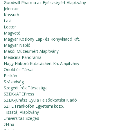
Goodwill Pharma az Egészségért Alapítvány
Jelenkor
Kossuth
Lazi
Lector
Magvető
Magyar Közlöny Lap- és Könyvkiadó Kft.
Magyar Napló
Makói Múzeumért Alapítvány
Medicina Panoráma
Nagy Háború Kutatásáért Kh. Alapítvány
Oriold és Társai
Pelikán
Századvég
Szegedi Írók Társasága
SZEK-JATEPress
SZEK-Juhász Gyula Felsőoktatási Kiadó
SZTE Frankofón Egyetemi közp.
Tiszatáj Alapítvány
Universitas Szeged
zEtna