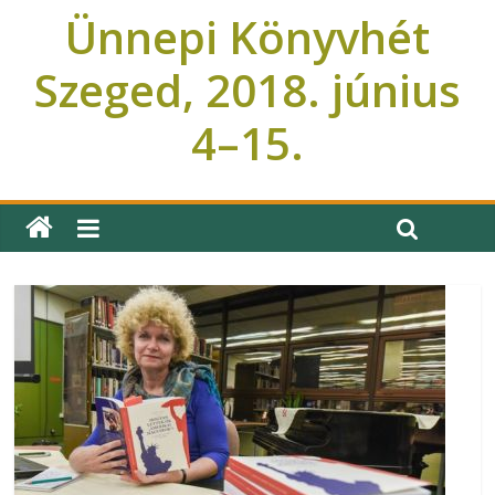
Ünnepi Könyvhét
Szeged, 2018. június
4–15.
Ünnepi Könyvhét Szeged