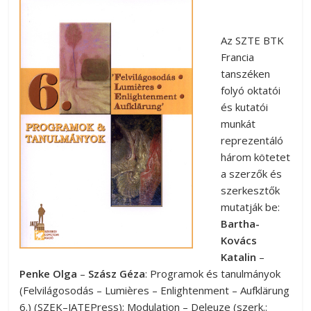
Az SZTE BTK
Francia
tanszéken
folyó oktatói
és kutatói
munkát
reprezentáló
három kötetet
a szerzők és
szerkesztők
mutatják be:
Bartha-
Kovács
Katalin
–
Penke Olga
–
Szász Géza
: Programok és tanulmányok
(Felvilágosodás – Lumières – Enlightenment – Aufklärung
6.) (SZEK–JATEPress); Modulation – Deleuze (szerk.: