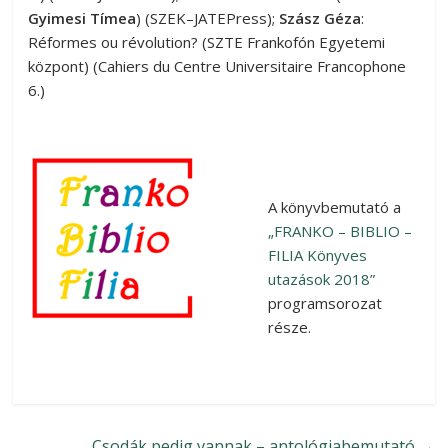
Gyimesi Tímea
) (SZEK–JATEPress);
Szász Géza
:
Réformes ou révolution? (SZTE Frankofón Egyetemi
központ) (Cahiers du Centre Universitaire Francophone
6.)
A könyvbemutató a
„FRANKO – BIBLIO –
FILIA Könyves
utazások 2018”
programsorozat
része.
Csodák pedig vannak – antológiabemutató
→