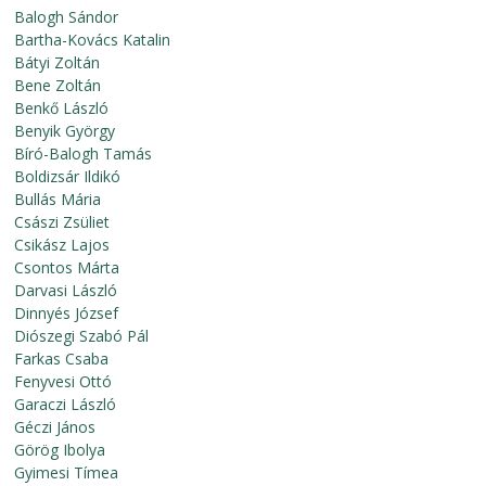
Balogh Sándor
Bartha-Kovács Katalin
Bátyi Zoltán
Bene Zoltán
Benkő László
Benyik György
Bíró-Balogh Tamás
Boldizsár Ildikó
Bullás Mária
Császi Zsüliet
Csikász Lajos
Csontos Márta
Darvasi László
Dinnyés József
Diószegi Szabó Pál
Farkas Csaba
Fenyvesi Ottó
Garaczi László
Géczi János
Görög Ibolya
Gyimesi Tímea