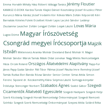
Jérémy Floutier
Emma
Horváth Mihály
Hász Róbert
Idősügyi Tanács
KAMASZ-O-DOKK
Kardos Tünde
Klajkó Dániel
Kosztolányi József
Kruzslicz Péter
Kurunczi Mária
Kárász József Irodalmi Kör
Kékesi Márk Zoltán
Képzerdő
Kéri
Barnabás
Köteles Füleki Erzsébet
Kövér Lajos
Laczkó Sándor
Ladányi
Lovas Mária
Zsuzsanna
Lauscher Zoltán
Lengyel Zoltán
Losjak László
Magyar Írószövetség
Lugosi Döme
Csongrád megyei Írócsoportja
Majzik
István
Miklenovics Aranka
Molnár Dixieland Band
Molnár H. Magor
Molnár Sándor
Márok Tamás
Másik Oldal zenekar
Nagy Miklós
Nemzetiségek
Országos Állatvédelmi Alapítvány
Háza
Orcsik Roland
Papp-Für
János
Papp-Szalai Sándor
Páli Tibor
Pálmai József
Pászka Imre
Reményi József
Tamás
Rutkai Bori Banda
Rózsa Sándor
Senior Center
Simai Attila
Simon
Ferenc
Siposné dr. Kecskeméthy Klára
Solymos László
Somogyi-könyvtár
Szabados Ágnes
Szegedi
Íróklubja
Stencinger Norbert
Szabó Gábor
Cicamentők Állatvédő Egyesülete
Szegedi Hadipark
Szegedi Helyi
Szerb Közösség
Szegedi Horvát Nemzetiségi Önkormányzat
Szegedi Nemzeti
Színház
Szegedi Szerb Nemzetiségi Önkormányzat
Szepesi Attila
Szilárd Réka