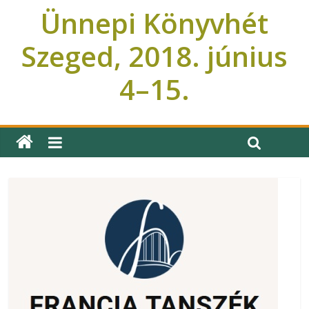
Ünnepi Könyvhét
Szeged, 2018. június
4–15.
Ünnepi Könyvhét Szeged