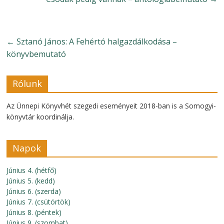
←
Sztanó János: A Fehértó halgazdálkodása –
könyvbemutató
Rólunk
Az Ünnepi Könyvhét szegedi eseményeit 2018-ban is a Somogyi-
könyvtár koordinálja.
Napok
Június 4. (hétfő)
Június 5. (kedd)
Június 6. (szerda)
Június 7. (csütörtök)
Június 8. (péntek)
Június 9. (szombat)