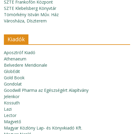
SZTE Frankofón Központ
SZTE Klebelsberg Könyvtár
Tömörkény István Műv. Ház
Városháza, Díszterem
Kiadók
Aposztróf Kiadó
Athenaeum
Belvedere Meridionale
GlobEdit
Gold Book
Gondolat
Goodwill Pharma az Egészségért Alapítvány
Jelenkor
Kossuth
Lazi
Lector
Magvető
Magyar Közlöny Lap- és Könyvkiadó Kft.