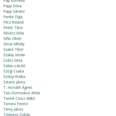
Pap Kornélia
Papp Dóra
Papp Sándor
Penke Olga
Pilcz Roland
Pintér Tibor
Révész Béla
Siflis Olivér
Simai Mihály
Szabó Tibor
Szalay István
Szász Géza
Szilasi László
Szögi Csaba
Szőnyi Etelka
Sztanó János
T. Horváth Ágnes
Tasi Domonkos Attila
Tasiné Csúcs Ildikó
Temesi Ferenc
Térey János
Tölgyesy Zoltán