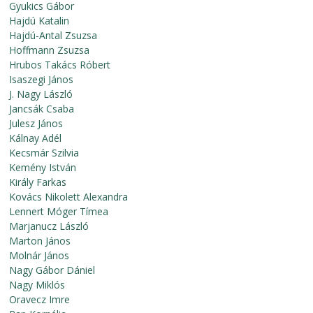
Gyukics Gábor
Hajdú Katalin
Hajdú-Antal Zsuzsa
Hoffmann Zsuzsa
Hrubos Takács Róbert
Isaszegi János
J. Nagy László
Jancsák Csaba
Julesz János
Kálnay Adél
Kecsmár Szilvia
Kemény István
Király Farkas
Kovács Nikolett Alexandra
Lennert Móger Tímea
Marjanucz László
Marton János
Molnár János
Nagy Gábor Dániel
Nagy Miklós
Oravecz Imre