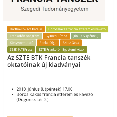
Bartha-Kovács Katalin
Boros Kakas francia étterem és kávézó
Frankofón program
Gyimesi Tímea
Június 8. (péntek)
Könyvbemutató
Penke Olga
Szász Géza
SZEK-JATEPress
SZTE Frankofón Egyetemi közp.
Az SZTE BTK Francia tanszék
oktatóinak új kiadványai
2018. június 8. (péntek) 17.00
Boros Kakas francia étterem és kávézó
(Dugonics tér 2.)