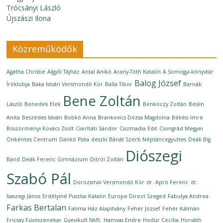
Trócsányi László
Újszászi Ilona
Közreműködők
Agatha Christie
Algyői Tájház
Antal Anikó
Arany-Tóth Katalin
A Somogyi-könyvtár
Balog József
Íróklubja
Baka István Versmondó Kör
Balla Tibor
Barnák
Bene Zoltán
László
Benedek Elek
Benkóczy Zoltán
Beslin
Anita
Beszédes István
Bobkó Anna
Brankovics Dózsa Magdolna
Békési Imre
Böszörményi Kovács Zsolt
Cserháti Sándor
Csizmadia Edit
Csongrád Megyei
Önkéntes Centrum
Dankó Pista
deszki Bánát Szerb Néptáncegyüttes
Deák Big
Diószegi
Band
Deák Ferenc Gimnázium
Ditrói Zoltán
Szabó Pál
Dorozsmai Versmondó Kör
dr. Apró Ferenc
dr.
Isaszegi János
Erdélyiné Pusztai Katalin
Europe Direct Szeged
Fabulya Andrea
Farkas Bertalan
Fatima Ház Alapítvány
Fehér József
Fehér Kálmán
Fricsay Fúvószenekar
Gyevikult Nkft.
Hamvas Endre
Hodúr Cecília
Horváth