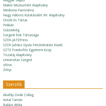
Magyar Napló
Makói Múzeumért Alapítvány
Medicina Panoráma
Nagy Háború Kutatásáért Kh. Alapítvány
Oriold és Társai
Pelikán
Századvég
Szegedi Írók Társasága
SZEK-JATEPress
SZEK-Juhász Gyula Felsőoktatási Kiadó
SZTE Frankofón Egyetemi közp.
Tiszatáj Alapítvány
Universitas Szeged
zEtna
Zrínyi
Szerzők
Abafáy-Deák Csillag
Antal Tamás
Balázs Attila