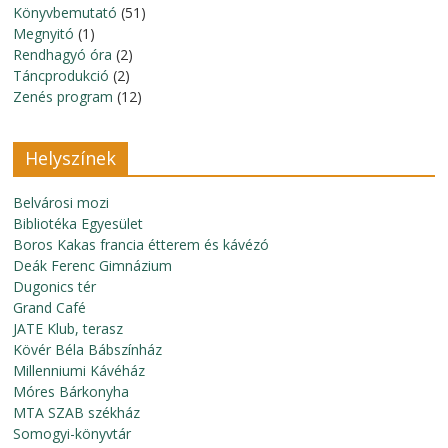
Könyvbemutató
(51)
Megnyitó
(1)
Rendhagyó óra
(2)
Táncprodukció
(2)
Zenés program
(12)
Helyszínek
Belvárosi mozi
Bibliotéka Egyesület
Boros Kakas francia étterem és kávézó
Deák Ferenc Gimnázium
Dugonics tér
Grand Café
JATE Klub, terasz
Kövér Béla Bábszínház
Millenniumi Kávéház
Móres Bárkonyha
MTA SZAB székház
Somogyi-könyvtár