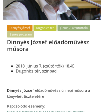
Dinnyés József
Dugonics tér
Június 7. (csütörtök)
Zenés program
Dinnyés József előadóművész
műsora
2018. június 7. (csütörtök) 18.45
Dugonics tér, színpad
Dinnyés József
előadóművész ünnepi műsora a
könyvhét tiszteletére
Kapcsolódó esemény: