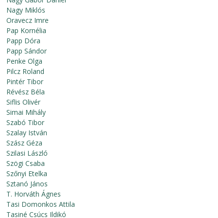
Nagy Miklós
Oravecz Imre
Pap Kornélia
Papp Dóra
Papp Sándor
Penke Olga
Pilcz Roland
Pintér Tibor
Révész Béla
Siflis Olivér
Simai Mihály
Szabó Tibor
Szalay István
Szász Géza
Szilasi László
Szögi Csaba
Szőnyi Etelka
Sztanó János
T. Horváth Ágnes
Tasi Domonkos Attila
Tasiné Csúcs Ildikó