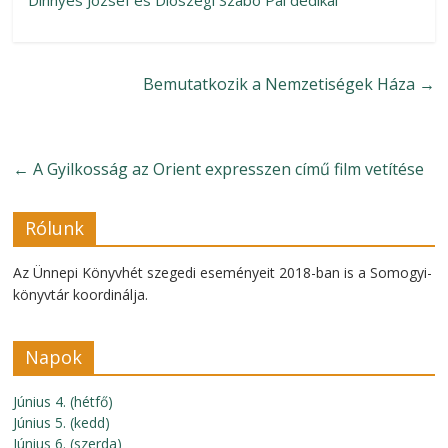
Dinnyés József és Diószegi Szabó Pál dedikál
Bemutatkozik a Nemzetiségek Háza
→
←
A Gyilkosság az Orient expresszen című film vetítése
Rólunk
Az Ünnepi Könyvhét szegedi eseményeit 2018-ban is a Somogyi-
könyvtár koordinálja.
Napok
Június 4. (hétfő)
Június 5. (kedd)
Június 6. (szerda)