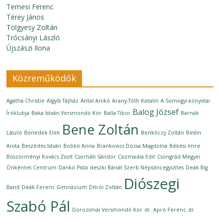
Temesi Ferenc
Térey János
Tölgyesy Zoltán
Trócsányi László
Újszászi Ilona
Közreműködők
Agatha Christie
Algyői Tájház
Antal Anikó
Arany-Tóth Katalin
A Somogyi-könyvtár
Balog József
Íróklubja
Baka István Versmondó Kör
Balla Tibor
Barnák
Bene Zoltán
László
Benedek Elek
Benkóczy Zoltán
Beslin
Anita
Beszédes István
Bobkó Anna
Brankovics Dózsa Magdolna
Békési Imre
Böszörményi Kovács Zsolt
Cserháti Sándor
Csizmadia Edit
Csongrád Megyei
Önkéntes Centrum
Dankó Pista
deszki Bánát Szerb Néptáncegyüttes
Deák Big
Diószegi
Band
Deák Ferenc Gimnázium
Ditrói Zoltán
Szabó Pál
Dorozsmai Versmondó Kör
dr. Apró Ferenc
dr.