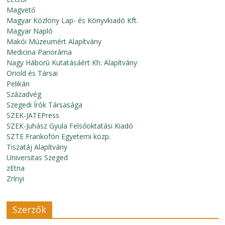
Magvető
Magyar Közlöny Lap- és Könyvkiadó Kft.
Magyar Napló
Makói Múzeumért Alapítvány
Medicina Panoráma
Nagy Háború Kutatásáért Kh. Alapítvány
Oriold és Társai
Pelikán
Századvég
Szegedi Írók Társasága
SZEK-JATEPress
SZEK-Juhász Gyula Felsőoktatási Kiadó
SZTE Frankofón Egyetemi közp.
Tiszatáj Alapítvány
Universitas Szeged
zEtna
Zrínyi
Szerzők