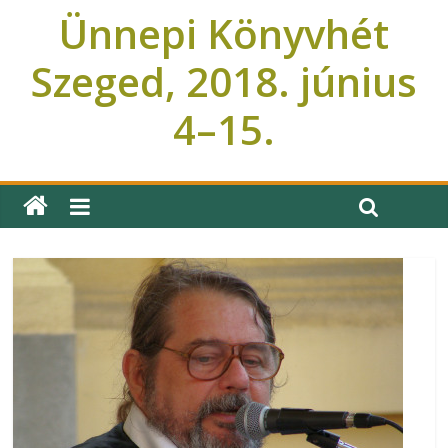
Ünnepi Könyvhét
Szeged, 2018. június
4–15.
Ünnepi Könyvhét Szeged