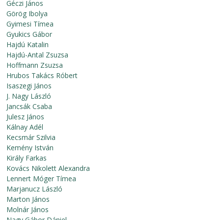
Géczi János
Görög Ibolya
Gyimesi Tímea
Gyukics Gábor
Hajdú Katalin
Hajdú-Antal Zsuzsa
Hoffmann Zsuzsa
Hrubos Takács Róbert
Isaszegi János
J. Nagy László
Jancsák Csaba
Julesz János
Kálnay Adél
Kecsmár Szilvia
Kemény István
Király Farkas
Kovács Nikolett Alexandra
Lennert Móger Tímea
Marjanucz László
Marton János
Molnár János
Nagy Gábor Dániel