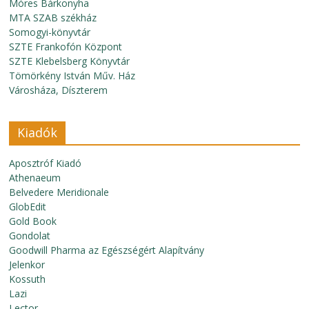
Móres Bárkonyha
MTA SZAB székház
Somogyi-könyvtár
SZTE Frankofón Központ
SZTE Klebelsberg Könyvtár
Tömörkény István Műv. Ház
Városháza, Díszterem
Kiadók
Aposztróf Kiadó
Athenaeum
Belvedere Meridionale
GlobEdit
Gold Book
Gondolat
Goodwill Pharma az Egészségért Alapítvány
Jelenkor
Kossuth
Lazi
Lector