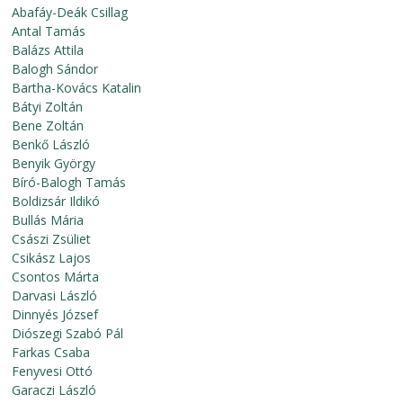
Abafáy-Deák Csillag
Antal Tamás
Balázs Attila
Balogh Sándor
Bartha-Kovács Katalin
Bátyi Zoltán
Bene Zoltán
Benkő László
Benyik György
Bíró-Balogh Tamás
Boldizsár Ildikó
Bullás Mária
Császi Zsüliet
Csikász Lajos
Csontos Márta
Darvasi László
Dinnyés József
Diószegi Szabó Pál
Farkas Csaba
Fenyvesi Ottó
Garaczi László