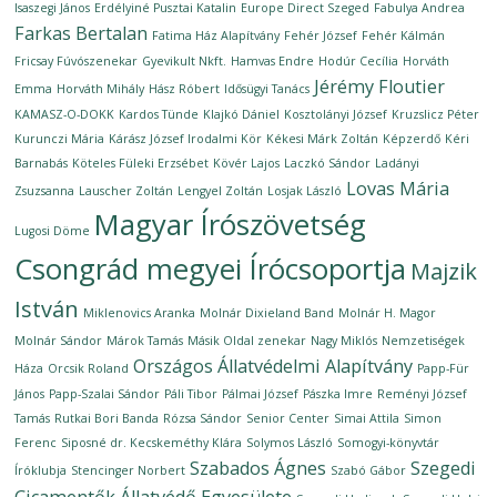
Isaszegi János
Erdélyiné Pusztai Katalin
Europe Direct Szeged
Fabulya Andrea
Farkas Bertalan
Fatima Ház Alapítvány
Fehér József
Fehér Kálmán
Fricsay Fúvószenekar
Gyevikult Nkft.
Hamvas Endre
Hodúr Cecília
Horváth
Jérémy Floutier
Emma
Horváth Mihály
Hász Róbert
Idősügyi Tanács
KAMASZ-O-DOKK
Kardos Tünde
Klajkó Dániel
Kosztolányi József
Kruzslicz Péter
Kurunczi Mária
Kárász József Irodalmi Kör
Kékesi Márk Zoltán
Képzerdő
Kéri
Barnabás
Köteles Füleki Erzsébet
Kövér Lajos
Laczkó Sándor
Ladányi
Lovas Mária
Zsuzsanna
Lauscher Zoltán
Lengyel Zoltán
Losjak László
Magyar Írószövetség
Lugosi Döme
Csongrád megyei Írócsoportja
Majzik
István
Miklenovics Aranka
Molnár Dixieland Band
Molnár H. Magor
Molnár Sándor
Márok Tamás
Másik Oldal zenekar
Nagy Miklós
Nemzetiségek
Országos Állatvédelmi Alapítvány
Háza
Orcsik Roland
Papp-Für
János
Papp-Szalai Sándor
Páli Tibor
Pálmai József
Pászka Imre
Reményi József
Tamás
Rutkai Bori Banda
Rózsa Sándor
Senior Center
Simai Attila
Simon
Ferenc
Siposné dr. Kecskeméthy Klára
Solymos László
Somogyi-könyvtár
Szabados Ágnes
Szegedi
Íróklubja
Stencinger Norbert
Szabó Gábor