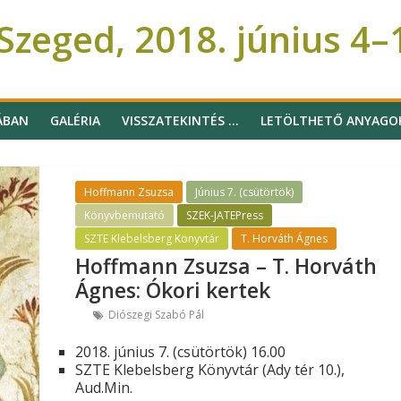
zeged, 2018. június 4–
ÁBAN
GALÉRIA
VISSZATEKINTÉS …
LETÖLTHETŐ ANYAGO
Hoffmann Zsuzsa
Június 7. (csütörtök)
Könyvbemutató
SZEK-JATEPress
SZTE Klebelsberg Könyvtár
T. Horváth Ágnes
Hoffmann Zsuzsa – T. Horváth
Ágnes: Ókori kertek
Diószegi Szabó Pál
2018. június 7. (csütörtök) 16.00
SZTE Klebelsberg Könyvtár (Ady tér 10.),
Aud.Min.