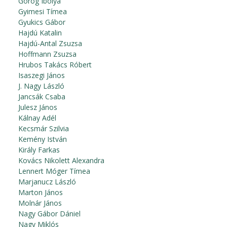
Görög Ibolya
Gyimesi Tímea
Gyukics Gábor
Hajdú Katalin
Hajdú-Antal Zsuzsa
Hoffmann Zsuzsa
Hrubos Takács Róbert
Isaszegi János
J. Nagy László
Jancsák Csaba
Julesz János
Kálnay Adél
Kecsmár Szilvia
Kemény István
Király Farkas
Kovács Nikolett Alexandra
Lennert Móger Tímea
Marjanucz László
Marton János
Molnár János
Nagy Gábor Dániel
Nagy Miklós