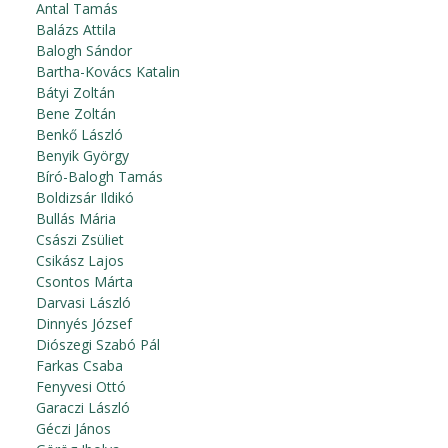
Antal Tamás
Balázs Attila
Balogh Sándor
Bartha-Kovács Katalin
Bátyi Zoltán
Bene Zoltán
Benkő László
Benyik György
Bíró-Balogh Tamás
Boldizsár Ildikó
Bullás Mária
Császi Zsüliet
Csikász Lajos
Csontos Márta
Darvasi László
Dinnyés József
Diószegi Szabó Pál
Farkas Csaba
Fenyvesi Ottó
Garaczi László
Géczi János