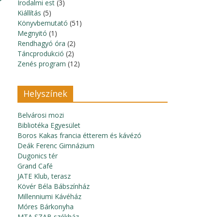
Irodalmi est
(3)
Kiállítás
(5)
Könyvbemutató
(51)
Megnyitó
(1)
Rendhagyó óra
(2)
Táncprodukció
(2)
Zenés program
(12)
Helyszínek
Belvárosi mozi
Bibliotéka Egyesület
Boros Kakas francia étterem és kávézó
Deák Ferenc Gimnázium
Dugonics tér
Grand Café
JATE Klub, terasz
Kövér Béla Bábszínház
Millenniumi Kávéház
Móres Bárkonyha
MTA SZAB székház