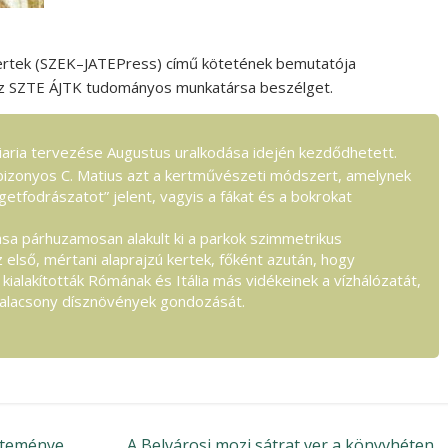
ertek (SZEK–JATEPress) című kötetének bemutatója
z SZTE ÁJTK tudományos munkatársa beszélget.
iaria tervezése Augustus uralkodása idején kezdődhetett.
gy bizonyos C. Matius azt a kertművészeti módszert, amelynek
igetfodrászatot” jelent, vagyis a fákat és a bokrokat
sa párhuzamosan alakult ki a parkok szimmetrikus
 első, mértani alaprajzú kertek, főként azután, hogy
ialakították Rómának és Itália más vidékeinek a vízhálózatát,
az alacsony dísznövények gondozását.
űjteménye
A Belvárosi mozi sátrat ver a könyvhéten