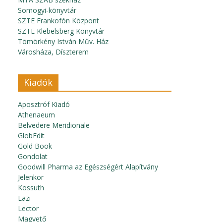
Somogyi-könyvtár
SZTE Frankofón Központ
SZTE Klebelsberg Könyvtár
Tömörkény István Műv. Ház
Városháza, Díszterem
Kiadók
Aposztróf Kiadó
Athenaeum
Belvedere Meridionale
GlobEdit
Gold Book
Gondolat
Goodwill Pharma az Egészségért Alapítvány
Jelenkor
Kossuth
Lazi
Lector
Magvető