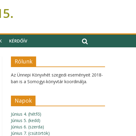
15.
K
KÉRDŐÍV
Rólunk
Az Ünnepi Könyvhét szegedi eseményeit 2018-
ban is a Somogyi-könyvtár koordinálja.
Napok
Június 4. (hétfő)
Június 5. (kedd)
Június 6. (szerda)
Június 7. (csütörtök)