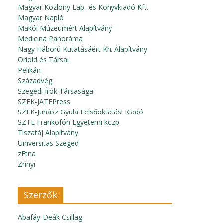
Magyar Közlöny Lap- és Könyvkiadó Kft.
Magyar Napló
Makói Múzeumért Alapítvány
Medicina Panoráma
Nagy Háború Kutatásáért Kh. Alapítvány
Oriold és Társai
Pelikán
Századvég
Szegedi Írók Társasága
SZEK-JATEPress
SZEK-Juhász Gyula Felsőoktatási Kiadó
SZTE Frankofón Egyetemi közp.
Tiszatáj Alapítvány
Universitas Szeged
zEtna
Zrínyi
Szerzők
Abafáy-Deák Csillag