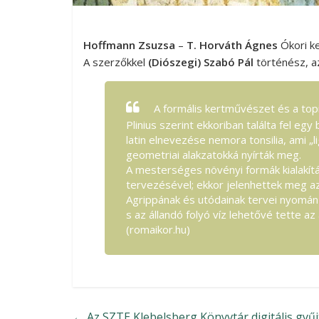
Hoffmann Zsuzsa
–
T. Horváth Ágnes
Ókori k
A szerzőkkel
(Diószegi) Szabó Pál
történész, a
A formális kertművészet és a top
Plinius szerint ekkoriban találta fel e
latin elnevezése nemora tonsilia, ami „l
geometriai alakzatokká nyírták meg.
A mesterséges növényi formák kialakítá
tervezésével; ekkor jelenhettek meg az
Agrippának és utódainak tervei nyomán k
s az állandó folyó víz lehetővé tette 
(romaikor.hu)
←
Az SZTE Klebelsberg Könyvtár digitális gy