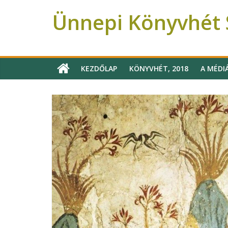
Ünnepi Könyvhét S
Ünnepi Könyvhét Szeged
KEZDŐLAP
KÖNYVHÉT, 2018
A MÉDI