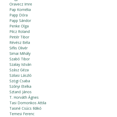
Oravecz Imre
Pap Kornélia
Papp Dóra
Papp Sándor
Penke Olga
Pilcz Roland
Pintér Tibor
Révész Béla
Siflis Olivér
Simai Mihály
Szabó Tibor
Szalay István
Szász Géza
Szilasi László
Szögi Csaba
Szőnyi Etelka
Sztanó János
T. Horváth Ágnes
Tasi Domonkos Attila
Tasiné Csúcs Ildikó
Temesi Ferenc