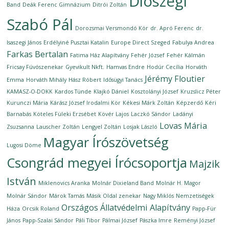
Diószegi
Band
Deák Ferenc Gimnázium
Ditrói Zoltán
Szabó Pál
Dorozsmai Versmondó Kör
dr. Apró Ferenc
dr.
Isaszegi János
Erdélyiné Pusztai Katalin
Europe Direct Szeged
Fabulya Andrea
Farkas Bertalan
Fatima Ház Alapítvány
Fehér József
Fehér Kálmán
Fricsay Fúvószenekar
Gyevikult Nkft.
Hamvas Endre
Hodúr Cecília
Horváth
Jérémy Floutier
Emma
Horváth Mihály
Hász Róbert
Idősügyi Tanács
KAMASZ-O-DOKK
Kardos Tünde
Klajkó Dániel
Kosztolányi József
Kruzslicz Péter
Kurunczi Mária
Kárász József Irodalmi Kör
Kékesi Márk Zoltán
Képzerdő
Kéri
Barnabás
Köteles Füleki Erzsébet
Kövér Lajos
Laczkó Sándor
Ladányi
Lovas Mária
Zsuzsanna
Lauscher Zoltán
Lengyel Zoltán
Losjak László
Magyar Írószövetség
Lugosi Döme
Csongrád megyei Írócsoportja
Majzik
István
Miklenovics Aranka
Molnár Dixieland Band
Molnár H. Magor
Molnár Sándor
Márok Tamás
Másik Oldal zenekar
Nagy Miklós
Nemzetiségek
Országos Állatvédelmi Alapítvány
Háza
Orcsik Roland
Papp-Für
János
Papp-Szalai Sándor
Páli Tibor
Pálmai József
Pászka Imre
Reményi József