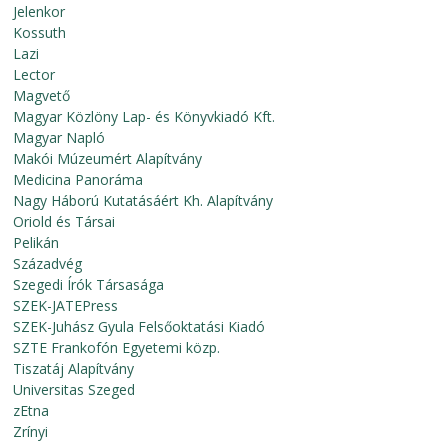
Jelenkor
Kossuth
Lazi
Lector
Magvető
Magyar Közlöny Lap- és Könyvkiadó Kft.
Magyar Napló
Makói Múzeumért Alapítvány
Medicina Panoráma
Nagy Háború Kutatásáért Kh. Alapítvány
Oriold és Társai
Pelikán
Századvég
Szegedi Írók Társasága
SZEK-JATEPress
SZEK-Juhász Gyula Felsőoktatási Kiadó
SZTE Frankofón Egyetemi közp.
Tiszatáj Alapítvány
Universitas Szeged
zEtna
Zrínyi