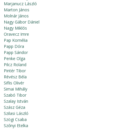
Marjanucz László
Marton János
Molnár János
Nagy Gábor Dániel
Nagy Miklós
Oravecz Imre
Pap Kornélia
Papp Dóra
Papp Sándor
Penke Olga
Pilcz Roland
Pintér Tibor
Révész Béla
Siflis Olivér
Simai Mihály
Szabó Tibor
Szalay István
Szász Géza
Szilasi László
Szögi Csaba
Szőnyi Etelka