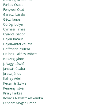
Farkas Csaba
Fenyvesi Ottó
Garaczi László
Géczi János
Görög Ibolya
Gyimesi Tímea
Gyukics Gábor
Hajdú Katalin
Hajdú-Antal Zsuzsa
Hoffmann Zsuzsa
Hrubos Takács Róbert
Isaszegi János
J. Nagy László
Jancsák Csaba
Julesz János
Kálnay Adél
Kecsmár Szilvia
Kemény István
Király Farkas
Kovács Nikolett Alexandra
Lennert Móger Tímea