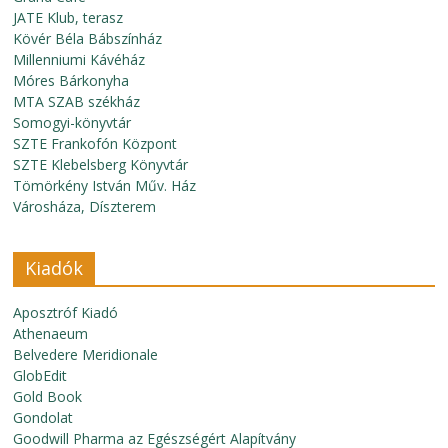
JATE Klub, terasz
Kövér Béla Bábszínház
Millenniumi Kávéház
Móres Bárkonyha
MTA SZAB székház
Somogyi-könyvtár
SZTE Frankofón Központ
SZTE Klebelsberg Könyvtár
Tömörkény István Műv. Ház
Városháza, Díszterem
Kiadók
Aposztróf Kiadó
Athenaeum
Belvedere Meridionale
GlobEdit
Gold Book
Gondolat
Goodwill Pharma az Egészségért Alapítvány