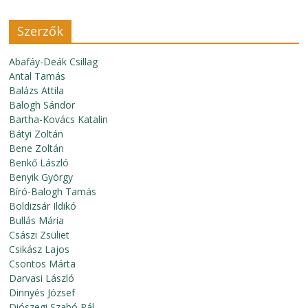
Szerzők
Abafáy-Deák Csillag
Antal Tamás
Balázs Attila
Balogh Sándor
Bartha-Kovács Katalin
Bátyi Zoltán
Bene Zoltán
Benkő László
Benyik György
Bíró-Balogh Tamás
Boldizsár Ildikó
Bullás Mária
Császi Zsüliet
Csikász Lajos
Csontos Márta
Darvasi László
Dinnyés József
Diószegi Szabó Pál