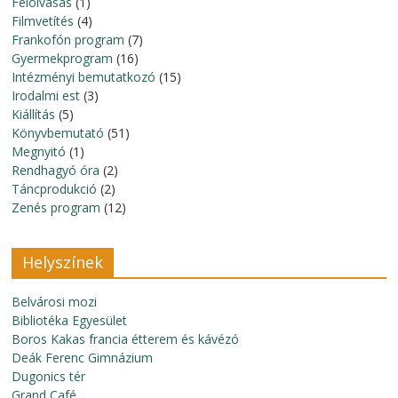
Felolvasás
(1)
Filmvetítés
(4)
Frankofón program
(7)
Gyermekprogram
(16)
Intézményi bemutatkozó
(15)
Irodalmi est
(3)
Kiállítás
(5)
Könyvbemutató
(51)
Megnyitó
(1)
Rendhagyó óra
(2)
Táncprodukció
(2)
Zenés program
(12)
Helyszínek
Belvárosi mozi
Bibliotéka Egyesület
Boros Kakas francia étterem és kávézó
Deák Ferenc Gimnázium
Dugonics tér
Grand Café