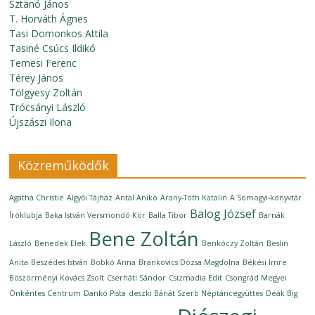
Sztanó János
T. Horváth Ágnes
Tasi Domonkos Attila
Tasiné Csúcs Ildikó
Temesi Ferenc
Térey János
Tölgyesy Zoltán
Trócsányi László
Újszászi Ilona
Közreműködők
Agatha Christie
Algyői Tájház
Antal Anikó
Arany-Tóth Katalin
A Somogyi-könyvtár
Balog József
Íróklubja
Baka István Versmondó Kör
Balla Tibor
Barnák
Bene Zoltán
László
Benedek Elek
Benkóczy Zoltán
Beslin
Anita
Beszédes István
Bobkó Anna
Brankovics Dózsa Magdolna
Békési Imre
Böszörményi Kovács Zsolt
Cserháti Sándor
Csizmadia Edit
Csongrád Megyei
Önkéntes Centrum
Dankó Pista
deszki Bánát Szerb Néptáncegyüttes
Deák Big