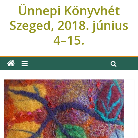
Ünnepi Könyvhét
Szeged, 2018. június
4–15.
Ünnepi Könyvhét Szeged