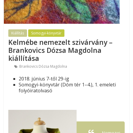
Kiállítás
Somogyi-könyvtár
Kelmébe nemezelt szivárvány –
Brankovics Dózsa Magdolna
kiállítása
Brankovics Dózsa Magdolna
2018. június 7-től 29-ig
Somogyi-könyvtár (Dóm tér 1–4.), 1. emeleti
folyóiratolvasó
„Nemezei