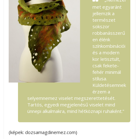
met egyaránt
jellemzik a
természet
sokszor
robbanásszerű
en élénk
színkombinációi
és a modern
kor letisztult,
csak fekete-
fehér minimál
stílusa.
Küldetésemnek
érzem a
selyemnemez viselet megszerettetését.
Tartós, egyedi megjelenésű viselet mind
ünnepi alkalmakra, mind hétköznapi ruhaként.”
(képek: dozsamagdinemez.com)