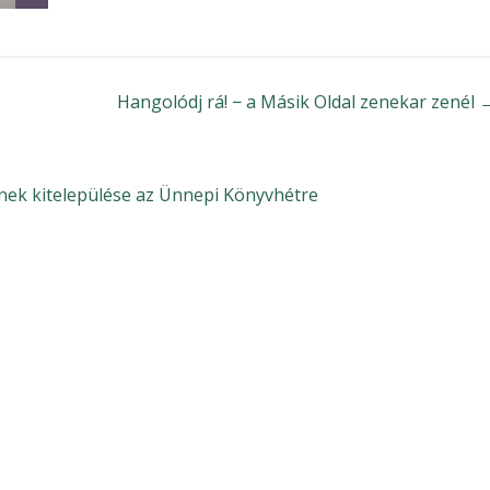
Hangolódj rá! − a Másik Oldal zenekar zenél
nek kitelepülése az Ünnepi Könyvhétre