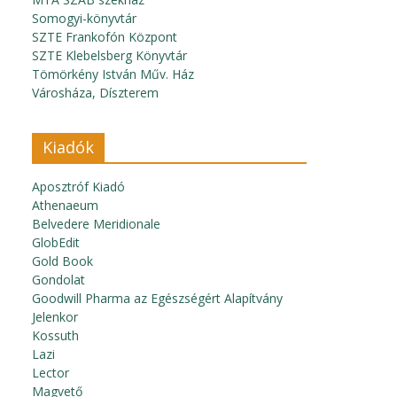
Somogyi-könyvtár
SZTE Frankofón Központ
SZTE Klebelsberg Könyvtár
Tömörkény István Műv. Ház
Városháza, Díszterem
Kiadók
Aposztróf Kiadó
Athenaeum
Belvedere Meridionale
GlobEdit
Gold Book
Gondolat
Goodwill Pharma az Egészségért Alapítvány
Jelenkor
Kossuth
Lazi
Lector
Magvető