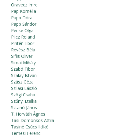
Oravecz Imre
Pap Kornélia
Papp Dóra
Papp Sándor
Penke Olga
Pilcz Roland
Pintér Tibor
Révész Béla
Siflis Olivér
Simai Mihály
Szabó Tibor
Szalay István
Szász Géza
Szilasi László
Szögi Csaba
Szőnyi Etelka
Sztanó János
T. Horváth Ágnes
Tasi Domonkos Attila
Tasiné Csúcs Ildikó
Temesi Ferenc