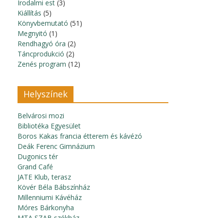
Irodalmi est
(3)
Kiállítás
(5)
Könyvbemutató
(51)
Megnyitó
(1)
Rendhagyó óra
(2)
Táncprodukció
(2)
Zenés program
(12)
Helyszínek
Belvárosi mozi
Bibliotéka Egyesület
Boros Kakas francia étterem és kávézó
Deák Ferenc Gimnázium
Dugonics tér
Grand Café
JATE Klub, terasz
Kövér Béla Bábszínház
Millenniumi Kávéház
Móres Bárkonyha
MTA SZAB székház