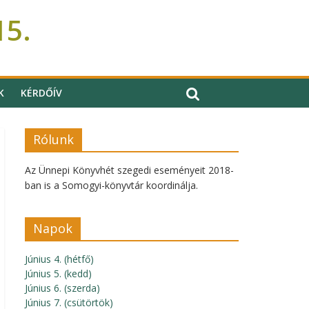
15.
K
KÉRDŐÍV
Rólunk
Az Ünnepi Könyvhét szegedi eseményeit 2018-
ban is a Somogyi-könyvtár koordinálja.
Napok
Június 4. (hétfő)
Június 5. (kedd)
Június 6. (szerda)
Június 7. (csütörtök)