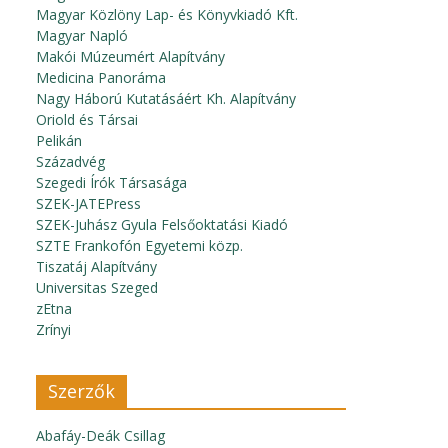
Magyar Közlöny Lap- és Könyvkiadó Kft.
Magyar Napló
Makói Múzeumért Alapítvány
Medicina Panoráma
Nagy Háború Kutatásáért Kh. Alapítvány
Oriold és Társai
Pelikán
Századvég
Szegedi Írók Társasága
SZEK-JATEPress
SZEK-Juhász Gyula Felsőoktatási Kiadó
SZTE Frankofón Egyetemi közp.
Tiszatáj Alapítvány
Universitas Szeged
zEtna
Zrínyi
Szerzők
Abafáy-Deák Csillag