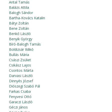
Antal Tamás
Balázs Attila
Balogh Sándor
Bartha-Kovács Katalin
Bátyi Zoltán
Bene Zoltán
Benkő László
Benyik György
Bíró-Balogh Tamás
Boldizsár Ildikó
Bullás Mária
Császi Zsüliet
Csikász Lajos
Csontos Márta
Darvasi László
Dinnyés József
Diószegi Szabó Pál
Farkas Csaba
Fenyvesi Ottó
Garaczi László
Géczi János