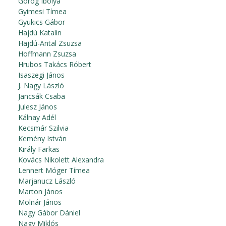
Görög Ibolya
Gyimesi Tímea
Gyukics Gábor
Hajdú Katalin
Hajdú-Antal Zsuzsa
Hoffmann Zsuzsa
Hrubos Takács Róbert
Isaszegi János
J. Nagy László
Jancsák Csaba
Julesz János
Kálnay Adél
Kecsmár Szilvia
Kemény István
Király Farkas
Kovács Nikolett Alexandra
Lennert Móger Tímea
Marjanucz László
Marton János
Molnár János
Nagy Gábor Dániel
Nagy Miklós