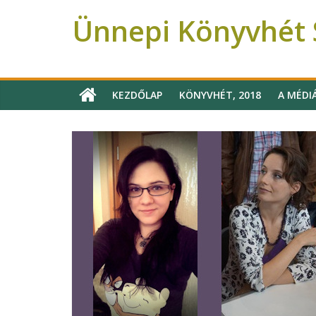
Ünnepi Könyvhét S
Ünnepi Könyvhét Szeged
KEZDŐLAP
KÖNYVHÉT, 2018
A MÉDI