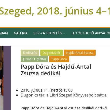
zeged, 2018. június 4–
ÁBAN
GALÉRIA
VISSZATEKINTÉS …
LETÖLTHETŐ ANYAGO
Dedikálás
Dugonics tér
Hajdú-Antal Zsuzsa
Június 11. (hétfő)
Papp Dóra
Papp Dóra és Hajdú-Antal
Zsuzsa dedikál
2018. június 11. (hétfő) 15.00
Dugonics tér, a Libri Szeged Könyvesbolt sátra
Papp Dóra
és
Hajdú-Antal Zsuzsa dedikál
dedikál