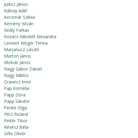
Julesz János
Kálnay Adél
Kecsmár Szilvia
Kemény István
Király Farkas
Kovács Nikolett Alexandra
Lennert Móger Tímea
Marjanucz László
Marton János
Molnár János
Nagy Gábor Dániel
Nagy Miklós
Oravecz Imre
Pap Kornélia
Papp Dóra
Papp Sándor
Penke Olga
Pilcz Roland
Pintér Tibor
Révész Béla
Siflis Olivér