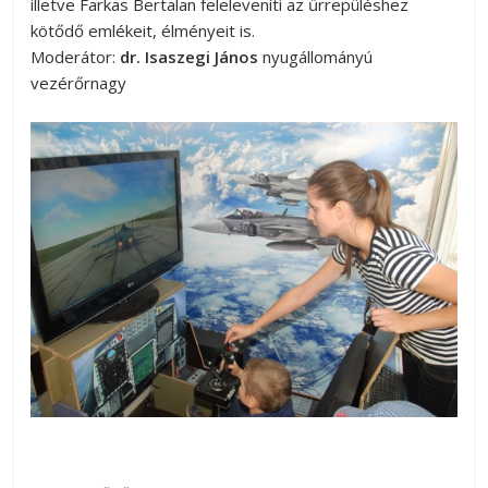
illetve Farkas Bertalan feleleveníti az űrrepüléshez
kötődő emlékeit, élményeit is.
Moderátor:
dr. Isaszegi János
nyugállományú
vezérőrnagy