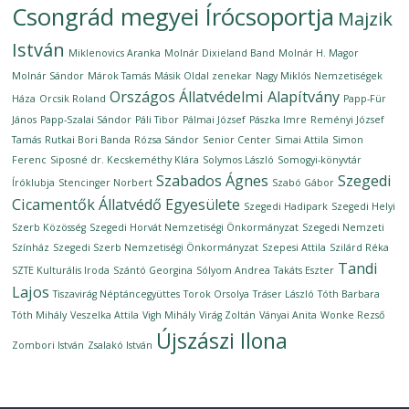
Csongrád megyei Írócsoportja
Majzik
István
Miklenovics Aranka
Molnár Dixieland Band
Molnár H. Magor
Molnár Sándor
Márok Tamás
Másik Oldal zenekar
Nagy Miklós
Nemzetiségek
Országos Állatvédelmi Alapítvány
Háza
Orcsik Roland
Papp-Für
János
Papp-Szalai Sándor
Páli Tibor
Pálmai József
Pászka Imre
Reményi József
Tamás
Rutkai Bori Banda
Rózsa Sándor
Senior Center
Simai Attila
Simon
Ferenc
Siposné dr. Kecskeméthy Klára
Solymos László
Somogyi-könyvtár
Szabados Ágnes
Szegedi
Íróklubja
Stencinger Norbert
Szabó Gábor
Cicamentők Állatvédő Egyesülete
Szegedi Hadipark
Szegedi Helyi
Szerb Közösség
Szegedi Horvát Nemzetiségi Önkormányzat
Szegedi Nemzeti
Színház
Szegedi Szerb Nemzetiségi Önkormányzat
Szepesi Attila
Szilárd Réka
Tandi
SZTE Kulturális Iroda
Szántó Georgina
Sólyom Andrea
Takáts Eszter
Lajos
Tiszavirág Néptáncegyüttes
Torok Orsolya
Tráser László
Tóth Barbara
Tóth Mihály
Veszelka Attila
Vigh Mihály
Virág Zoltán
Ványai Anita
Wonke Rezső
Újszászi Ilona
Zombori István
Zsalakó István