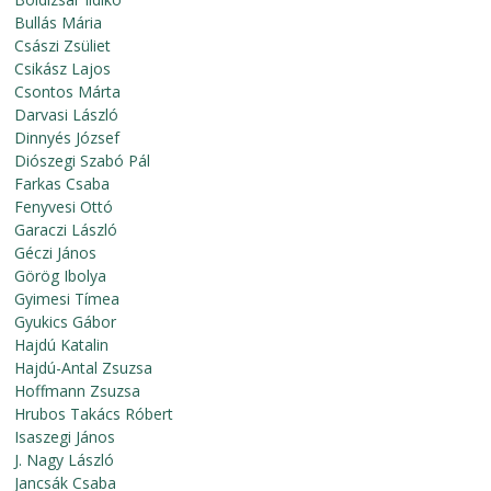
Bullás Mária
Császi Zsüliet
Csikász Lajos
Csontos Márta
Darvasi László
Dinnyés József
Diószegi Szabó Pál
Farkas Csaba
Fenyvesi Ottó
Garaczi László
Géczi János
Görög Ibolya
Gyimesi Tímea
Gyukics Gábor
Hajdú Katalin
Hajdú-Antal Zsuzsa
Hoffmann Zsuzsa
Hrubos Takács Róbert
Isaszegi János
J. Nagy László
Jancsák Csaba