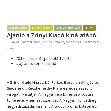
Beszélgetés
Dugonics tér
Június 8. (péntek)
Zrínyi
Ajánló a Zrínyi Kiadó kínálatából
,
,
dr. Isaszegi János
Farkas Bertalan
Siposné dr. Kecskeméthy
Klára
2018. június 8. (péntek) 17.00
Dugonics tér, színpad
A
Zrínyi Kiadó
kínálatából
Farkas Bertalan
űrhajós és
Siposné dr. Kecskeméthy Klára
ezredes asszony
válogat. Méltatják A magyar repülő- és űrorvostan
története, A nemzet szárnyai, A Magyar Honvédség
negyedszázada, valamint A Ludovika című köteteket,