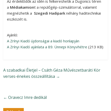
Az érdeklődők az idén is felkereshetik a Dugonics téren
a
Médiakamion
t a repülőgép-szimulátorral, valamint
megnézhetik a
Szegedi Hadipark
néhány haditechnikai
eszközét is.
Ajánló:
A Zrínyi Kiadó újdonságai a kiadó honlapján
A Zrínyi Kiadó ajánlata a 89. Ünnepi Könyvhétre
(213 KB)
A szabadkai Életjel – Csáth Géza Művészetbaráti Kör
verses-énekes összeállítása
→
←
Oravecz Imre dedikál