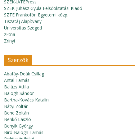
SZEK-JATEPress
SZEK-Juhász Gyula Felsőoktatási Kiadó
SZTE Frankofón Egyetemi közp.
Tiszatáj Alapítvány
Universitas Szeged
zEtna
Zrínyi
Szerzők
Abafáy-Deák Csillag
Antal Tamás
Balázs Attila
Balogh Sándor
Bartha-Kovács Katalin
Bátyi Zoltán
Bene Zoltán
Benkő László
Benyik György
Bíró-Balogh Tamás
Boldizsár Ildikó