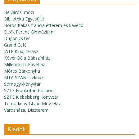
Belvárosi mozi
Bibliotéka Egyesület
Boros Kakas francia étterem és kávézó
Deák Ferenc Gimnázium
Dugonics tér
Grand Café
JATE Klub, terasz
Kövér Béla Bábszínház
Millenniumi Kávéház
Móres Bárkonyha
MTA SZAB székház
Somogyi-könyvtár
SZTE Frankofón Központ
SZTE Klebelsberg Könyvtár
Tömörkény István Műv. Ház
Városháza, Díszterem
Kiadók