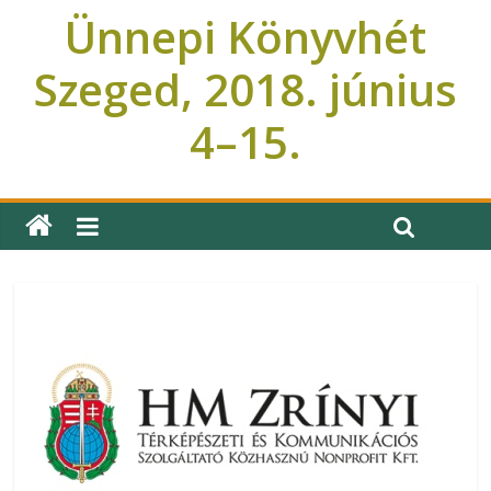
Ünnepi Könyvhét
Szeged, 2018. június
4–15.
Ünnepi Könyvhét Szeged