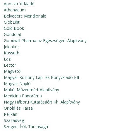
Aposztróf Kiadó
Athenaeum
Belvedere Meridionale
GlobEdit
Gold Book
Gondolat
Goodwill Pharma az Egészségért Alapítvány
Jelenkor
Kossuth
Lazi
Lector
Magvető
Magyar Közlöny Lap- és Könyvkiadó Kft.
Magyar Napló
Makói Múzeumért Alapítvány
Medicina Panoráma
Nagy Háború Kutatásáért Kh. Alapítvány
Oriold és Társai
Pelikán
Századvég
Szegedi Írók Társasága