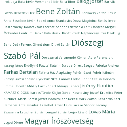
Balog József
Íróklubja
Baka István Versmondó Kör
Balla Tibor
Barnák
Bene Zoltán
László
Benedek Elek
Benkóczy Zoltán
Beslin
Anita
Beszédes István
Bobkó Anna
Brankovics Dózsa Magdolna
Békési Imre
Böszörményi Kovács Zsolt
Cserháti Sándor
Csizmadia Edit
Csongrád Megyei
Önkéntes Centrum
Dankó Pista
deszki Bánát Szerb Néptáncegyüttes
Deák Big
Diószegi
Band
Deák Ferenc Gimnázium
Ditrói Zoltán
Szabó Pál
Dorozsmai Versmondó Kör
dr. Apró Ferenc
dr.
Isaszegi János
Erdélyiné Pusztai Katalin
Europe Direct Szeged
Fabulya Andrea
Farkas Bertalan
Fatima Ház Alapítvány
Fehér József
Fehér Kálmán
Fricsay Fúvószenekar
Gyevikult Nkft.
Hamvas Endre
Hodúr Cecília
Horváth
Jérémy Floutier
Emma
Horváth Mihály
Hász Róbert
Idősügyi Tanács
KAMASZ-O-DOKK
Kardos Tünde
Klajkó Dániel
Kosztolányi József
Kruzslicz Péter
Kurunczi Mária
Kárász József Irodalmi Kör
Kékesi Márk Zoltán
Képzerdő
Kéri
Barnabás
Köteles Füleki Erzsébet
Kövér Lajos
Laczkó Sándor
Ladányi
Lovas Mária
Zsuzsanna
Lauscher Zoltán
Lengyel Zoltán
Losjak László
Magyar Írószövetség
Lugosi Döme