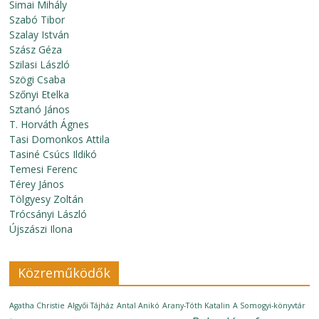
Simai Mihály
Szabó Tibor
Szalay István
Szász Géza
Szilasi László
Szögi Csaba
Szőnyi Etelka
Sztanó János
T. Horváth Ágnes
Tasi Domonkos Attila
Tasiné Csúcs Ildikó
Temesi Ferenc
Térey János
Tölgyesy Zoltán
Trócsányi László
Újszászi Ilona
Közreműködők
Agatha Christie
Algyői Tájház
Antal Anikó
Arany-Tóth Katalin
A Somogyi-könyvtár