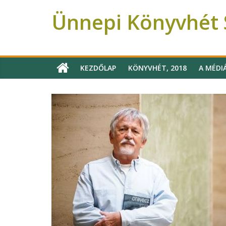
Ünnepi Könyvhét S
Ünnepi Könyvhét Szeged
KEZDŐLAP
KÖNYVHÉT, 2018
A MÉDI