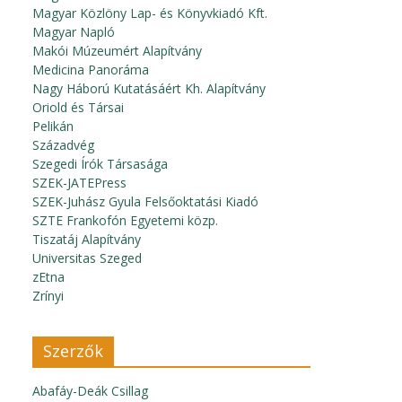
Magyar Közlöny Lap- és Könyvkiadó Kft.
Magyar Napló
Makói Múzeumért Alapítvány
Medicina Panoráma
Nagy Háború Kutatásáért Kh. Alapítvány
Oriold és Társai
Pelikán
Századvég
Szegedi Írók Társasága
SZEK-JATEPress
SZEK-Juhász Gyula Felsőoktatási Kiadó
SZTE Frankofón Egyetemi közp.
Tiszatáj Alapítvány
Universitas Szeged
zEtna
Zrínyi
Szerzők
Abafáy-Deák Csillag