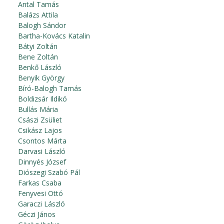
Antal Tamás
Balázs Attila
Balogh Sándor
Bartha-Kovács Katalin
Bátyi Zoltán
Bene Zoltán
Benkő László
Benyik György
Bíró-Balogh Tamás
Boldizsár Ildikó
Bullás Mária
Császi Zsüliet
Csikász Lajos
Csontos Márta
Darvasi László
Dinnyés József
Diószegi Szabó Pál
Farkas Csaba
Fenyvesi Ottó
Garaczi László
Géczi János