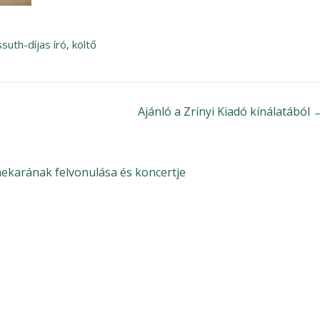
th-díjas író, költő
Ajánló a Zrínyi Kiadó kínálatából
karának felvonulása és koncertje