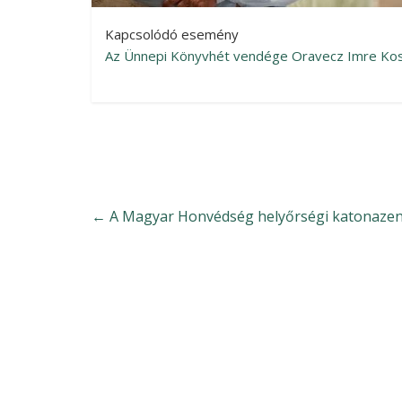
Kapcsolódó esemény
Az Ünnepi Könyvhét vendége Oravecz Imre Kossu
←
A Magyar Honvédség helyőrségi katonazene