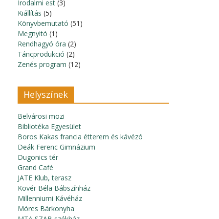
Irodalmi est
(3)
Kiállítás
(5)
Könyvbemutató
(51)
Megnyitó
(1)
Rendhagyó óra
(2)
Táncprodukció
(2)
Zenés program
(12)
Helyszínek
Belvárosi mozi
Bibliotéka Egyesület
Boros Kakas francia étterem és kávézó
Deák Ferenc Gimnázium
Dugonics tér
Grand Café
JATE Klub, terasz
Kövér Béla Bábszínház
Millenniumi Kávéház
Móres Bárkonyha
MTA SZAB székház