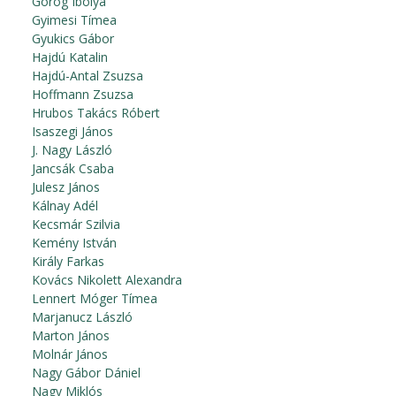
Görög Ibolya
Gyimesi Tímea
Gyukics Gábor
Hajdú Katalin
Hajdú-Antal Zsuzsa
Hoffmann Zsuzsa
Hrubos Takács Róbert
Isaszegi János
J. Nagy László
Jancsák Csaba
Julesz János
Kálnay Adél
Kecsmár Szilvia
Kemény István
Király Farkas
Kovács Nikolett Alexandra
Lennert Móger Tímea
Marjanucz László
Marton János
Molnár János
Nagy Gábor Dániel
Nagy Miklós