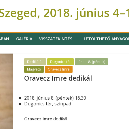
zeged, 2018. június 4–
ÁBAN
GALÉRIA
VISSZATEKINTÉS …
LETÖLTHETŐ ANYAGO
Dedikálás
Dugonics tér
Június 8. (péntek)
Magvető
Oravecz Imre
Oravecz Imre dedikál
2018. június 8. (péntek) 16.30
Dugonics tér, színpad
Oravecz Imre
dedikál