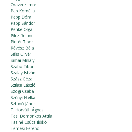
Oravecz Imre
Pap Kornélia
Papp Dóra
Papp Sándor
Penke Olga
Pilcz Roland
Pintér Tibor
Révész Béla
Siflis Olivér
Simai Mihály
Szabó Tibor
Szalay István
Szász Géza
Szilasi László
Szögi Csaba
Szőnyi Etelka
Sztanó János
T. Horváth Ágnes
Tasi Domonkos Attila
Tasiné Csúcs Ildikó
Temesi Ferenc