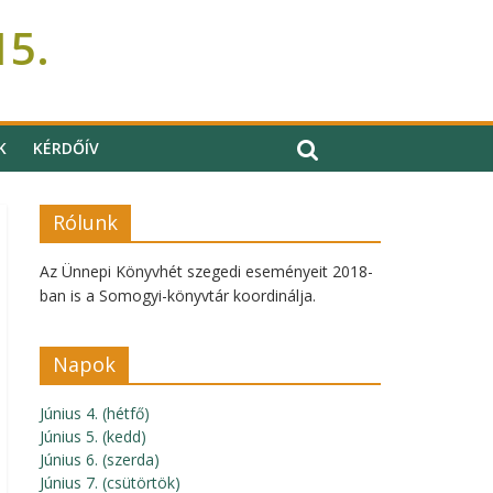
15.
K
KÉRDŐÍV
Rólunk
Az Ünnepi Könyvhét szegedi eseményeit 2018-
ban is a Somogyi-könyvtár koordinálja.
Napok
Június 4. (hétfő)
Június 5. (kedd)
Június 6. (szerda)
Június 7. (csütörtök)