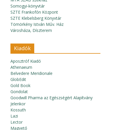
Somogyi-könyvtár
SZTE Frankofón Központ
SZTE Klebelsberg Könyvtár
Tömörkény István Műv. Ház
Városháza, Díszterem
Kiadók
Aposztróf Kiadó
Athenaeum
Belvedere Meridionale
GlobEdit
Gold Book
Gondolat
Goodwill Pharma az Egészségért Alapítvány
Jelenkor
Kossuth
Lazi
Lector
Magvető