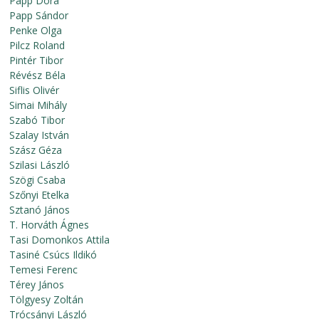
Papp Dóra
Papp Sándor
Penke Olga
Pilcz Roland
Pintér Tibor
Révész Béla
Siflis Olivér
Simai Mihály
Szabó Tibor
Szalay István
Szász Géza
Szilasi László
Szögi Csaba
Szőnyi Etelka
Sztanó János
T. Horváth Ágnes
Tasi Domonkos Attila
Tasiné Csúcs Ildikó
Temesi Ferenc
Térey János
Tölgyesy Zoltán
Trócsányi László