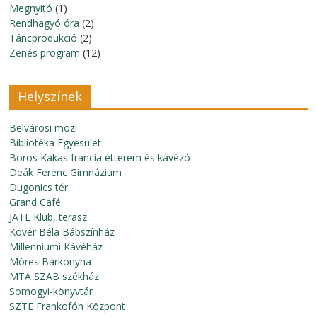
Megnyitó
(1)
Rendhagyó óra
(2)
Táncprodukció
(2)
Zenés program
(12)
Helyszínek
Belvárosi mozi
Bibliotéka Egyesület
Boros Kakas francia étterem és kávézó
Deák Ferenc Gimnázium
Dugonics tér
Grand Café
JATE Klub, terasz
Kövér Béla Bábszínház
Millenniumi Kávéház
Móres Bárkonyha
MTA SZAB székház
Somogyi-könyvtár
SZTE Frankofón Központ