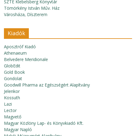
SZTE Klebelsberg Könyvtár
Tömörkény István Műv. Ház
Városháza, Díszterem
Kiadók
Aposztróf Kiadó
Athenaeum
Belvedere Meridionale
GlobEdit
Gold Book
Gondolat
Goodwill Pharma az Egészségért Alapítvány
Jelenkor
Kossuth
Lazi
Lector
Magvető
Magyar Közlöny Lap- és Könyvkiadó Kft.
Magyar Napló
Makói Múzeumért Alapítvány