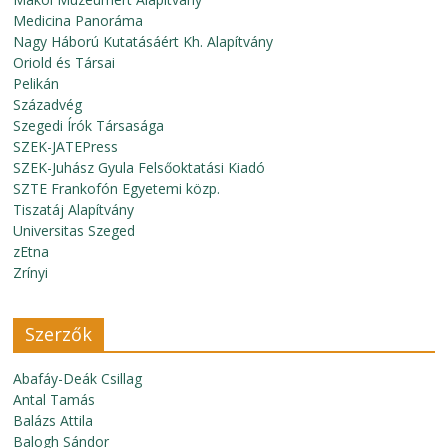
Medicina Panoráma
Nagy Háború Kutatásáért Kh. Alapítvány
Oriold és Társai
Pelikán
Századvég
Szegedi Írók Társasága
SZEK-JATEPress
SZEK-Juhász Gyula Felsőoktatási Kiadó
SZTE Frankofón Egyetemi közp.
Tiszatáj Alapítvány
Universitas Szeged
zEtna
Zrínyi
Szerzők
Abafáy-Deák Csillag
Antal Tamás
Balázs Attila
Balogh Sándor