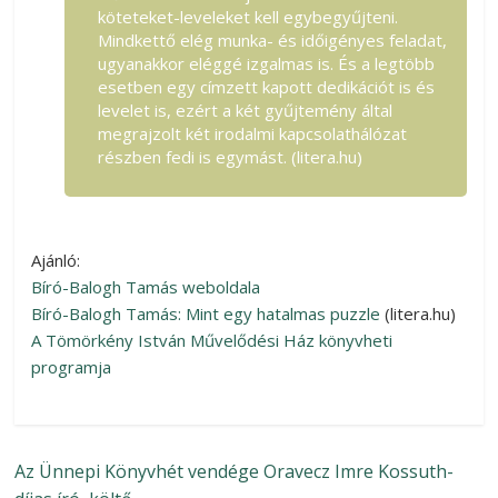
köteteket-leveleket kell egybegyűjteni.
Mindkettő elég munka- és időigényes feladat,
ugyanakkor eléggé izgalmas is. És a legtöbb
esetben egy címzett kapott dedikációt is és
levelet is, ezért a két gyűjtemény által
megrajzolt két irodalmi kapcsolathálózat
részben fedi is egymást. (litera.hu)
Ajánló:
Bíró-Balogh Tamás weboldala
Bíró-Balogh Tamás: Mint egy hatalmas puzzle
(litera.hu)
A Tömörkény István Művelődési Ház könyvheti
programja
Az Ünnepi Könyvhét vendége Oravecz Imre Kossuth-