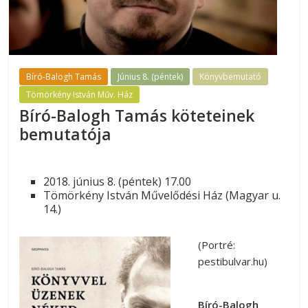
Bíró-Balogh Tamás
Június 8. (péntek)
Könyvbemutató
Tömörkény István Műv. Ház
Bíró-Balogh Tamás köteteinek
bemutatója
2018. június 8. (péntek) 17.00
Tömörkény István Művelődési Ház (Magyar u.
14.)
(Portré:
pestibulvar.hu)
Bíró-Balogh