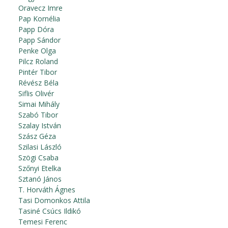
Oravecz Imre
Pap Kornélia
Papp Dóra
Papp Sándor
Penke Olga
Pilcz Roland
Pintér Tibor
Révész Béla
Siflis Olivér
Simai Mihály
Szabó Tibor
Szalay István
Szász Géza
Szilasi László
Szögi Csaba
Szőnyi Etelka
Sztanó János
T. Horváth Ágnes
Tasi Domonkos Attila
Tasiné Csúcs Ildikó
Temesi Ferenc