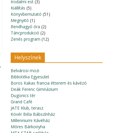
Irodalmi est
(3)
Kiállítás
(5)
Könyvbemutató
(51)
Megnyitó
(1)
Rendhagyó óra
(2)
Táncprodukció
(2)
Zenés program
(12)
Helyszínek
→
Belvárosi mozi
Bibliotéka Egyesület
Boros Kakas francia étterem és kávézó
Deák Ferenc Gimnázium
Dugonics tér
Grand Café
JATE Klub, terasz
Kövér Béla Bábszínház
Millenniumi Kávéház
Móres Bárkonyha
MTA SZAB székház