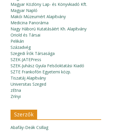
Magyar Közlöny Lap- és Könyvkiadó Kft.
Magyar Napló
Makói Múzeumért Alapítvány
Medicina Panoráma
Nagy Háború Kutatásáért Kh. Alapítvány
Oriold és Társai
Pelikán
Századvég
Szegedi Írók Társasága
SZEK-JATEPress
SZEK-Juhász Gyula Felsőoktatási Kiadó
SZTE Frankofón Egyetemi közp.
Tiszatáj Alapítvány
Universitas Szeged
zEtna
Zrínyi
Szerzők
Abafáy-Deák Csillag