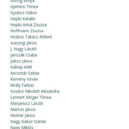
Görög Ibolya
Gyimesi Tímea
Gyukics Gábor
Hajdú Katalin
Hajdú-Antal Zsuzsa
Hoffmann Zsuzsa
Hrubos Takács Róbert
Isaszegi János
J. Nagy László
Jancsák Csaba
Julesz János
Kálnay Adél
Kecsmár Szilvia
Kemény István
Király Farkas
Kovács Nikolett Alexandra
Lennert Móger Tímea
Marjanucz László
Marton János
Molnár János
Nagy Gábor Dániel
Nagy Miklós