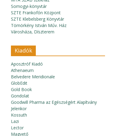
Somogyi-könyvtár
SZTE Frankofón Központ
SZTE Klebelsberg Könyvtár
Tömörkény István Műv. Ház
Városháza, Díszterem
Kiadók
Aposztróf Kiadó
Athenaeum
Belvedere Meridionale
GlobEdit
Gold Book
Gondolat
Goodwill Pharma az Egészségért Alapítvány
Jelenkor
Kossuth
Lazi
Lector
Magvető