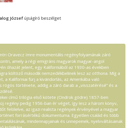
alog József
újságíró beszélget
ntri Oravecz Imre monumentális regényfolyamának záró
kontri, amely a régi emigráns magyarok magyar-angol
én óhazát jelent, egy Kaliforniából az 1930-as években
gra költöző második nemzedékbelinek lesz az otthona. Míg a
, a Kaliforniai fürj a kivándorlás, az Amerikába való
s rögös története, addig a záró darab a „visszatérésé” és a
ezdésé.
kei című trilógia első kötete (Ondrok gödre) 1857-ben
 új regény pedig 1956-ban ér véget, így lesz a három könyv,
őt felölelve, az igazi realista regények érvényével a magyar
örténet forrásértékű dokumentuma. Egyetlen család és több
alálásának, mindennapjainak és ünnepeinek, nyelvváltásainak
ó krónikája.