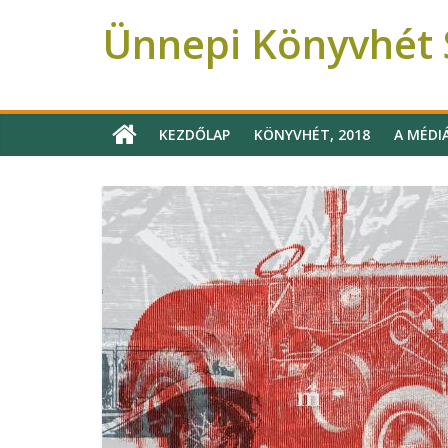
Ünnepi Könyvhét S
Ünnepi Könyvhét Szeged
KEZDŐLAP
KÖNYVHÉT, 2018
A MÉDI