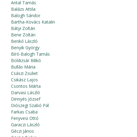
Antal Tamás
Balázs Attila
Balogh Sándor
Bartha-Kovács Katalin
Bátyi Zoltán
Bene Zoltán
Benkő László
Benyik György
Bíró-Balogh Tamás
Boldizsár Ildikó
Bullás Mária
Császi Zsüliet
Csikász Lajos
Csontos Márta
Darvasi László
Dinnyés József
Diószegi Szabó Pál
Farkas Csaba
Fenyvesi Ottó
Garaczi László
Géczi János