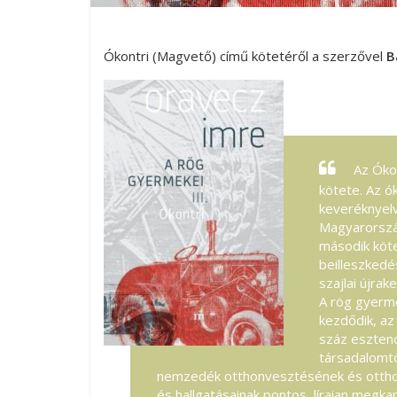
Ókontri (Magvető) című kötetéről a szerzővel
B
Az Óko
kötete. Az ó
keveréknyelv
Magyarorszá
második kötet
beilleszkedé
szajlai újrak
A rög gyerme
kezdődik, az
száz esztend
társadalomt
nemzedék otthonvesztésének és otthont
és hallgatásainak pontos, líraian megkap