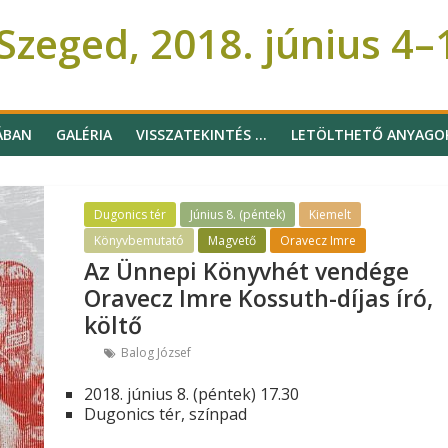
zeged, 2018. június 4–
ÁBAN
GALÉRIA
VISSZATEKINTÉS …
LETÖLTHETŐ ANYAGO
Dugonics tér
Június 8. (péntek)
Kiemelt
Könyvbemutató
Magvető
Oravecz Imre
Az Ünnepi Könyvhét vendége
Oravecz Imre Kossuth-díjas író,
költő
Balog József
2018. június 8. (péntek) 17.30
Dugonics tér, színpad