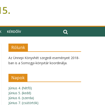
15.
K
KÉRDŐÍV
Rólunk
Az Ünnepi Könyvhét szegedi eseményeit 2018-
ban is a Somogyi-könyvtár koordinálja.
Napok
Június 4. (hétfő)
Június 5. (kedd)
Június 6. (szerda)
Június 7. (csütörtök)