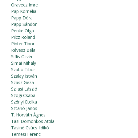
Oravecz Imre
Pap Kornélia
Papp Dóra
Papp Sándor
Penke Olga
Pilcz Roland
Pintér Tibor
Révész Béla
Siflis Olivér
Simai Mihály
Szabó Tibor
Szalay István
Szász Géza
Szilasi László
Szögi Csaba
Szőnyi Etelka
Sztanó János
T. Horváth Ágnes
Tasi Domonkos Attila
Tasiné Csúcs Ildikó
Temesi Ferenc