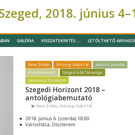
zeged, 2018. június 4–
ÁBAN
GALÉRIA
VISSZATEKINTÉS …
LETÖLTHETŐ ANYAGO
Bene Zoltán
Diószegi Szabó Pál
Június 6. (szerda)
Könyvbemutató
Szegedi Írók Társasága
Városháza, Díszterem
Szegedi Horizont 2018 –
antológiabemutató
,
Bene Zoltán
Diószegi Szabó Pál
2018. június 6. (szerda) 18.00
Városháza, Díszterem