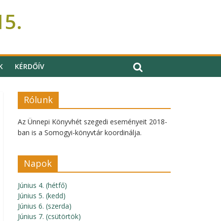
15.
K
KÉRDŐÍV
Rólunk
Az Ünnepi Könyvhét szegedi eseményeit 2018-
ban is a Somogyi-könyvtár koordinálja.
Napok
Június 4. (hétfő)
Június 5. (kedd)
Június 6. (szerda)
Június 7. (csütörtök)