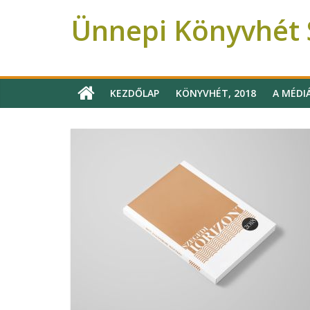
Ünnepi Könyvhét S
Ünnepi Könyvhét Szeged
KEZDŐLAP
KÖNYVHÉT, 2018
A MÉDI