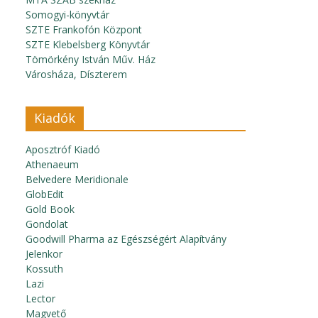
Somogyi-könyvtár
SZTE Frankofón Központ
SZTE Klebelsberg Könyvtár
Tömörkény István Műv. Ház
Városháza, Díszterem
Kiadók
Aposztróf Kiadó
Athenaeum
Belvedere Meridionale
GlobEdit
Gold Book
Gondolat
Goodwill Pharma az Egészségért Alapítvány
Jelenkor
Kossuth
Lazi
Lector
Magvető