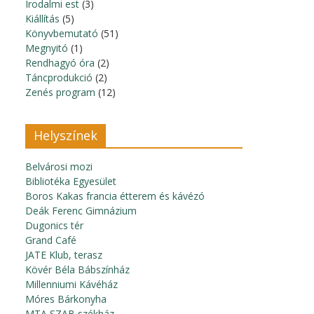
Irodalmi est
(3)
Kiállítás
(5)
Könyvbemutató
(51)
Megnyitó
(1)
Rendhagyó óra
(2)
Táncprodukció
(2)
Zenés program
(12)
Helyszínek
Belvárosi mozi
Bibliotéka Egyesület
Boros Kakas francia étterem és kávézó
Deák Ferenc Gimnázium
Dugonics tér
Grand Café
JATE Klub, terasz
Kövér Béla Bábszínház
Millenniumi Kávéház
Móres Bárkonyha
MTA SZAB székház