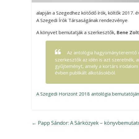
alapján a Szegedhez kötődő írók, költők 2017. é
A Szegedi Írók Társaságának rendezvénye
A könyvet bemutatják a szerkesztők,
Bene Zol
Az antológia hagyományteremtő cé
szerkesztők az idén is azt szeretnék, am
gyűjteményt, amely a kortárs irodalom 
évben publikált alkotásokból.
A Szegedi Horizont 2018 antológia bemutatójá
←
Papp Sándor: A Sárközyek – könyvbemutat