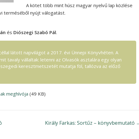
A kötet több mint húsz magyar nyelvű lap közlése
vi terméséből nyújt válogatást.
tán
és
Diószegi Szabó Pál
.
llal látott napvilágot a 2017. évi Ünnepi Könyvhéten. A
it tavaly vállaltak: letenni az Olvasók asztalára egy olyan
szegedi keresztmetszetét mutatja föl, tallózva az előző
nak meghívója
(49 KB)
ó
Király Farkas: Sortűz – könyvbemutató