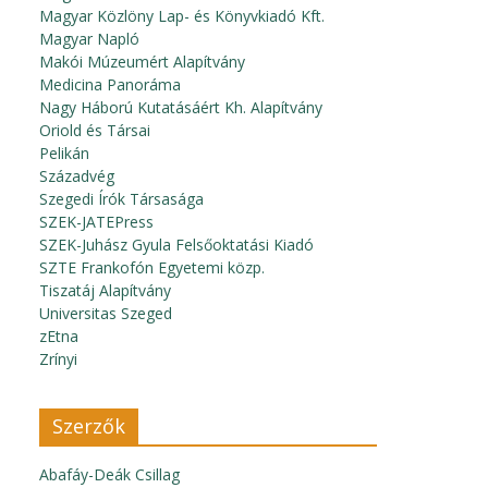
Magyar Közlöny Lap- és Könyvkiadó Kft.
Magyar Napló
Makói Múzeumért Alapítvány
Medicina Panoráma
Nagy Háború Kutatásáért Kh. Alapítvány
Oriold és Társai
Pelikán
Századvég
Szegedi Írók Társasága
SZEK-JATEPress
SZEK-Juhász Gyula Felsőoktatási Kiadó
SZTE Frankofón Egyetemi közp.
Tiszatáj Alapítvány
Universitas Szeged
zEtna
Zrínyi
Szerzők
Abafáy-Deák Csillag