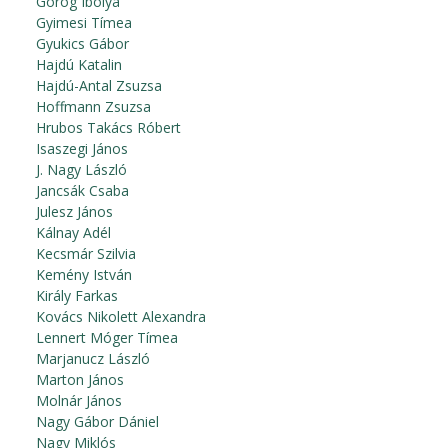
Görög Ibolya
Gyimesi Tímea
Gyukics Gábor
Hajdú Katalin
Hajdú-Antal Zsuzsa
Hoffmann Zsuzsa
Hrubos Takács Róbert
Isaszegi János
J. Nagy László
Jancsák Csaba
Julesz János
Kálnay Adél
Kecsmár Szilvia
Kemény István
Király Farkas
Kovács Nikolett Alexandra
Lennert Móger Tímea
Marjanucz László
Marton János
Molnár János
Nagy Gábor Dániel
Nagy Miklós