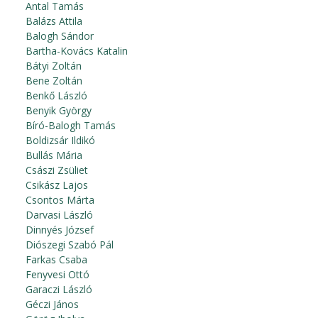
Antal Tamás
Balázs Attila
Balogh Sándor
Bartha-Kovács Katalin
Bátyi Zoltán
Bene Zoltán
Benkő László
Benyik György
Bíró-Balogh Tamás
Boldizsár Ildikó
Bullás Mária
Császi Zsüliet
Csikász Lajos
Csontos Márta
Darvasi László
Dinnyés József
Diószegi Szabó Pál
Farkas Csaba
Fenyvesi Ottó
Garaczi László
Géczi János